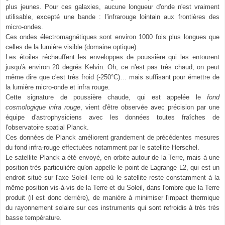
plus jeunes. Pour ces galaxies, aucune longueur d'onde n'est vraiment
utilisable, excepté une bande : l'infrarouge lointain aux frontières des
micro-ondes.
Ces ondes électromagnétiques sont environ 1000 fois plus longues que
celles de la lumière visible (domaine optique).
Les étoiles réchauffent les enveloppes de poussière qui les entourent
jusqu'à environ 20 degrés Kelvin. Oh, ce n'est pas très chaud, on peut
même dire que c'est très froid (-250°C)… mais suffisant pour émettre de
la lumière micro-onde et infra rouge.
Cette signature de poussière chaude, qui est appelée le
fond
cosmologique infra rouge
, vient d'être observée avec précision par une
équipe d'astrophysiciens avec les données toutes fraîches de
l'observatoire spatial Planck.
Ces données de Planck améliorent grandement de précédentes mesures
du fond infra-rouge effectuées notamment par le satellite Herschel.
Le satellite Planck a été envoyé, en orbite autour de la Terre, mais à une
position très particulière qu'on appelle le point de Lagrange L2, qui est un
endroit situé sur l'axe Soleil-Terre où le satellite reste constamment à la
même position vis-à-vis de la Terre et du Soleil, dans l'ombre que la Terre
produit (il est donc derrière), de manière à minimiser l'impact thermique
du rayonnement solaire sur ces instruments qui sont refroidis à très très
basse température.