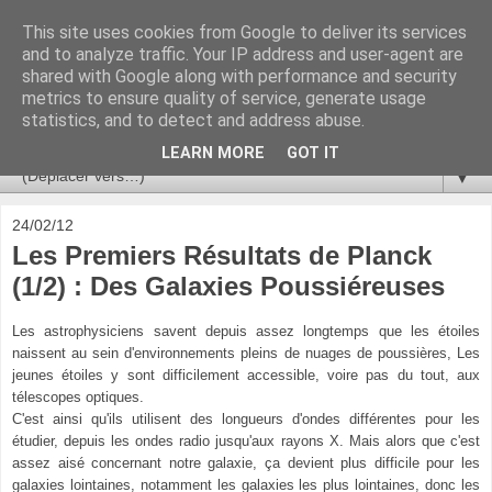
This site uses cookies from Google to deliver its services
Ça se passe là haut
and to analyze traffic. Your IP address and user-agent are
shared with Google along with performance and security
metrics to ensure quality of service, generate usage
Astronomie, Astrophysique, Astroparticules, Cosmologie.
statistics, and to detect and address abuse.
L'infini se contemple, indéfiniment. ISSN 2272-5768
LEARN MORE
GOT IT
▼
24/02/12
Les Premiers Résultats de Planck
(1/2) : Des Galaxies Poussiéreuses
Les astrophysiciens savent depuis assez longtemps que les étoiles
naissent au sein d'environnements pleins de nuages de poussières, Les
jeunes étoiles y sont difficilement accessible, voire pas du tout, aux
télescopes optiques.
C'est ainsi qu'ils utilisent des longueurs d'ondes différentes pour les
étudier, depuis les ondes radio jusqu'aux rayons X. Mais alors que c'est
assez aisé concernant notre galaxie, ça devient plus difficile pour les
galaxies lointaines, notamment les galaxies les plus lointaines, donc les