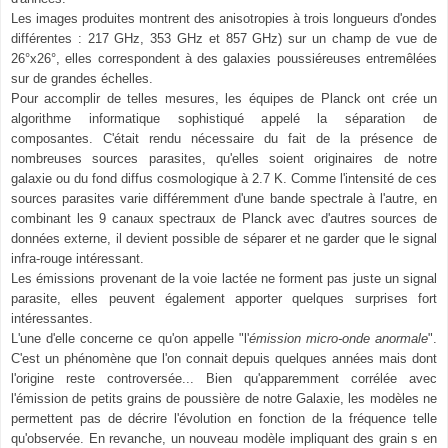
Les images produites montrent des anisotropies à trois longueurs d'ondes
différentes : 217 GHz, 353 GHz et 857 GHz) sur un champ de vue de
26°x26°, elles correspondent à des galaxies poussiéreuses entremêlées
sur de grandes échelles.
Pour accomplir de telles mesures, les équipes de Planck ont crée un
algorithme informatique sophistiqué appelé la séparation de
composantes. C'était rendu nécessaire du fait de la présence de
nombreuses sources parasites, qu'elles soient originaires de notre
galaxie ou du fond diffus cosmologique à 2.7 K. Comme l'intensité de ces
sources parasites varie différemment d'une bande spectrale à l'autre, en
combinant les 9 canaux spectraux de Planck avec d'autres sources de
données externe, il devient possible de séparer et ne garder que le signal
infra-rouge intéressant.
Les émissions provenant de la voie lactée ne forment pas juste un signal
parasite, elles peuvent également apporter quelques surprises fort
intéressantes.
L'une d'elle concerne ce qu'on appelle "l'
émission micro-onde anormale
".
C'est un phénomène que l'on connait depuis quelques années mais dont
l'origine reste controversée... Bien qu'apparemment corrélée avec
l'émission de petits grains de poussière de notre Galaxie, les modèles ne
permettent pas de décrire l'évolution en fonction de la fréquence telle
qu'observée. En revanche, un nouveau modèle impliquant des grain s en