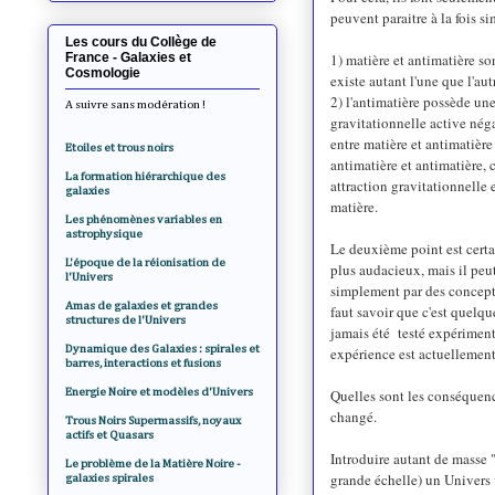
peuvent paraitre à la fois s
Les cours du Collège de
France - Galaxies et
1) matière et antimatière so
Cosmologie
existe autant l'une que l'aut
2) l'antimatière possède un
A suivre sans modération !
gravitationnelle active néga
entre matière et antimatière 
Etoiles et trous noirs
antimatière et antimatière,
La formation hiérarchique des
attraction gravitationnelle 
galaxies
matière.
Les phénomènes variables en
astrophysique
Le deuxième point est certa
L'époque de la réionisation de
plus audacieux, mais il peut
l'Univers
simplement par des concepts
Amas de galaxies et grandes
faut savoir que c'est quelqu
structures de l'Univers
jamais été testé expérimen
Dynamique des Galaxies : spirales et
expérience est actuellemen
barres, interactions et fusions
Energie Noire et modèles d'Univers
Quelles sont les conséquen
changé.
Trous Noirs Supermassifs, noyaux
actifs et Quasars
Introduire autant de masse "
Le problème de la Matière Noire -
grande échelle) un Univers 
galaxies spirales