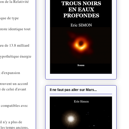
on de la Relativité
rique de type
é reste identique tout
ieu de 13.8 milliard
 hypothétique énergie
t d'expansion
trouvent un accord
 de celui d'avant
Il ne faut pas aller sur Mars...
e compatibles avec
l n'y a plus de
 les temps anciens,