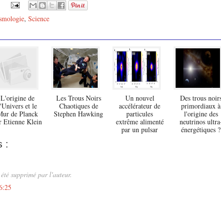
smologie
,
Science
L'origine de
Les Trous Noirs
Un nouvel
Des trous noir
l'Univers et le
Chaotiques de
accélérateur de
primordiaux à
ur de Planck
Stephen Hawking
particules
l'origine des
r Etienne Klein
extrême alimenté
neutrinos ultra
par un pulsar
énergétiques ?
 :
été supprimé par l'auteur.
6:25