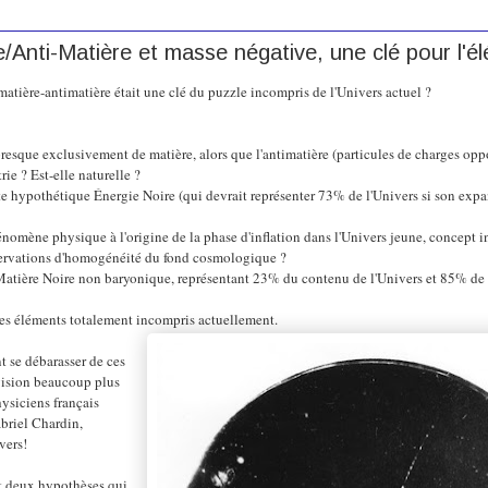
/Anti-Matière et masse négative, une clé pour l'é
e matière-antimatière était une clé du puzzle incompris de l'Univers actuel ?
resque exclusivement de matière, alors que l'antimatière (particules de charges oppo
ie ? Est-elle naturelle ?
ette hypothétique Énergie Noire (qui devrait représenter 73% de l'Univers si son expa
énomène physique à l'origine de la phase d'inflation dans l'Univers jeune, concept i
servations d'homogénéité du fond cosmologique ?
a Matière Noire non baryonique, représentant 23% du contenu de l'Univers et 85% de 
des éléments totalement incompris actuellement.
t se débarasser de ces
vision beaucoup plus
hysiciens français
briel Chardin,
vers!
nt deux hypothèses qui