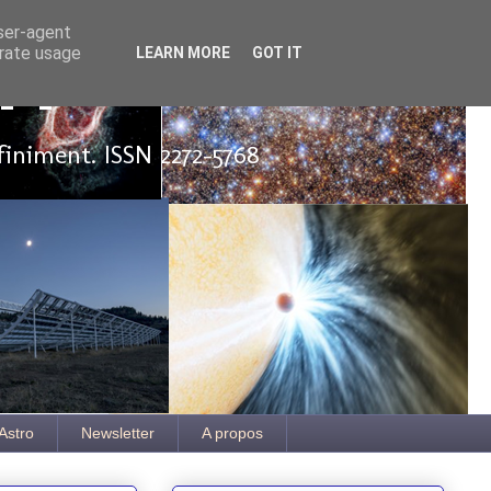
user-agent
erate usage
LEARN MORE
GOT IT
ut
finiment. ISSN 2272-5768
Astro
Newsletter
A propos