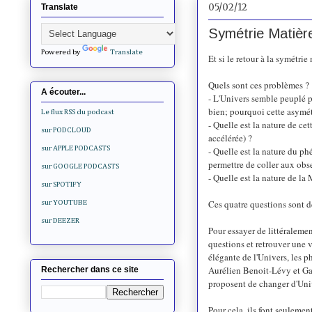
05/02/12
Translate
Symétrie Matière
Powered by
Translate
Et si le retour à la symétri
Quels sont ces problèmes ?
A écouter...
- L'Univers semble peuplé p
bien; pourquoi cette asymétr
Le flux RSS du podcast
- Quelle est la nature de c
sur PODCLOUD
accélérée) ?
sur APPLE PODCASTS
- Quelle est la nature du ph
permettre de coller aux ob
sur GOOGLE PODCASTS
- Quelle est la nature de l
sur SPOTIFY
Ces quatre questions sont 
sur YOUTUBE
sur DEEZER
Pour essayer de littéralemen
questions et retrouver une 
élégante de l'Univers, les p
Aurélien Benoit-Lévy et Ga
Rechercher dans ce site
proposent de changer d'Uni
Pour cela, ils font seuleme