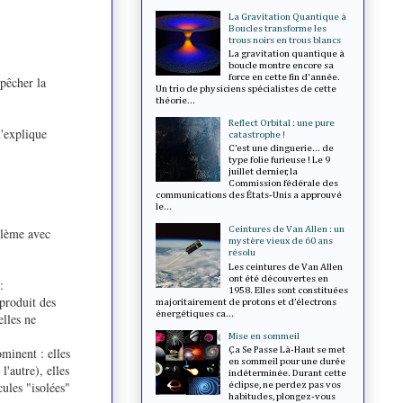
La Gravitation Quantique à
Boucles transforme les
trous noirs en trous blancs
La gravitation quantique à
boucle montre encore sa
force en cette fin d'année.
pêcher la
Un trio de physiciens spécialistes de cette
théorie...
Reflect Orbital : une pure
n'explique
catastrophe !
C’est une dinguerie... de
type folie furieuse ! Le 9
juillet dernier, la
Commission fédérale des
communications des États-Unis a approuvé
le...
Ceintures de Van Allen : un
oblème avec
mystère vieux de 60 ans
résolu
Les ceintures de Van Allen
ont été découvertes en
:
1958. Elles sont constituées
 produit des
majoritairement de protons et d’électrons
énergétiques ca...
elles ne
Mise en sommeil
Ça Se Passe Là-Haut se met
minent : elles
en sommeil pour une durée
l'autre), elles
indéterminée. Durant cette
ules "isolées"
éclipse, ne perdez pas vos
habitudes, plongez-vous