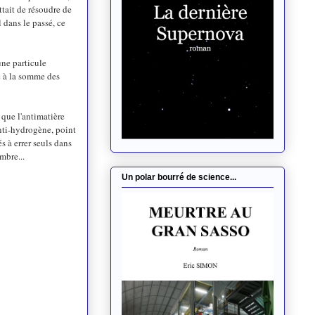
ttait de résoudre de
 dans le passé, ce
une particule
le à la somme des
 que l'antimatière
anti-hydrogène, point
s à errer seuls dans
mbre...
Un polar bourré de science...