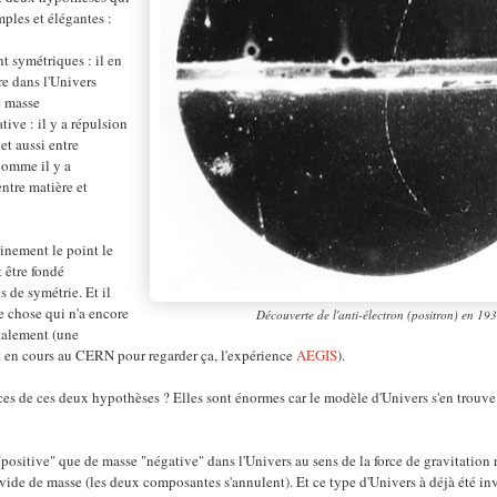
imples et élégantes :
nt symétriques : il en
re dans l'Univers
e masse
tive : il y a répulsion
et aussi entre
 comme il y a
entre matière et
inement le point le
 être fondé
 de symétrie. Et il
e chose qui n'a encore
Découverte de l'anti-électron (positron) en 193
talement (une
t en cours au CERN pour regarder ça, l'expérience
AEGIS
).
ces de ces deux hypothèses ? Elles sont énormes car le modèle d'Univers s'en trou
positive" que de masse "négative" dans l'Univers au sens de la force de gravitation r
vide de masse (les deux composantes s'annulent). Et ce type d'Univers à déjà été inv