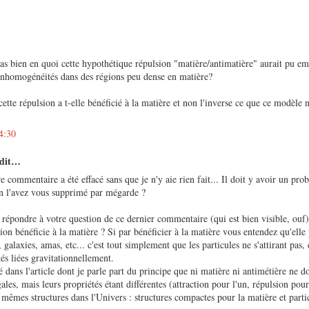
s bien en quoi cette hypothétique répulsion "matière/antimatière" aurait pu em
 inhomogénéités dans des régions peu dense en matière?
ette répulsion a t-elle bénéficié à la matière et non l'inverse ce que ce modèle 
4:30
 dit…
re commentaire a été effacé sans que je n'y aie rien fait... Il doit y avoir un pr
en l'avez vous supprimé par mégarde ?
 répondre à votre question de ce dernier commentaire (qui est bien visible, ouf)
ion bénéficie à la matière ? Si par bénéficier à la matière vous entendez qu'elle
s, galaxies, amas, etc... c'est tout simplement que les particules ne s'attirant pas, 
tés liées gravitationnellement.
dans l'article dont je parle part du principe que ni matière ni antimétière ne do
ales, mais leurs propriétés étant différentes (attraction pour l'un, répulsion pour 
 mêmes structures dans l'Univers : structures compactes pour la matière et partic