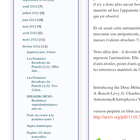
il n'y a donc plus aucun bes
août 2012
(7)
manière ad hoc l'apparente i
juillet 2012
(9)
qui est observé.
juin 2012
(18)
mai 2012
(9)
Et où serait cette antimatiè
rencontre son antiparticule,
avril 2012
(5)
masses (valeurs absolues ?) 
mars 2012
(11)
février 2012
(11)
Vous allez dire : il devrait
Jupiter, Lune, Vénus
repousse l'antimatière. Ell
Les Premiers
d'anti-étoiles, point d'anti-
Résultats de
Planck (2/2) : Effet
les interstices matériels de
Sun...
Les Premiers
Résultats de
Planck (1/2) : Des
Introducing the Dirac-Miln
Galax...
A. Benoît-Lévy, G. Chardin
BREAKING NEWS :
Astronomy&Astrophysics
Neutrinos
supraluminiques :
une er...
version preprint en libre acc
Peut-on croire à la
http://arxiv.org/pdf/1110
matière noire ?
Supra-luminique
Kepler-20, deux
nouvelles