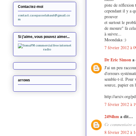
piste de réflexion t
Contactez-moi
cependant il y a q
contact.casepasselahaut@gmail.co
prouver
m
et surtout le prob
de mesure" là cela
à suivre...
Si j'aime, vous pouvez aimer...
Moondaka :)
7 février 2012 à 0
Dr Eric Simon
a
J'ai un peu raccou
d'erreurs systémat
semble-t-il. Pour 
arrows
source, papier en l
http://arxiv.org/p
7 février 2012 à 1
2494hm
a dit…
Ce commentaire a 
8 février 2012 à 1