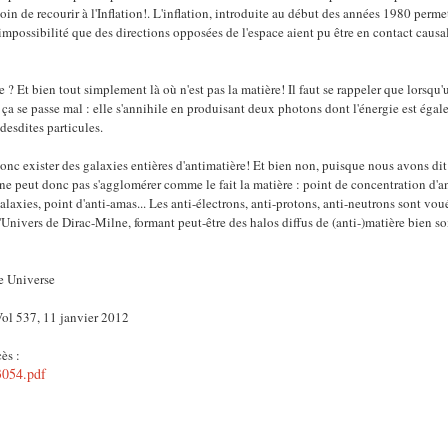
oin de recourir à l'Inflation!. L'inflation, introduite au début des années 1980 perme
mpossibilité que des directions opposées de l'espace aient pu être en contact causal
re ? Et bien tout simplement là où n'est pas la matière! Il faut se rappeler que lorsqu'
 ça se passe mal : elle s'annihile en produisant deux photons dont l'énergie est éga
desdites particules.
 donc exister des galaxies entières d'antimatière! Et bien non, puisque nous avons dit
e ne peut donc pas s'agglomérer comme le fait la matière : point de concentration d'
galaxies, point d'anti-amas... Les anti-électrons, anti-protons, anti-neutrons sont voué
 l'Univers de Dirac-Milne, formant peut-être des halos diffus de (anti-)matière bien so
e Universe
Vol
537, 11 janvier 2012
ès :
.3054.pdf