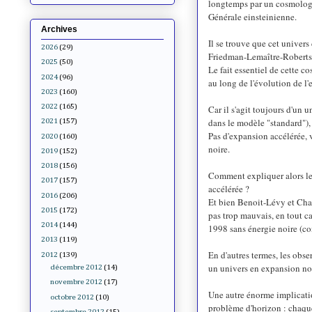
longtemps par un cosmolog
Générale einsteinienne.
Archives
Il se trouve que cet univer
2026
(29)
Friedman-Lemaître-Robertso
2025
(50)
Le fait essentiel de cette co
2024
(96)
au long de l'évolution de l
2023
(160)
2022
(165)
Car il s'agit toujours d'un 
dans le modèle "standard"), m
2021
(157)
Pas d'expansion accélérée, 
2020
(160)
noire.
2019
(152)
2018
(156)
Comment expliquer alors le
2017
(157)
accélérée ?
2016
(206)
Et bien Benoit-Lévy et Char
2015
(172)
pas trop mauvais, en tout c
2014
(144)
1998 sans énergie noire (co
2013
(119)
En d'autres termes, les obs
2012
(139)
un univers en expansion no
décembre 2012
(14)
novembre 2012
(17)
Une autre énorme implication
octobre 2012
(10)
problème d'horizon : chaque 
septembre 2012
(15)