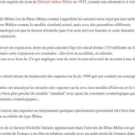
iste anglais du nom de
Edward Arthur Milne
en 1933, comme une alternative à visi
s de Milne (ou de Dirac-Milne comme l'appellent les auteurs) reste régit par une mét
n-Walker comme le modèle standard actuel, mais avec des paramètres différents.
smologie est que le facteur d'échelle (que l'on note a(t)) est linéaire et cette linéarit
'expansion.
univers en expansion, dont on peut calculer l'âge (le calcul donne 13.9 milliards au l
ais cette expansion est constante : elle n'est ni accélérée, ni ralentie.
vous avez bien lu. Ce qui implique tout de suite la non-nécessité de recourir à une
s observations de luminosité des supernovae Ia de 1998 qui ont conduit au concep
din ont réanalysé les données des supernovae Ia avec leur modèle d'Univers et ils 
as bien plus proche du modèle "standard" avec ajout de constante cosmologique que
nstante cosmologique)...
ervations des supernovae (moyennant quelques ajustements) pourraient très bien êtr
n accélérée de type Milne.
 de ce facteur d'échelle linéaire apparaissant dans l'univers de Dirac-Milne est qu'i
point de l'espace a pu être en relation causale avec un autre point de l'espace dans