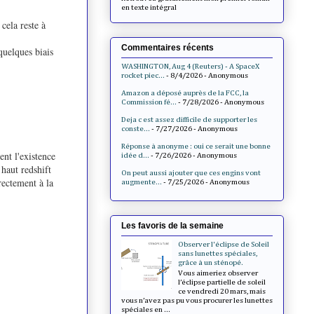
en texte intégral
cela reste à
Commentaires récents
quelques biais
WASHINGTON, Aug 4 (Reuters) - A SpaceX
rocket piec...
- 8/4/2026
- Anonymous
Amazon a déposé auprès de la FCC, la
Commission fé...
- 7/28/2026
- Anonymous
Deja c est assez difficile de supporter les
conste...
- 7/27/2026
- Anonymous
Réponse à anonyme : oui ce serait une bonne
ent l'existence
idée d...
- 7/26/2026
- Anonymous
haut redshift
On peut aussi ajouter que ces engins vont
rectement à la
augmente...
- 7/25/2026
- Anonymous
Les favoris de la semaine
Observer l'éclipse de Soleil
sans lunettes spéciales,
grâce à un sténopé.
Vous aimeriez observer
l’éclipse partielle de soleil
ce vendredi 20 mars, mais
vous n’avez pas pu vous procurer les lunettes
spéciales en ...