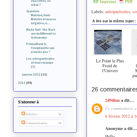
Imprimer
PDF
exoTerres, so
what ?
Labels:
astroparticules
,
co
Symétrie
Matière/Anti-
Matière et masse
A lire sur le même sujet :
négative, u...
Nada Surf : the Stars
are indifferent to
Astronomy
Formalhaut b,
l’exoplanète qui
n’existe pas ?
Les astroparticules
Le Point le Plus
et leurs manips
Froid de
(1)
l'Univers
M
pa
janvier 2012
(13)
2011
(84)
26 commentaires
2494hm
a dit…
S’abonner à
Ce commentaire a 
Articles
6 février 2012 à 1
Commentaires
Anonyme a dit…
Hello