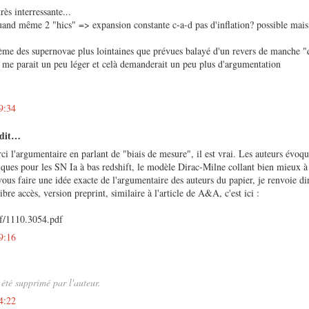
rès interressante...
uand même 2 "hics" => expansion constante c-a-d pas d'inflation? possible mais 
lème des supernovae plus lointaines que prévues balayé d'un revers de manche "
 me parait un peu léger et celà demanderait un peu plus d'argumentation
9:34
 dit…
rci l'argumentaire en parlant de "biais de mesure", il est vrai. Les auteurs évoqu
iques pour les SN Ia à bas redshift, le modèle Dirac-Milne collant bien mieux à 
vous faire une idée exacte de l'argumentaire des auteurs du papier, je renvoie di
ibre accès, version preprint, similaire à l'article de A&A, c'est ici :
df/1110.3054.pdf
9:16
été supprimé par l'auteur.
4:22