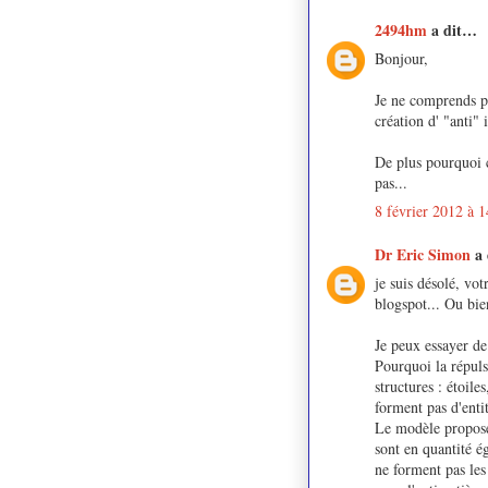
2494hm
a dit…
Bonjour,
Je ne comprends pa
création d' "anti"
De plus pourquoi c
pas...
8 février 2012 à 1
Dr Eric Simon
a
je suis désolé, vot
blogspot... Ou bi
Je peux essayer de
Pourquoi la répuls
structures : étoile
forment pas d'enti
Le modèle proposé 
sont en quantité ég
ne forment pas les