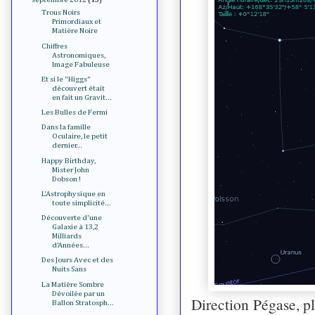
Trous Noirs
Primordiaux et
Matière Noire
Chiffres
Astronomiques,
Image Fabuleuse
Et si le "Higgs"
découvert était
en fait un Gravit...
Les Bulles de Fermi
Dans la famille
Oculaire, le petit
dernier...
Happy Birthday,
Mister John
Dobson !
L'Astrophysique en
toute simplicité...
Découverte d'une
Galaxie à 13,2
Milliards
d'Années...
Des Jours Avec et des
Nuits Sans
La Matière Sombre
Dévoilée par un
Direction Pégase, plu
Ballon Stratosph...