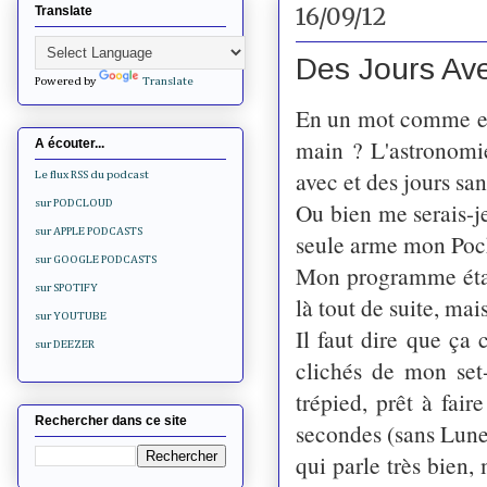
16/09/12
Translate
Des Jours Ave
Powered by
Translate
En un mot comme en c
main ? L'astronomie
A écouter...
avec et des jours san
Le flux RSS du podcast
Ou bien me serais-je
sur PODCLOUD
sur APPLE PODCASTS
seule arme mon Pock
sur GOOGLE PODCASTS
Mon programme était
sur SPOTIFY
là tout de suite, mais 
sur YOUTUBE
Il faut dire que ça
sur DEEZER
clichés de mon set-
trépied, prêt à fai
Rechercher dans ce site
secondes (sans Lune
qui parle très bien