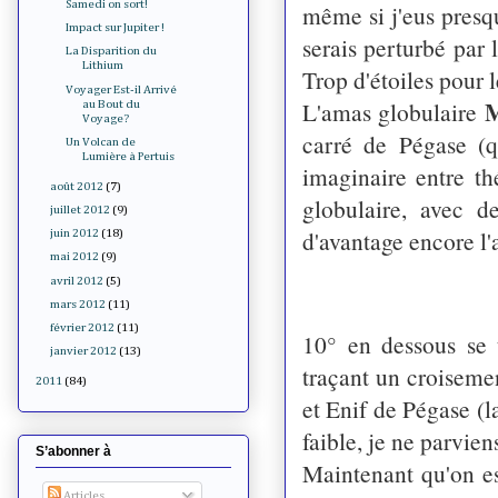
Samedi on sort!
même si j'eus presqu
Impact sur Jupiter !
serais perturbé par
La Disparition du
Lithium
Trop d'étoiles pour l
Voyager Est-il Arrivé
L'amas globulaire
au Bout du
Voyage?
carré de Pégase (qu
Un Volcan de
Lumière à Pertuis
imaginaire entre th
août 2012
(7)
globulaire, avec d
juillet 2012
(9)
d'avantage encore l'
juin 2012
(18)
mai 2012
(9)
avril 2012
(5)
mars 2012
(11)
février 2012
(11)
10° en dessous se 
janvier 2012
(13)
traçant un croisemen
2011
(84)
et Enif de Pégase (
faible, je ne parvien
S’abonner à
Maintenant qu'on es
Articles