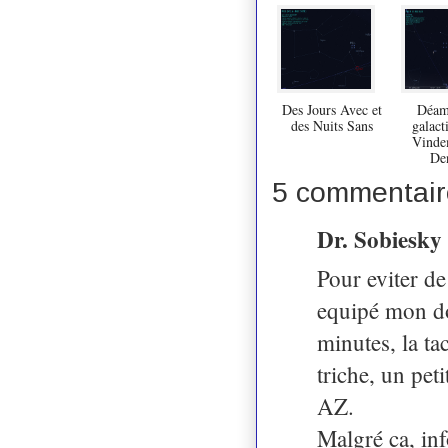
Des Jours Avec et
Déam
des Nuits Sans
galact
Vindem
De
5 commentair
Dr. Sobiesky
Pour eviter de 
equipé mon do
minutes, la ta
triche, un pet
AZ.
Malgré ca, inf