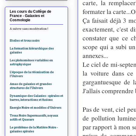
carte, la remplace
formater la carte...O
Les cours du Collège de
France - Galaxies et
Ça faisait déjà 3 mo
Cosmologie
exactement, c'est di
A suivre sans modération !
constater que ce ch
Etoiles et trous noirs
scope qui a subi u
La formation hiérarchique des
galaxies
annexes...
Les phénomènes variables en
Le ciel de mi-septem
astrophysique
la voiture dans ce
L'époque de la réionisation de
l'Univers
gargantuesque de l
Amas de galaxies et grandes
structures de l'Univers
J'allais comprendre
Dynamique des Galaxies : spirales et
barres, interactions et fusions
Pas de vent, ciel p
Energie Noire et modèles d'Univers
de pollution lumine
Trous Noirs Supermassifs, noyaux
actifs et Quasars
par rapport à mon so
Le problème de la Matière Noire -
galaxies spirales
prévu de commencer