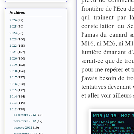
frontière de l'Ecu d
Archives
qui traînent par 
2026
(29)
constellation du S
2025
(50)
l'amas du canard sa
2024
(96)
2023
(160)
M16, ni M26, ni M11
2022
(165)
lumière émanant d'A
2021
(157)
serait-ce que de tro
2020
(160)
2019
(152)
pour me repérer et 
2018
(156)
j'avais besoin de t
2017
(157)
tentatives devenant 
2016
(206)
2015
(172)
et aller voir ailleurs s
2014
(144)
2013
(119)
2012
(139)
décembre 2012
(14)
novembre 2012
(17)
octobre 2012
(10)
septembre 2012
(15)