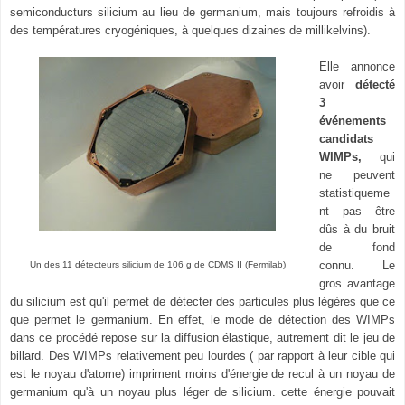
semiconducturs silicium au lieu de germanium, mais toujours refroidis à
des températures cryogéniques, à quelques dizaines de millikelvins).
Elle annonce
avoir
détecté
3
événements
candidats
WIMPs,
qui
ne peuvent
statistiqueme
nt pas être
dûs à du bruit
de fond
connu. Le
Un des 11 détecteurs silicium de 106 g de CDMS II (Fermilab)
gros avantage
du silicium est qu'il permet de détecter des particules plus légères que ce
que permet le germanium. En effet, le mode de détection des WIMPs
dans ce procédé repose sur la diffusion élastique, autrement dit le jeu de
billard. Des WIMPs relativement peu lourdes ( par rapport à leur cible qui
est le noyau d'atome) impriment moins d'énergie de recul à un noyau de
germanium qu'à un noyau plus léger de silicium. cette énergie pouvait