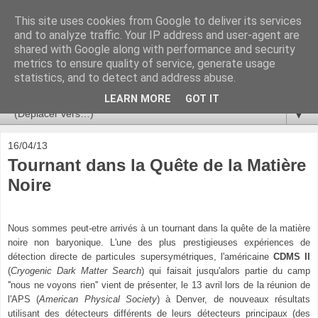
This site uses cookies from Google to deliver its services
Ça se passe là haut
and to analyze traffic. Your IP address and user-agent are
shared with Google along with performance and security
metrics to ensure quality of service, generate usage
Astronomie, Astrophysique, Astroparticules, Cosmologie.
statistics, and to detect and address abuse.
L'infini se contemple, indéfiniment. ISSN 2272-5768
LEARN MORE
GOT IT
▼
16/04/13
Tournant dans la Quête de la Matière
Noire
Nous sommes peut-etre arrivés à un tournant dans la quête de la matière
noire non baryonique. L'une des plus prestigieuses expériences de
détection directe de particules supersymétriques, l'américaine
CDMS II
(
Cryogenic Dark Matter Search
) qui faisait jusqu'alors partie du camp
''nous ne voyons rien'' vient de présenter, le 13 avril lors de la réunion de
l'APS
(
American Phys
ical
S
ociety
)
à Denver, de nouveaux résultats
utilisant des détecteurs différents de leurs détecteurs principaux (des