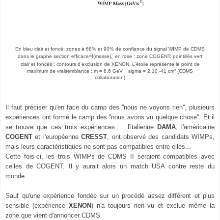
En bleu clair et foncé: zones à 68% et 90% de confiance
du signal WIMP de CDMS
;
dans le graphe section efficace
=f(
masse)
en rose : zone COGENT; pointillés vert
clair et foncés : contours d'exclusion de XENON.
L'étoile représente le point de
maximum de vraisemblance : m = 8.6 GeV, sigma = 2 10 -41 cm²
(CDMS
collaboration)
Il faut préciser qu'en face du camp des ''nous ne voyons rien'', plusieurs
expériences ont formé le camp des ''nous avons vu quelque chose''. Et il
se trouve que ces trois expériences : l'italienne
DAMA
, l'américaine
COGENT
et l'européenne
CRESST
, ont observé des candidats WIMPs,
mais leurs caractéristiques ne sont pas compatibles entre elles...
Cette fois-ci, les trois WIMPs de CDMS II seraient compatibles avec
celles de COGENT. Il y aurait alors un match USA contre reste du
monde.
Sauf qu'une expérience fondée sur un procédé assez différent et plus
sensible (expérience
XENON
) n'a toujours rien vu et
exclue
même la
zone que vient d'annoncer CDMS.