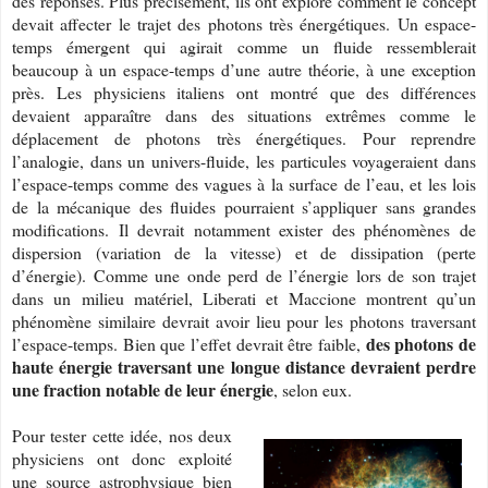
des réponses. Plus précisément, ils ont exploré comment le concept
devait affecter le trajet des photons très énergétiques. Un espace-
temps émergent qui agirait comme un fluide ressemblerait
beaucoup à un espace-temps d’une autre théorie, à une exception
près. Les physiciens italiens ont montré que des différences
devaient apparaître dans des situations extrêmes comme le
déplacement de photons très énergétiques. Pour reprendre
l’analogie, dans un univers-fluide, les particules voyageraient dans
l’espace-temps comme des vagues à la surface de l’eau, et les lois
de la mécanique des fluides pourraient s’appliquer sans grandes
modifications. Il devrait notamment exister des phénomènes de
dispersion (variation de la vitesse) et de dissipation (perte
d’énergie). Comme une onde perd de l’énergie lors de son trajet
dans un milieu matériel, Liberati et Maccione montrent qu’un
phénomène similaire devrait avoir lieu pour les photons traversant
des photons de
l’espace-temps. Bien que l’effet devrait être faible,
haute énergie traversant une longue distance devraient perdre
une fraction notable de leur énergie
, selon eux.
Pour tester cette idée, nos deux
physiciens ont donc exploité
une source astrophysique bien