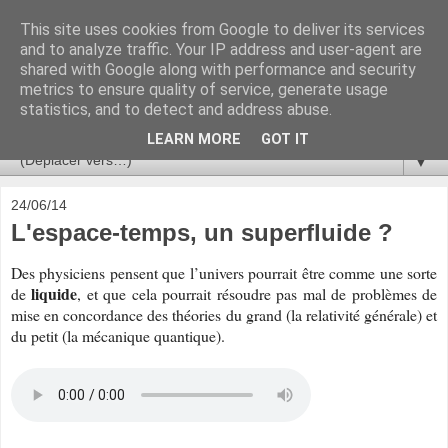
This site uses cookies from Google to deliver its services
Ça se passe là haut
and to analyze traffic. Your IP address and user-agent are
shared with Google along with performance and security
metrics to ensure quality of service, generate usage
Astronomie, Astrophysique, Astroparticules, Cosmologie.
statistics, and to detect and address abuse.
L'infini se contemple, indéfiniment. ISSN 2272-5768
LEARN MORE
GOT IT
▼
24/06/14
L'espace-temps, un superfluide ?
Des physiciens pensent que l’univers pourrait être comme une sorte
liquide
de
, et que cela pourrait résoudre pas mal de problèmes de
mise en concordance des théories du grand (la relativité générale) et
du petit (la mécanique quantique).