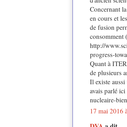
Concernant la
en cours et le
de fusion perm
consomment (v
http://www.s
progress-towa
Quant à ITER,
de plusieurs 
Il existe auss
avais parlé ic
nucleaire-bie
17 mai 2016 
DVA
a dit…