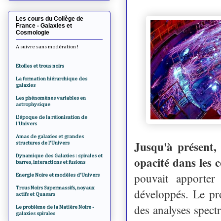
Les cours du Collège de
France - Galaxies et
Cosmologie
A suivre sans modération !
Etoiles et trous noirs
La formation hiérarchique des
galaxies
Les phénomènes variables en
astrophysique
L'époque de la réionisation de
l'Univers
Amas de galaxies et grandes
Jusqu'à présent,
structures de l'Univers
Dynamique des Galaxies : spirales et
opacité dans les c
barres, interactions et fusions
pouvait apporter
Energie Noire et modèles d'Univers
Trous Noirs Supermassifs, noyaux
développés. Le p
actifs et Quasars
des analyses spect
Le problème de la Matière Noire -
galaxies spirales