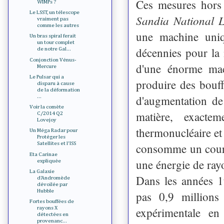
Ces mesures hors 
WIMPs ?
Le LSST, un télescope
Sandia National 
vraiment pas
comme les autres
une machine uni
Un bras spiral ferait
un tour complet
décennies pour la 
de notre Gal...
Conjonction Vénus-
d'une énorme mac
Mercure
Le Pulsar qui a
produire des bouf
disparu à cause
de la déformation
d'augmentation de
...
Voir la comète
matière, exact
C/2014 Q2
Lovejoy
thermonucléaire et
Un Méga Radar pour
Protéger les
Satellites et l'ISS
consomme un coura
Eta Carinae
une énergie de ray
expliquée
La Galaxie
Dans les années 1
d'Andromède
dévoilée par
Hubble
pas 0,9 millions
Fortes bouffées de
expérimentale en
rayons X
détectées en
provenanc...