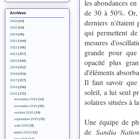
les abondances en 
de 30 à 50%. Or, u
Archives
derniers n'étaient
2026
(29)
2025
(50)
qui permettent de 
2024
(96)
mesures d'oscillat
2023
(160)
2022
(165)
grande pour que 
2021
(157)
opacité plus gra
2020
(160)
2019
(152)
d'éléments absorba
2018
(156)
Il faut savoir que
2017
(157)
2016
(206)
soleil, a lui seul 
2015
(172)
solaires situées à l
décembre 2015
(12)
novembre 2015
(15)
octobre 2015
(19)
Une équipe de phy
septembre 2015
(15)
août 2015
(9)
Sandia Nation
de
juillet 2015
(12)
juin 2015
(12)