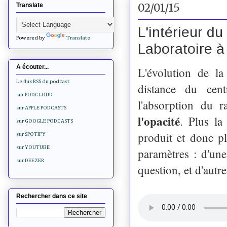
02/01/15
Translate
L'intérieur d
Powered by
Translate
Laboratoire à
A écouter...
L'évolution de la
Le flux RSS du podcast
distance du cen
sur PODCLOUD
l'absorption du r
sur APPLE PODCASTS
l'opacité
. Plus la
sur GOOGLE PODCASTS
produit et donc p
sur SPOTIFY
sur YOUTUBE
paramètres : d'une
sur DEEZER
question, et d'autr
Rechercher dans ce site