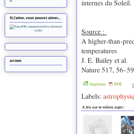
internes du Soleil.
m
Si j'aime, vous pouvez aimer...
Source :
A higher-than-pred
temperatures
J. E. Bailey et al.
arrows
Nature 517, 56–59
Imprimer
PDF
Labels:
astrophysi
A lire sur le même sujet :