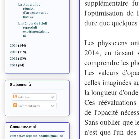
supplémentaire fu
La plus grande
réunion
l'optimisation de 
d'astronomes du
monde
dure que quelques
L'intérieur du Soleil
reproduit
expérimentaleme
nt ...
Les physiciens on
2014
(144)
2014, en faisant v
2013
(119)
2012
(139)
comprendre les phé
2011
(84)
Les valeurs d'opa
celles imaginées au
S’abonner à
la longueur d'onde
Articles
Ces réévaluations 
Commentaires
de l'opacité néces
Sans oublier que le
Contactez-moi
n'est que l'un de
contact.casepasselahaut@gmail.co