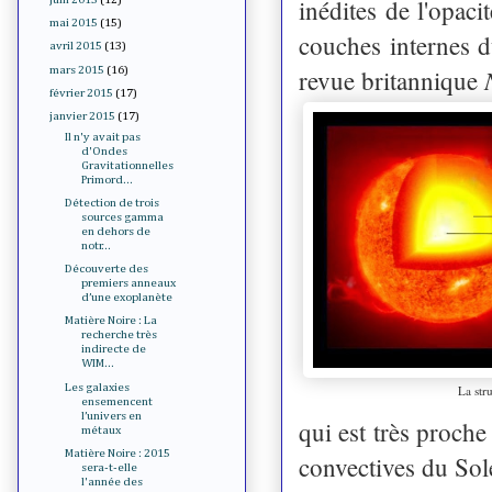
inédites de l'opaci
mai 2015
(15)
couches internes du
avril 2015
(13)
mars 2015
(16)
revue britannique
février 2015
(17)
janvier 2015
(17)
Il n'y avait pas
d'Ondes
Gravitationnelles
Primord...
Détection de trois
sources gamma
en dehors de
notr...
Découverte des
premiers anneaux
d’une exoplanète
Matière Noire : La
recherche très
indirecte de
WIM...
Les galaxies
La stru
ensemencent
l’univers en
qui est très proche
métaux
Matière Noire : 2015
convectives du Sol
sera-t-elle
l'année des