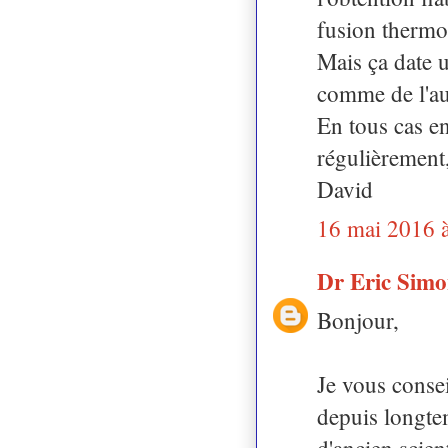
fusion thermon
Mais ça date u
comme de l'aut
En tous cas en
régulièrement
David
16 mai 2016 
Dr Eric Sim
Bonjour,
Je vous consei
depuis longte
d'ancien scient