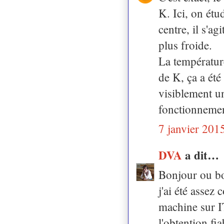
K. Ici, on étu
centre, il s'ag
plus froide.
La température
de K, ça a été
visiblement un
fonctionnemen
7 janvier 201
DVA
a dit…
Bonjour ou bo
j'ai été assez
machine sur I
l'obtention fi