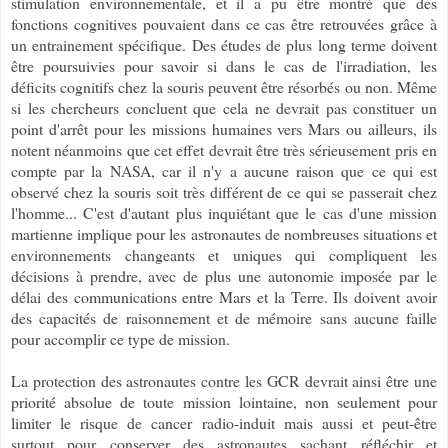
stimulation environnementale, et il a pu être montré que des
fonctions cognitives pouvaient dans ce cas être retrouvées grâce à
un entrainement spécifique. Des études de plus long terme doivent
être poursuivies pour savoir si dans le cas de l'irradiation, les
déficits cognitifs chez la souris peuvent être résorbés ou non. Même
si les chercheurs concluent que cela ne devrait pas constituer un
point d'arrêt pour les missions humaines vers Mars ou ailleurs, ils
notent néanmoins que cet effet devrait être très sérieusement pris en
compte par la NASA, car il n'y a aucune raison que ce qui est
observé chez la souris soit très différent de ce qui se passerait chez
l'homme... C'est d'autant plus inquiétant que le cas d'une mission
martienne implique pour les astronautes de nombreuses situations et
environnements changeants et uniques qui compliquent les
décisions à prendre, avec de plus une autonomie imposée par le
délai des communications entre Mars et la Terre. Ils doivent avoir
des capacités de raisonnement et de mémoire sans aucune faille
pour accomplir ce type de mission.
La protection des astronautes contre les GCR devrait ainsi être une
priorité absolue de toute mission lointaine, non seulement pour
limiter le risque de cancer radio-induit mais aussi et peut-être
surtout pour conserver des astronautes sachant réfléchir et