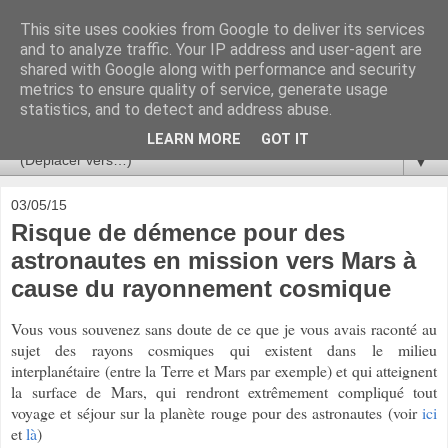
This site uses cookies from Google to deliver its services
Ça se passe là haut
and to analyze traffic. Your IP address and user-agent are
shared with Google along with performance and security
metrics to ensure quality of service, generate usage
Astronomie, Astrophysique, Astroparticules, Cosmologie.
statistics, and to detect and address abuse.
L'infini se contemple, indéfiniment. ISSN 2272-5768
LEARN MORE
GOT IT
▼
03/05/15
Risque de démence pour des
astronautes en mission vers Mars à
cause du rayonnement cosmique
Vous vous souvenez sans doute de ce que je vous avais raconté au
sujet des rayons cosmiques qui existent dans le milieu
interplanétaire (entre la Terre et Mars par exemple) et qui atteignent
la surface de Mars, qui rendront extrêmement compliqué tout
voyage et séjour sur la planète rouge pour des astronautes (voir
ici
et
là
)