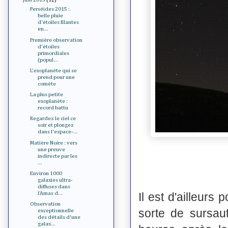
Perséides 2015 :
belle pluie
d'étoiles filantes
en...
Première observation
d'étoiles
primordiales
(popul...
L'exoplanète qui se
prend pour une
comète
La plus petite
exoplanète :
record battu
Regardez le ciel ce
soir et plongez
dans l'espace-...
Matière Noire : vers
une preuve
indirecte par les
...
Environ 1000
galaxies ultra-
diffuses dans
Il est d'ailleurs
l'Amas d...
Observation
sorte de sursaut
exceptionnelle
des détails d'une
galax...