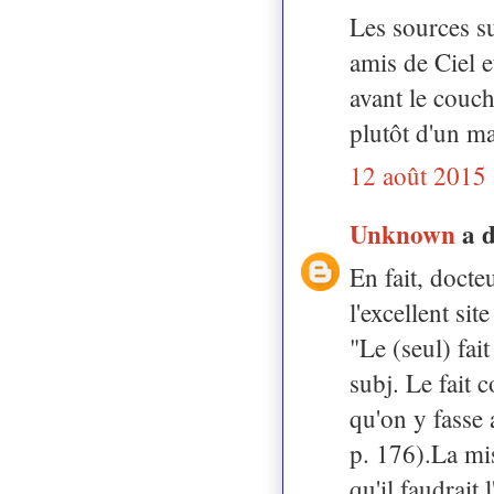
Les sources s
amis de Ciel 
avant le couch
plutôt d'un ma
12 août 2015 
Unknown
a 
En fait, docteu
l'excellent sit
"Le (seul) fait
subj. Le fait c
qu'on y fasse 
p. 176).La mis
qu'il faudrait 