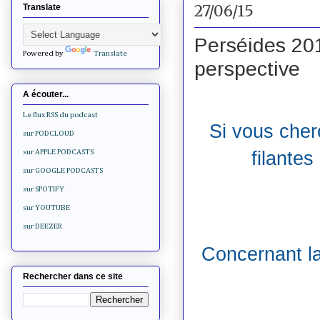
27/06/15
Translate
Perséides 2015
Powered by
Translate
perspective
A écouter...
Le flux RSS du podcast
Si vous cherc
sur PODCLOUD
filante
sur APPLE PODCASTS
sur GOOGLE PODCASTS
sur SPOTIFY
sur YOUTUBE
sur DEEZER
Concernant la
Rechercher dans ce site