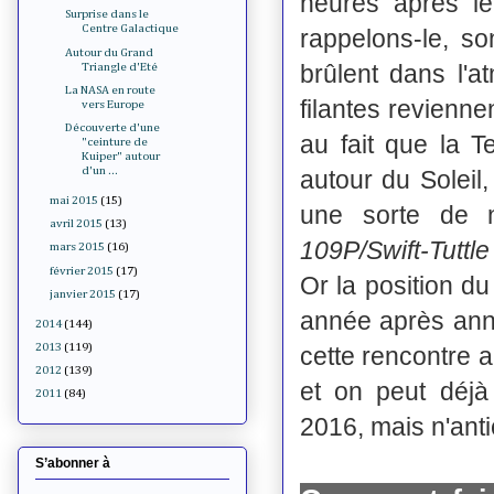
heures après le 
Surprise dans le
Centre Galactique
rappelons-le, s
Autour du Grand
brûlent dans l'a
Triangle d'Eté
La NASA en route
filantes revienn
vers Europe
Découverte d'une
au fait que la 
"ceinture de
Kuiper" autour
d'un ...
autour du Soleil,
mai 2015
(15)
une sorte de 
avril 2015
(13)
109P/Swift-Tuttle
mars 2015
(16)
février 2015
(17)
Or la position d
janvier 2015
(17)
année après anné
2014
(144)
2013
(119)
cette rencontre a
2012
(139)
et on peut déjà 
2011
(84)
2016, mais n'anti
S’abonner à