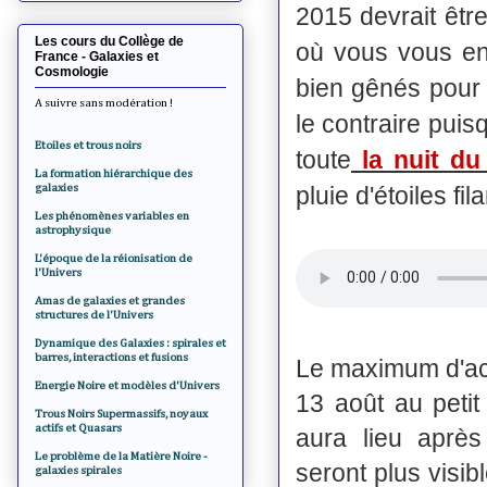
2015 devrait être
Les cours du Collège de
où vous vous en
France - Galaxies et
Cosmologie
bien gênés pour 
A suivre sans modération !
le contraire pui
Etoiles et trous noirs
toute
la nuit d
La formation hiérarchique des
galaxies
pluie d'étoiles fi
Les phénomènes variables en
astrophysique
L'époque de la réionisation de
l'Univers
Amas de galaxies et grandes
structures de l'Univers
Dynamique des Galaxies : spirales et
barres, interactions et fusions
Le maximum d'ac
Energie Noire et modèles d'Univers
13 août au petit
Trous Noirs Supermassifs, noyaux
actifs et Quasars
aura lieu après
Le problème de la Matière Noire -
seront plus visib
galaxies spirales