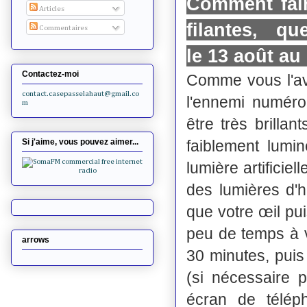
Comment fai
Articles
filantes, 
Commentaires
le 13 août au 
Contactez-moi
Comme vous l'av
contact.casepasselahaut@gmail.co
l'ennemi numéro
m
être très brillan
faiblement lumi
Si j'aime, vous pouvez aimer...
lumière artificiel
des lumières d'h
que votre œil pui
peu de temps à v
arrows
30 minutes, pui
(si nécessaire 
écran de téléph