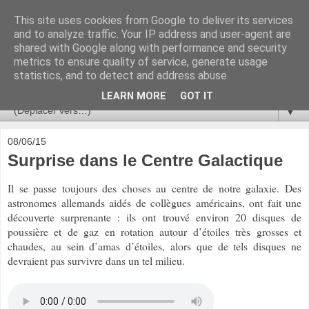
This site uses cookies from Google to deliver its services
Ça se passe là haut
and to analyze traffic. Your IP address and user-agent are
shared with Google along with performance and security
metrics to ensure quality of service, generate usage
Astronomie, Astrophysique, Astroparticules, Cosmologie.
statistics, and to detect and address abuse.
L'infini se contemple, indéfiniment. ISSN 2272-5768
LEARN MORE
GOT IT
▼
08/06/15
Surprise dans le Centre Galactique
Il se passe toujours des choses au centre de notre galaxie. Des
astronomes allemands aidés de collègues américains, ont fait une
découverte surprenante : ils ont trouvé environ 20 disques de
poussière et de gaz en rotation autour d’étoiles très grosses et
chaudes, au sein d’amas d’étoiles, alors que de tels disques ne
devraient pas survivre dans un tel milieu.