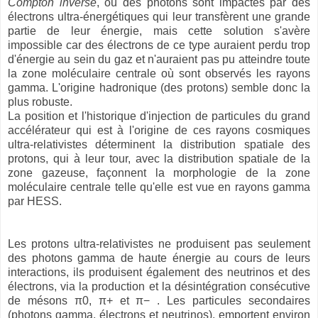
Compton inverse
, où des photons sont impactés par des
électrons ultra-énergétiques qui leur transfèrent une grande
partie de leur énergie, mais cette solution s'avère
impossible car des électrons de ce type auraient perdu trop
d'énergie au sein du gaz et n'auraient pas pu atteindre toute
la zone moléculaire centrale où sont observés les rayons
gamma. L'origine hadronique (des protons) semble donc la
plus robuste.
La position et l'historique d'injection de particules du grand
accélérateur qui est à l'origine de ces rayons cosmiques
ultra-relativistes déterminent la distribution spatiale des
protons, qui à leur tour, avec la distribution spatiale de la
zone gazeuse, façonnent la morphologie de la zone
moléculaire centrale telle qu'elle est vue en rayons gamma
par HESS.
Les protons ultra-relativistes ne produisent pas seulement
des photons gamma de haute énergie au cours de leurs
interactions, ils produisent également des neutrinos et des
électrons, via la production et la désintégration consécutive
de mésons
π0, π+ et π−
.
Les particules secondaires
(photons gamma, électrons et neutrinos), emportent environ