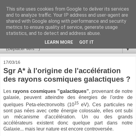
This site uses cookies from Google to deliver its services
Ça se passe là haut
and to analyze traffic. Your IP address and user-agent are
shared with Google along with performance and security
metrics to ensure quality of service, generate usage
Astronomie, Astrophysique, Astroparticules, Cosmologie.
statistics, and to detect and address abuse.
L'infini se contemple, indéfiniment. ISSN 2272-5768
LEARN MORE
GOT IT
▼
17/03/16
Sgr A* à l'origine de l'accélération
des rayons cosmiques galactiques ?
Les
rayons cosmiques "galactiques"
, provenant de notre
galaxie, peuvent atteindre des énergies de l'ordre de
15
quelques Peta-electronvolts (10
eV). Ces particules ne
sont pas nées avec cette énergie colossale, elles ont subi
un mécanisme d'accélération. Un ou des grands
accélérateurs existent donc quelque part dans notre
Galaxie... mais leur nature est encore controversée.