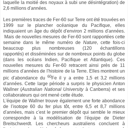
laquelle la moitié des noyaux à subi une désintégration) de
2,6 millions d'années.
Les premières traces de Fer-60 sur Terre ont été trouvées en
1999 sur le plancher océanique du Pacifique, elles
indiquaient un âge du dépôt d'environ 2 millions d'années.
Mais de nouvelles mesures de Fer-60 sont rapportées cette
semaine dans le même numéro de
Nature
, cette fois-ci
beaucoup plus nombreuses (
120 échantillons
rapportés)
et
disséminées sur de nombreux points du globe
(dans les océans Indien, Pacifique et Atlantique). Ces
nouvelles mesures du Fer-60 retracent ainsi près de 11
millions d'années de l'histoire de la Terre. Elles montrent un
60
pic d'abondance du
Fe il y a entre 1,5 et 3,2 millions
d'années. Cette large période a surpris le physicien Anton
Wallner (
Australian National University
à Canberra) et ses
collaborateurs qui ont mené cette étude.
L'équipe de Wallner trouve également une forte abondance
de l'isotope 60 du fer plus tôt, entre 6,5 et 8,7 millions
d'années, mais c'est le premier dépôt qui semble le mieux
correspondre à la modélisation de l'équipe de Dieter
Breitschwerdt. Les chercheurs australiens concluent à