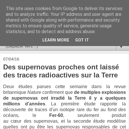
This site uses cookies from Google to deliver its services
Ça se passe là haut
and to analyze traffic. Your IP address and user-agent are
shared with Google along with performance and security
metrics to ensure quality of service, generate usage
Astronomie, Astrophysique, Astroparticules, Cosmologie.
statistics, and to detect and address abuse.
L'infini se contemple, indéfiniment. ISSN 2272-5768
LEARN MORE
GOT IT
▼
07/04/16
Des supernovas proches ont laissé
des traces radioactives sur la Terre
Deux études parues cette semaine dans la revue
britannique
Nature
confirment que
de multiples explosions
de supernovas ont irradié la Terre il y a quelques
millions d'années
. La première étude rapporte la
découverte de traces d'un isotope rare du fer au fond des
océans, le
Fer-60
, seulement produit
au cœur des supernovas, et la seconde étude modélise
quelles ont pu être les supernovas responsables de cet