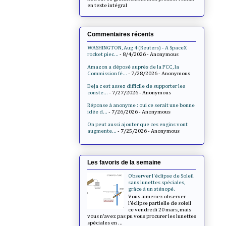
en texte intégral
Commentaires récents
WASHINGTON, Aug 4 (Reuters) - A SpaceX
rocket piec...
- 8/4/2026
- Anonymous
Amazon a déposé auprès de la FCC, la
Commission fé...
- 7/28/2026
- Anonymous
Deja c est assez difficile de supporter les
conste...
- 7/27/2026
- Anonymous
Réponse à anonyme : oui ce serait une bonne
idée d...
- 7/26/2026
- Anonymous
On peut aussi ajouter que ces engins vont
augmente...
- 7/25/2026
- Anonymous
Les favoris de la semaine
Observer l'éclipse de Soleil
sans lunettes spéciales,
grâce à un sténopé.
Vous aimeriez observer
l’éclipse partielle de soleil
ce vendredi 20 mars, mais
vous n’avez pas pu vous procurer les lunettes
spéciales en ...