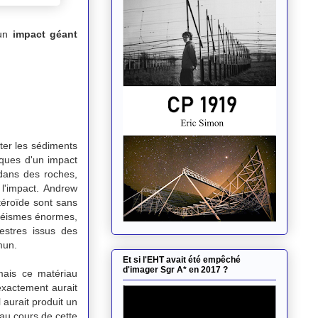
'un
impact géant
ter les sédiments
iques d'un impact
 dans des roches,
l'impact. Andrew
téroïde sont sans
 séismes énormes,
estres issus des
mun.
Et si l'EHT avait été empêché
d'imager Sgr A* en 2017 ?
mais ce matériau
exactement aurait
l aurait produit un
 au cours de cette