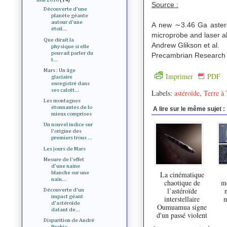
Source :
Découverte d'une
planète géante
autour d'une
A new ∼3.46 Ga asteroi
étoil...
microprobe and laser a
Que dirait la
Andrew Glikson et al.
physique si elle
pouvait parler du
Precambrian Research 
t...
Mars : Un âge
Imprimer
PDF
glaciaire
enregistré dans
ses calott...
Labels:
astéroïde
,
Terre à 
Les montagnes
étonnantes de Io
A lire sur le même sujet :
mieux comprises
Un nouvel indice sur
l'origine des
premiers trous ...
Les jours de Mars
Mesure de l'effet
d'une naine
La cinématique
blanche sur une
nain...
chaotique de
mé
l’astéroïde
n
Découverte d'un
impact géant
interstellaire
m
d'astéroïde
Oumuamua signe
datant de...
d'un passé violent
Disparition de André
Brahic