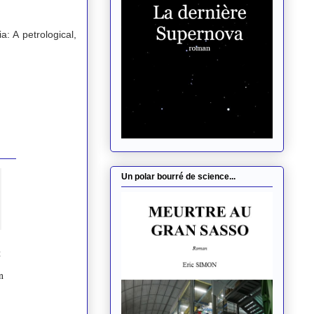
: A petrological,
Un polar bourré de science...
t
n