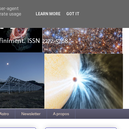
user-agent
erate usage
LEARN MORE
GOT IT
ut
finiment. ISSN 2272-5768
Astro
Newsletter
A propos