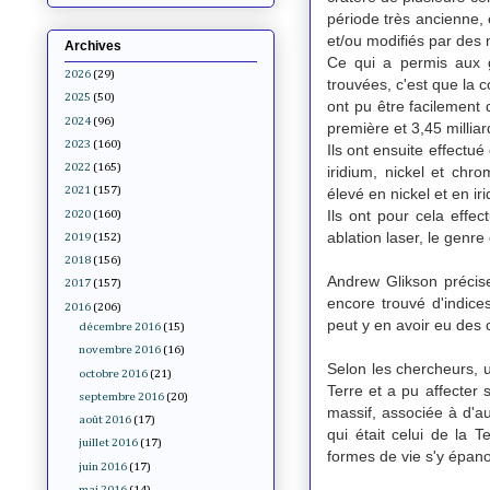
période très ancienne, 
et/ou modifiés par des
Archives
Ce qui a permis aux g
2026
(29)
trouvées, c'est que la 
2025
(50)
ont pu être facilement 
2024
(96)
première et 3,45 millia
2023
(160)
Ils ont ensuite effectu
2022
(165)
iridium, nickel et chr
2021
(157)
élevé en nickel et en ir
Ils ont pour cela eff
2020
(160)
ablation laser, le genr
2019
(152)
2018
(156)
Andrew Glikson précise
2017
(157)
encore trouvé d'indice
2016
(206)
peut y en avoir eu des c
décembre 2016
(15)
novembre 2016
(16)
Selon les chercheurs, 
octobre 2016
(21)
Terre et a pu affecter 
septembre 2016
(20)
massif, associée à d'
août 2016
(17)
qui était celui de la 
juillet 2016
(17)
formes de vie s'y épano
juin 2016
(17)
mai 2016
(14)