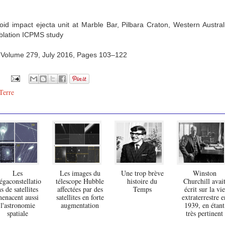
d impact ejecta unit at Marble Bar, Pilbara Craton, Western Australia
blation ICPMS study
Volume 279, July 2016, Pages 103–122
Terre
Les
Les images du
Une trop brève
Winston
gaconstellatio
télescope Hubble
histoire du
Churchill avai
s de satellites
affectées par des
Temps
écrit sur la vie
enacent aussi
satellites en forte
extraterrestre e
l'astronomie
augmentation
1939, en étant
spatiale
très pertinent