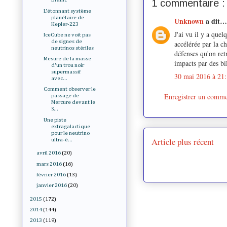
1 commentaire :
L'étonnant système
planétaire de
Unknown
a dit…
Kepler-223
J'ai vu il y a que
IceCube ne voit pas
de signes de
accélérée par la c
neutrinos stériles
défenses qu'on ret
Mesure de la masse
impacts par des bi
d'un trou noir
supermassif
30 mai 2016 à 21
avec...
Comment observer le
Enregistrer un comme
passage de
Mercure devant le
S...
Une piste
extragalactique
pour le neutrino
Article plus récent
ultra-é...
avril 2016
(20)
mars 2016
(16)
février 2016
(13)
janvier 2016
(20)
2015
(172)
2014
(144)
2013
(119)