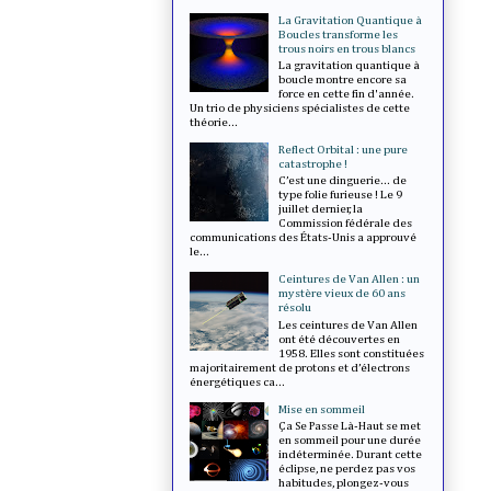
La Gravitation Quantique à
Boucles transforme les
trous noirs en trous blancs
La gravitation quantique à
boucle montre encore sa
force en cette fin d'année.
Un trio de physiciens spécialistes de cette
théorie...
Reflect Orbital : une pure
catastrophe !
C’est une dinguerie... de
type folie furieuse ! Le 9
juillet dernier, la
Commission fédérale des
communications des États-Unis a approuvé
le...
Ceintures de Van Allen : un
mystère vieux de 60 ans
résolu
Les ceintures de Van Allen
ont été découvertes en
1958. Elles sont constituées
majoritairement de protons et d’électrons
énergétiques ca...
Mise en sommeil
Ça Se Passe Là-Haut se met
en sommeil pour une durée
indéterminée. Durant cette
éclipse, ne perdez pas vos
habitudes, plongez-vous