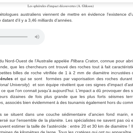
Les sphérules d'impact découvertes (A. Glikson)
étologues australiens viennent de mettre en évidence l'existence d
 datant d'il y a 3,46 milliards d'années.
du Nord-Ouest de l'Australie appelée
Pilbara Craton
, connue pour abri
nde, que les chercheurs ont trouvé des roches tout à fait caractérist
petites billes de roche vitrifiée de 1 à 2 mm de diamètre incrustées
érules
et qui se sont formées par vaporisation des roches durant 
ional University
) et son équipe révèlent que ces signes d'impact d'as
 que l'on connait jusqu'à aujourd'hui. L'impact a dû provoquer des
eurs dizaines de fois plus grande que les plus forts séismes terr
s, associés bien évidemment à des tsunamis également hors du com
s se situent dans une couche sédimentaire d'ancien fond marin, 
ersé sur l'ensemble de la planète. Les spécialistes ne savent pas où 
uvent estimer la taille de l'astéroïde : entre 20 et 30 km de diamètre ! I
ntaines de kilomètres de large. Tous les cratères qui ont pu apparaître