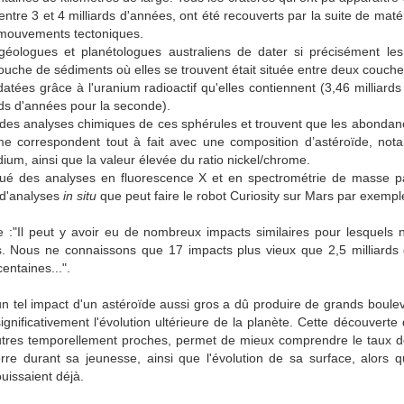
entre 3 et 4 milliards d'années, ont été recouverts par la suite de mat
 mouvements tectoniques.
éologues et planétologues australiens de dater si précisément les
couche de sédiments où elles se trouvent était située entre deux couch
datées grâce à l'uranium radioactif qu'elles contiennent (3,46 milliard
rds d'années pour la seconde).
é des analyses chimiques de ces sphérules et trouvent que les abondan
ome correspondent tout à fait avec une composition d’astéroïde, no
idium, ainsi que la valeur élevée du ratio nickel/chrome.
ectué des analyses en fluorescence X et en spectrométrie de masse 
e d'analyses
in situ
que peut faire le robot Curiosity sur Mars par exemple
 :"Il peut y avoir eu de nombreux impacts similaires pour lesquels
s. Nous ne connaissons que 17 impacts plus vieux que 2,5 milliards 
entaines...".
un tel impact d'un astéroïde aussi gros a dû produire de grands boule
significativement l'évolution ultérieure de la planète. Cette découverte
autres temporellement proches, permet de mieux comprendre le taux
Terre durant sa jeunesse, ainsi que l'évolution de sa surface, alors 
uissaient déjà.