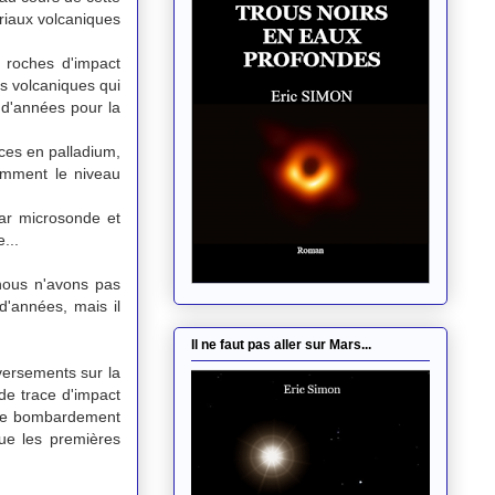
ériaux volcaniques
 roches d'impact
es volcaniques qui
s d'années pour la
ces en palladium,
tamment le niveau
par microsonde et
...
 nous n'avons pas
d'années, mais il
Il ne faut pas aller sur Mars...
versements sur la
 de trace d'impact
 de bombardement
que les premières