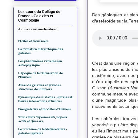
Les cours du Collège de
Des géologues et plan
France - Galaxies et
Cosmologie
d'astéroïde
sur la Terre
A suivre sans modération !
Etoiles et trous noirs
La formation hiérarchique des
galaxies
Les phénomènes variables en
C'est dans une région 
astrophysique
les plus anciens du mo
L'époque de la réionisation de
d'astéroïde, avec des 
l'Univers
qu'on appelle des
sph
Amas de galaxies et grandes
Glikson (
Australian Nat
structures de l'Univers
commune mesure avec ce
Dynamique des Galaxies : spirales et
d'une magnitude plusi
barres, interactions et fusions
mouvements tectonique
Energie Noire et modèles d'Univers
Trous Noirs Supermassifs, noyaux
Les sphérules trouvée
actifs et Quasars
vaporisé a pu être disp
Le problème de la Matière Noire -
eu lieu l'impact mais pe
galaxies spirales
cratère de plusieurs ce