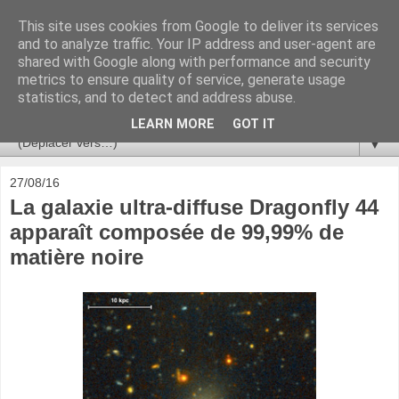
This site uses cookies from Google to deliver its services
Ça se passe là haut
and to analyze traffic. Your IP address and user-agent are
shared with Google along with performance and security
metrics to ensure quality of service, generate usage
Astronomie, Astrophysique, Astroparticules, Cosmologie.
statistics, and to detect and address abuse.
L'infini se contemple, indéfiniment. ISSN 2272-5768
LEARN MORE
GOT IT
▼
27/08/16
La galaxie ultra-diffuse Dragonfly 44
apparaît composée de 99,99% de
matière noire