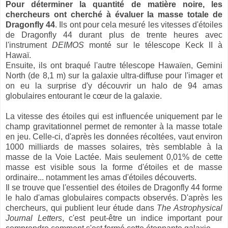
Pour déterminer la quantité de matière noire, les
chercheurs ont cherché à évaluer la masse totale de
Dragonfly 44
. Ils ont pour cela mesuré les vitesses d'étoiles
de Dragonfly 44 durant plus de trente heures avec
l'instrument
DEIMOS
monté sur le télescope Keck II à
Hawaï.
Ensuite, ils ont braqué l'autre télescope Hawaïen, Gemini
North (de 8,1 m) sur la galaxie ultra-diffuse pour l'imager et
on eu la surprise d'y découvrir un halo de 94 amas
globulaires entourant le cœur de la galaxie.
La vitesse des étoiles qui est influencée uniquement par le
champ gravitationnel permet de remonter à la masse totale
en jeu. Celle-ci, d'après les données récoltées, vaut environ
1000 milliards de masses solaires, très semblable à la
masse de la Voie Lactée. Mais seulement 0,01% de cette
masse est visible sous la forme d'étoiles et de masse
ordinaire... notamment les amas d'étoiles découverts.
Il se trouve que l'essentiel des étoiles de Dragonfly 44 forme
le halo d'amas globulaires compacts observés. D'après les
chercheurs, qui publient leur étude dans
The Astrophysical
Journal Letters
, c'est peut-être un indice important pour