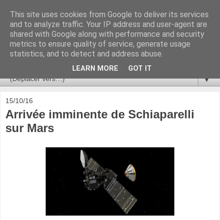
This site uses cookies from Google to deliver its services
Ça se passe là haut
and to analyze traffic. Your IP address and user-agent are
shared with Google along with performance and security
metrics to ensure quality of service, generate usage
Astronomie, Astrophysique, Astroparticules, Cosmologie.
statistics, and to detect and address abuse.
L'infini se contemple, indéfiniment. ISSN 2272-5768
LEARN MORE
GOT IT
▼
15/10/16
Arrivée imminente de Schiaparelli
sur Mars