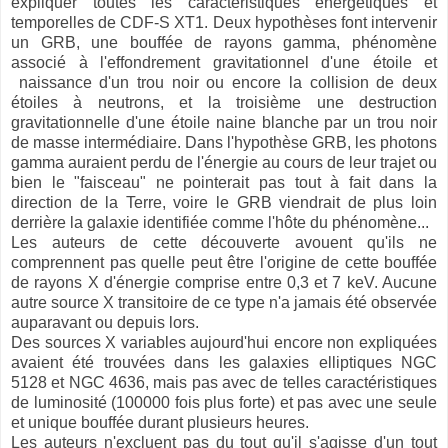
expliquer toutes les caractéristiques énergétiques et
temporelles de CDF-S XT1. Deux hypothèses font intervenir
un GRB, une bouffée de rayons gamma, phénomène
associé à l'effondrement gravitationnel d'une étoile et
naissance d'un trou noir ou encore la collision de deux
étoiles à neutrons, et la troisième une destruction
gravitationnelle d'une étoile naine blanche par un trou noir
de masse intermédiaire. Dans l'hypothèse GRB, les photons
gamma auraient perdu de l'énergie au cours de leur trajet ou
bien le "faisceau" ne pointerait pas tout à fait dans la
direction de la Terre, voire le GRB viendrait de plus loin
derrière la galaxie identifiée comme l'hôte du phénomène...
Les auteurs de cette découverte avouent qu'ils ne
comprennent pas quelle peut être l'origine de cette bouffée
de rayons X d'énergie comprise entre 0,3 et 7 keV. Aucune
autre source X transitoire de ce type n'a jamais été observée
auparavant ou depuis lors.
Des sources X variables aujourd'hui encore non expliquées
avaient été trouvées dans les galaxies elliptiques NGC
5128 et NGC 4636, mais pas avec de telles caractéristiques
de luminosité (100000 fois plus forte) et pas avec une seule
et unique bouffée durant plusieurs heures.
Les auteurs n'excluent pas du tout qu'il s'agisse d'un tout