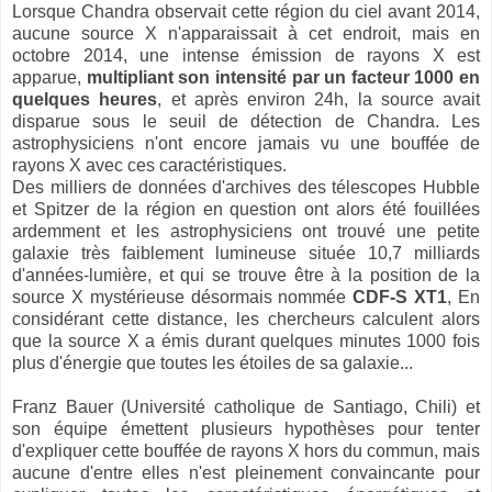
Lorsque Chandra observait cette région du ciel avant 2014,
aucune source X n'apparaissait à cet endroit, mais en
octobre 2014, une intense émission de rayons X est
apparue,
multipliant son intensité par un facteur 1000 en
quelques heures
, et après environ 24h, la source avait
disparue sous le seuil de détection de Chandra. Les
astrophysiciens n'ont encore jamais vu une bouffée de
rayons X avec ces caractéristiques.
Des milliers de données d'archives des télescopes Hubble
et Spitzer de la région en question ont alors été fouillées
ardemment et les astrophysiciens ont trouvé une petite
galaxie très faiblement lumineuse située 10,7 milliards
d'années-lumière, et qui se trouve être à la position de la
source X mystérieuse désormais nommée
CDF-S XT1
, En
considérant cette distance, les chercheurs calculent alors
que la source X a émis durant quelques minutes 1000 fois
plus d'énergie que toutes les étoiles de sa galaxie...
Franz Bauer (Université catholique de Santiago, Chili) et
son équipe émettent plusieurs hypothèses pour tenter
d'expliquer cette bouffée de rayons X hors du commun, mais
aucune d'entre elles n'est pleinement convaincante pour