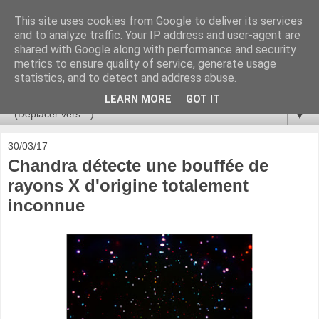
This site uses cookies from Google to deliver its services
Ça se passe là haut
and to analyze traffic. Your IP address and user-agent are
shared with Google along with performance and security
metrics to ensure quality of service, generate usage
Astronomie, Astrophysique, Astroparticules, Cosmologie.
statistics, and to detect and address abuse.
L'infini se contemple, indéfiniment. ISSN 2272-5768
LEARN MORE
GOT IT
▼
30/03/17
Chandra détecte une bouffée de
rayons X d'origine totalement
inconnue