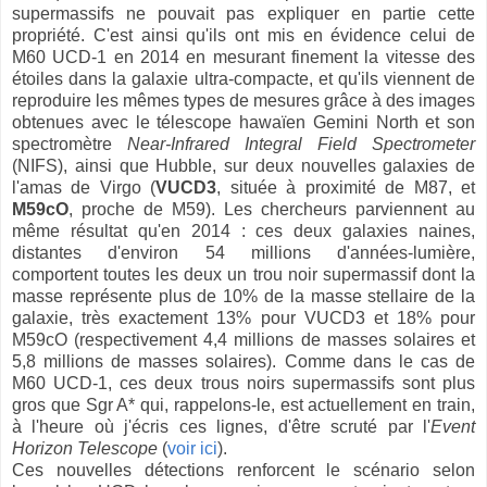
supermassifs ne pouvait pas expliquer en partie cette
propriété. C'est ainsi qu'ils ont mis en évidence celui de
M60 UCD-1 en 2014 en mesurant finement la vitesse des
étoiles dans la galaxie ultra-compacte, et qu'ils viennent de
reproduire les mêmes types de mesures grâce à des images
obtenues avec le télescope hawaïen Gemini North et son
spectromètre
Near-Infrared Integral Field
Spectrometer
(NIFS), ainsi que Hubble, sur deux nouvelles galaxies de
l'amas de Virgo (
VUCD3
, située à proximité de M87, et
M59cO
, proche de M59). Les chercheurs parviennent au
même résultat qu'en 2014 : ces deux galaxies naines,
distantes d'environ 54 millions d'années-lumière,
comportent toutes les deux un trou noir supermassif dont la
masse représente plus de 10% de la masse stellaire de la
galaxie, très exactement 13% pour VUCD3 et 18% pour
M59cO (respectivement 4,4 millions de masses solaires et
5,8 millions de masses solaires). Comme dans le cas de
M60 UCD-1, ces deux trous noirs supermassifs sont plus
gros que Sgr A* qui, rappelons-le, est actuellement en train,
à l'heure où j'écris ces lignes, d'être scruté par l'
Event
Horizon Telescope
(
voir ici
).
Ces nouvelles détections renforcent le scénario selon