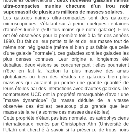
nouvelles observations :
deux nouvelles galaxies naines
ultra-compactes munies chacune d'un trou noir
supermassif de plusieurs millions de masses solaires
.
Les galaxies naines ultra-compactes sont des galaxies
microscopiques, s'étalant sur à peine quelques centaines
d'années-lumière (500 fois moins que notre galaxie). Elles
ont été observées pour la première fois à la fin des années
1990. Du fait de leur petite taille et de leur masse tout de
même non négligeable (même si bien plus faible que celle
d'une galaxie "normale"), ces galaxies sont les galaxies les
plus denses connues. Leur origine a longtemps été
débattue, deux visions se concurrençant : elles pourraient
n'être en fait la fraction la plus massive des amas
globulaires ou bien des résidus de galaxies bien plus
massives qui auraient pu perdre une grande quantité de
leurs étoiles par des interactions avec d'autres galaxies. De
nombreuses UCD ont la propriété remarquable d'avoir une
"masse dynamique" (la masse déduite de la vitesse
observée des étoiles) beaucoup plus grande que leur
masse stellaire (la somme des masses des étoiles).
Cette propriété n'étant pas très normale, les astrophysiciens
internationaux menés par Christopher Ahn (Université de
l'Utah) ont cherché à savoir si la présence de trous noirs