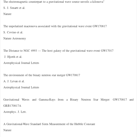
The electromagnetic counterpart to a gravitational wave source unveils a kilonova”
S. J. Smartt et al.
Nature
The unpolarized macronova associated with the gravitational wave event GW170817
S. Covino et al.
Nature Astronomy
The Distance to NGC 4993 — The host galaxy of the gravitational wave event GW17017
J. Hjorth et al.
Astrophysical Journal Letters
The environment of the binary neutron star merger GW170817
A. J. Levan et al.
Astrophysical Journal Letters
Gravitational Waves and Gamma-Rays from a Binary Neutron Star Merger: GW170817 and
GRB170817A
Astrophys. J. Lett.
A Gravitational-Wave Standard Siren Measurement of the Hubble Constant
Nature