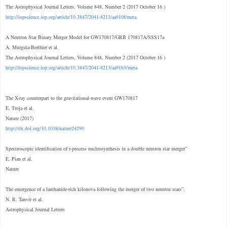
The Astrophysical Journal Letters, Volume 848, Number 2 (2017 October 16 )
http://iopscience.iop.org/article/10.3847/2041-8213/aa910f/meta
A Neutron Star Binary Merger Model for GW170817/GRB 170817A/SSS17a
A. Murguia-Berthier et al.
The Astrophysical Journal Letters, Volume 848, Number 2 (2017 October 16 )
http://iopscience.iop.org/article/10.3847/2041-8213/aa91b3/meta
The X-ray counterpart to the gravitational-wave event GW170817
E. Troja et al.
Nature (2017)
http://dx.doi.org/10.1038/nature24290
Spectroscopic identification of r-process nucleosynthesis in a double neutron star merger”
E. Pian et al.
Nature
The emergence of a lanthanide-rich kilonova following the merger of two neutron stars”,
N. R. Tanvir et al.
Astrophysical Journal Letters