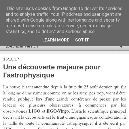
This site uses cookies from Google to deliver its services
Ça se passe là haut
and to analyze traffic. Your IP address and user-agent are
shared with Google along with performance and security
metrics to ensure quality of service, generate usage
Astronomie, Astrophysique, Astroparticules, Cosmologie.
statistics, and to detect and address abuse.
L'infini se contemple, indéfiniment. ISSN 2272-5768
LEARN MORE
GOT IT
▼
16/10/17
Une découverte majeure pour
l'astrophysique
La nouvelle tant attendue depuis la fuite du 25 août dernier, qui fut
à l'origine d'une rumeur comme on ne les aime pas trop, vient d'être
rendue publique lors d'une grande conférence de presse par les
leaders de plusieurs observatoires, à commencer par les
LIGO
EGO-Virgo
observatoires
et
. L'article scientifique principal
décrivant la découverte est le fruit d'une gigantesque collaboration à
la taille de toute la communauté astrophysique, il a été écrit par
3500 co-auteurs... Et à côté de cet article paru en accès libre dans