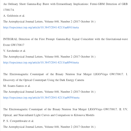
An Ordinary Short Gamma-Ray Burst with Extraordinary Implications: Fermi-GBM Detection of GRB
170817A
A. Goldstein et al.
The Astrophysical Journal Letters, Volume 848, Number 2 (2017 October 16 )
http://iopscience.iop.org/article/10.3847/2041-8213/aa8f41/meta
INTEGRAL Detection of the First Prompt Gamma-Ray Signal Coincident with the Gravitational-wave
Event GW170817
V. Savchenko et al.
The Astrophysical Journal Letters, Volume 848, Number 2 (2017 October 16 )
http://iopscience.iop.org/article/10.3847/2041-8213/aa8f94/meta
The Electromagnetic Counterpart of the Binary Neutron Star Merger LIGO/Virgo GW170817. I.
Discovery of the Optical Counterpart Using the Dark Energy Camera
M. Soares-Santos et al.
The Astrophysical Journal Letters, Volume 848, Number 2 (2017 October 16 )
http://iopscience.iop.org/article/10.3847/2041-8213/aa9059/meta
The Electromagnetic Counterpart of the Binary Neutron Star Merger LIGO/Virgo GW170817. II. UV,
Optical, and Near-infrared Light Curves and Comparison to Kilonova Models
P. S. Cowperthwaite et al.
The Astrophysical Journal Letters, Volume 848, Number 2 (2017 October 16 )