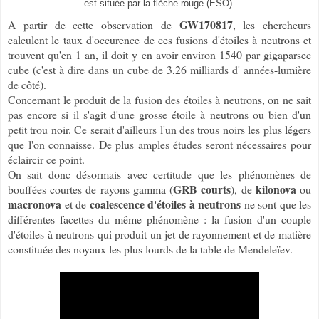
est située par la flèche rouge (ESO).
GW170817
A partir de cette observation de
, les chercheurs
calculent le taux d'occurence de ces fusions d'étoiles à neutrons et
trouvent qu'en 1 an, il doit y en avoir environ 1540 par gigaparsec
cube (c'est à dire dans un cube de 3,26 milliards d' années-lumière
de côté).
Concernant le produit de la fusion des étoiles à neutrons, on ne sait
pas encore si il s'agit d'une grosse étoile à neutrons ou bien d'un
petit trou noir. Ce serait d'ailleurs l'un des trous noirs les plus légers
que l'on connaisse. De plus amples études seront nécessaires pour
éclaircir ce point.
On sait donc désormais avec certitude que les phénomènes de
GRB courts
kilonova
bouffées courtes de rayons gamma (
), de
ou
macronova
coalescence d'étoiles à neutrons
et de
ne sont que les
différentes facettes du même phénomène : la fusion d'un couple
d'étoiles à neutrons qui produit un jet de rayonnement et de matière
constituée des noyaux les plus lourds de la table de Mendeleïev.