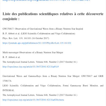
Liste des publications scientifiques relatives à cette découverte
conjointe :
GW170817: Observation of Gravitational Waves from a Binary Neutron Star Inspiral
B. P. Abbott et al. (LIGO Scientific Collaboration and Virgo Collaboration)
Phys. Rev. Lett. 119, 161101 (16 October 2017)
https://journals.aps.org/prl/references/10.1103/PhysRevLett.119.161101
Multi-messenger Observations of a Binary Neutron Star Merger
B. P. Abbott et al.
The Astrophysical Journal Letters, Volume 848, Number 2 (2017 October 16 )
http://iopscience.iop.org/article/10.3847/2041-8213/aa91c9
Gravitational Waves and Gamma-Rays from a Binary Neutron Star Merger: GW170817 and GRB
170817A
LIGO Scientific Collaboration and Virgo Collaboration, Fermi Gamma-ray Burst Monitor, and
INTEGRAL
The Astrophysical Journal Letters, Volume 848, Number 2 (2017 October 16 )
http://iopscience.iop.org/article/10.3847/2041-8213/aa920c/meta