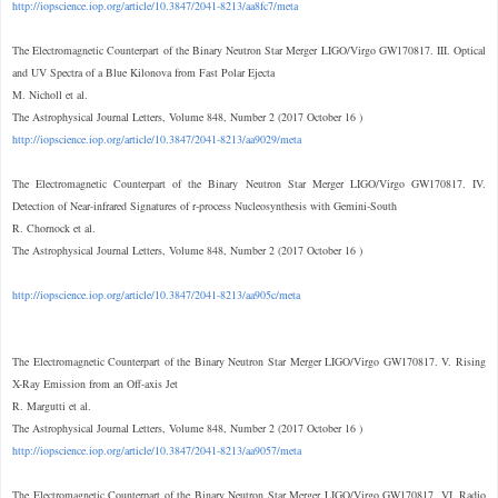
http://iopscience.iop.org/article/10.3847/2041-8213/aa8fc7/meta
The Electromagnetic Counterpart of the Binary Neutron Star Merger LIGO/Virgo GW170817. III. Optical
and UV Spectra of a Blue Kilonova from Fast Polar Ejecta
M. Nicholl et al.
The Astrophysical Journal Letters, Volume 848, Number 2 (2017 October 16 )
http://iopscience.iop.org/article/10.3847/2041-8213/aa9029/meta
The Electromagnetic Counterpart of the Binary Neutron Star Merger LIGO/Virgo GW170817. IV.
Detection of Near-infrared Signatures of r-process Nucleosynthesis with Gemini-South
R. Chornock et al.
The Astrophysical Journal Letters, Volume 848, Number 2 (2017 October 16 )
http://iopscience.iop.org/article/10.3847/2041-8213/aa905c/meta
The Electromagnetic Counterpart of the Binary Neutron Star Merger LIGO/Virgo GW170817. V. Rising
X-Ray Emission from an Off-axis Jet
R. Margutti et al.
The Astrophysical Journal Letters, Volume 848, Number 2 (2017 October 16 )
http://iopscience.iop.org/article/10.3847/2041-8213/aa9057/meta
The Electromagnetic Counterpart of the Binary Neutron Star Merger LIGO/Virgo GW170817. VI. Radio