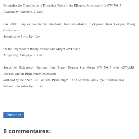
Estimating the Contribution of Dynamical Ejecta in the Kilonova Associated with GW170817
Accepted by Astrophys. J. Lett.
GW170817: Implications for the Stochastic Gravitational-Wave Background from Compact Binary
Coalescences
Submitted to Phys. Rev. Lett.
On the Progenitor of Binary Neutron Star Merger GW170817
Accepted by Astrophys. J. Lett.
Search for High-energy Neutrinos from Binary Neutron Star Merger GW170817 with ANTARES,
IceCube, and the Pierre Auger Observatory
(authored by the ANTARES, IceCube, Pierre Auger, LIGO Scientific, and Virgo Collaborations)
Submitted to Astrophys. J. Lett.
Partager
8 commentaires: