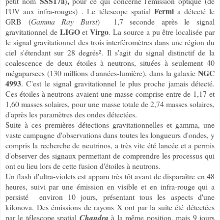
SSS17a
,
petit nom
pour ce qui concerne l'émission optique (de
)
Fermi
l'UV aux infra-rouges)
. Le télescope spatial
a détecté le
GRB (
Gamma Ray Burst
) 1,7 seconde après le signal
LIGO
Virgo
gravitationnel de
et
. La source a pu être localisée par
le signal gravitationnel des trois interféromètres dans une région du
ciel s'étendant sur 28 degrés². Il s'agit du signal distinctif de la
coalescence de deux étoiles à neutrons, situées à seulement 40
NGC
mégaparsecs (130 millions d'années-lumière), dans la galaxie
4993
. C'est le signal gravitationnel le plus proche jamais détecté.
Ces étoiles à neutrons avaient une masse comprise entre de 1,17 et
1,60 masses solaires, pour une masse totale de 2,74 masses solaires,
d'après les paramètres des ondes détectées.
Suite à ces premières détections gravitationnelles et gamma, une
vaste campagne d'observations dans toutes les longueurs d'ondes, y
compris la recherche de neutrinos, a très vite été lancée et a permis
d'observer des signaux permettant de comprendre les processus qui
ont eu lieu lors de cette fusion d'étoiles à neutrons.
Un flash d'ultra-violets est apparu très tôt avant de disparaître en 48
heures, suivi par une émission en visible et en infra-rouge qui a
persisté environ 10 jours, présentant tous les aspects d'une
kilonova. Des émissions de rayons X ont par la suite été détectées
par le télescope spatial
Chandra
à la même position, mais 9 jours