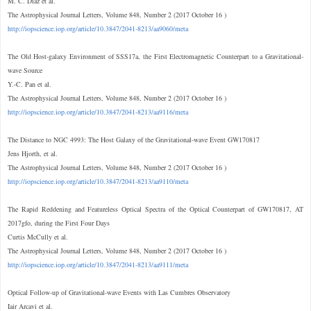
M. C. Díaz et al.
The Astrophysical Journal Letters, Volume 848, Number 2 (2017 October 16 )
http://iopscience.iop.org/article/10.3847/2041-8213/aa9060/meta
The Old Host-galaxy Environment of SSS17a, the First Electromagnetic Counterpart to a Gravitational-
wave Source
Y.-C. Pan et al.
The Astrophysical Journal Letters, Volume 848, Number 2 (2017 October 16 )
http://iopscience.iop.org/article/10.3847/2041-8213/aa9116/meta
The Distance to NGC 4993: The Host Galaxy of the Gravitational-wave Event GW170817
Jens Hjorth, et al.
The Astrophysical Journal Letters, Volume 848, Number 2 (2017 October 16 )
http://iopscience.iop.org/article/10.3847/2041-8213/aa9110/meta
The Rapid Reddening and Featureless Optical Spectra of the Optical Counterpart of GW170817, AT
2017gfo, during the First Four Days
Curtis McCully et al.
The Astrophysical Journal Letters, Volume 848, Number 2 (2017 October 16 )
http://iopscience.iop.org/article/10.3847/2041-8213/aa9111/meta
Optical Follow-up of Gravitational-wave Events with Las Cumbres Observatory
Iair Arcavi et al.