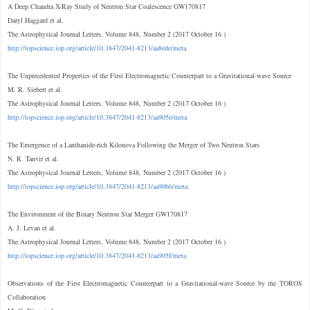
A Deep Chandra X-Ray Study of Neutron Star Coalescence GW170817
Daryl Haggard et al.
The Astrophysical Journal Letters, Volume 848, Number 2 (2017 October 16 )
http://iopscience.iop.org/article/10.3847/2041-8213/aa8ede/meta
The Unprecedented Properties of the First Electromagnetic Counterpart to a Gravitational-wave Source
M. R. Siebert et al.
The Astrophysical Journal Letters, Volume 848, Number 2 (2017 October 16 )
http://iopscience.iop.org/article/10.3847/2041-8213/aa905e/meta
The Emergence of a Lanthanide-rich Kilonova Following the Merger of Two Neutron Stars
N. R. Tanvir et al.
The Astrophysical Journal Letters, Volume 848, Number 2 (2017 October 16 )
http://iopscience.iop.org/article/10.3847/2041-8213/aa90b6/meta
The Environment of the Binary Neutron Star Merger GW170817
A. J. Levan et al.
The Astrophysical Journal Letters, Volume 848, Number 2 (2017 October 16 )
http://iopscience.iop.org/article/10.3847/2041-8213/aa905f/meta
Observations of the First Electromagnetic Counterpart to a Gravitational-wave Source by the TOROS
Collaboration