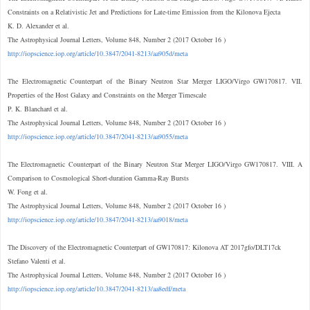
Constraints on a Relativistic Jet and Predictions for Late-time Emission from the Kilonova Ejecta
K. D. Alexander et al.
The Astrophysical Journal Letters, Volume 848, Number 2 (2017 October 16 )
http://iopscience.iop.org/article/10.3847/2041-8213/aa905d/meta
The Electromagnetic Counterpart of the Binary Neutron Star Merger LIGO/Virgo GW170817. VII.
Properties of the Host Galaxy and Constraints on the Merger Timescale
P. K. Blanchard et al.
The Astrophysical Journal Letters, Volume 848, Number 2 (2017 October 16 )
http://iopscience.iop.org/article/10.3847/2041-8213/aa9055/meta
The Electromagnetic Counterpart of the Binary Neutron Star Merger LIGO/Virgo GW170817. VIII. A
Comparison to Cosmological Short-duration Gamma-Ray Bursts
W. Fong et al.
The Astrophysical Journal Letters, Volume 848, Number 2 (2017 October 16 )
http://iopscience.iop.org/article/10.3847/2041-8213/aa9018/meta
The Discovery of the Electromagnetic Counterpart of GW170817: Kilonova AT 2017gfo/DLT17ck
Stefano Valenti et al.
The Astrophysical Journal Letters, Volume 848, Number 2 (2017 October 16 )
http://iopscience.iop.org/article/10.3847/2041-8213/aa8edf/meta