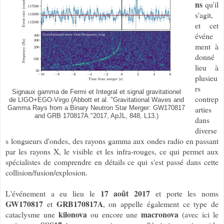
ns
qu'il
s'agit,
et cet
événe
ment à
donné
lieu à
plusieu
rs
Signaux gamma de Fermi et Integral et signal gravitationel
contrep
de LIGO+EGO-Virgo (Abbott et al. "Gravitational Waves and
arties
Gamma Rays from a Binary Neutron Star Merger: GW170817
and GRB 170817A."2017, ApJL, 848, L13.)
dans
diverse
s longueurs d'ondes, des rayons gamma aux ondes radio en passant
par les rayons X, le visible et les infra-rouges, ce qui permet aux
spécialistes de comprendre en détails ce qui s'est passé dans cette
collision/fusion/explosion.
17 août 2017
L'événement a eu lieu le
et porte les noms
GW170817
GRB170817A
et
, on appelle également ce type de
kilonova
macronova
cataclysme une
ou encore une
(avec ici le