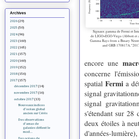
Archives
2026
(29)
2025
(50)
Signaux gamma de Fermi et Integ
2024
(96)
de LIGO+EGO-Virgo (Abbott et al
Gamma Rays from a Binary Neut
2023
(160)
and GRB 170817A."2017,
2022
(165)
2021
(157)
macr
encore une
2020
(160)
2019
(152)
concerne l'émissi
2018
(156)
Fermi
2017
(157)
spatial
a dé
décembre 2017
(14)
signal gravitation
novembre 2017
(16)
octobre 2017
(13)
signal gravitatio
Nouveaux indices
d'océan global
s'étendant sur 28 d
ancien sur Cérès
Des observations
deux étoiles à neu
d'amas de
galaxies défient le
d'années-lumière),
mod...
Des océans de