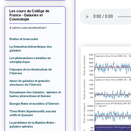
Les cours du Collège de
France - Galaxies et
Cosmologie
A suivre sans modération !
Etoiles et trous noirs
La formation hiérarchique des
galaxies
Les phénomènes variables en
astrophysique
L'époque de la réionisation de
l'Univers
Amas de galaxies et grandes
structures de l'Univers
Dynamique des Galaxies : spirales et
barres, interactions et fusions
Energie Noire et modèles d'Univers
Trous Noirs Supermassifs, noyaux
actifs et Quasars
Le problème de la Matière Noire -
galaxies spirales