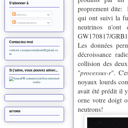
S’abonner à
proprement dite: le
Articles
qui ont suivi la 
Commentaires
neutrinos n'ont
GW170817/GRB1
Contactez-moi
Les données perme
contact.casepasselahaut@gmail.co
décroissance rad
m
collision des deu
processus-r
Si j'aime, vous pouvez aimer...
"
". C'
noyaux lourds comm
avait été prédit il
orne votre doigt o
neutrons!
arrows