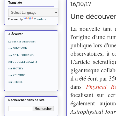
16/10/17
Translate
Une découvert
Powered by
Translate
La nouvelle tant 
A écouter...
l'origine d'une ru
Le flux RSS du podcast
publique lors d'un
sur PODCLOUD
observatoires, à 
sur APPLE PODCASTS
L'article scientif
sur GOOGLE PODCASTS
gigantesque collab
sur SPOTIFY
sur YOUTUBE
il a été écrit par 3
sur DEEZER
Physical Re
dans
focalisant sur ce
Rechercher dans ce site
également aujou
Astrophysical Jour