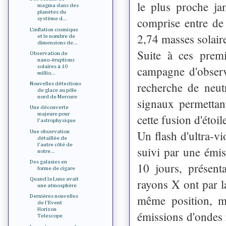
le plus proche ja
magma dans des
planètes du
comprise entre de
système d...
L'inflation cosmique
2,74 masses solaire
et le nombre de
dimensions de...
Suite à ces premi
Observation de
nano-éruptions
campagne d'observ
solaires à 10
millio...
recherche de neutr
Nouvelles détections
de glace au pôle
nord de Mercure
signaux permettan
Une découverte
majeure pour
cette fusion d'étoi
l'astrophysique
Un flash d'ultra-vi
Une observation
détaillée de
l'autre côté de
suivi par une émis
notre...
Des galaxies en
10 jours, présent
forme de cigare
Quand la Lune avait
rayons X ont par la
une atmosphère
même position, ma
Dernières nouvelles
de l'Event
Horizon
émissions d'ondes 
Telescope