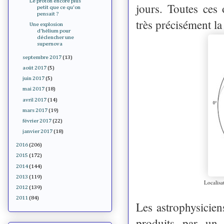
Le proton encore plus
jours. Toutes ces
petit que ce qu'on
pensait ?
très précisément l
Une explosion
d'hélium pour
déclencher une
supernova
septembre 2017
(13)
août 2017
(5)
juin 2017
(5)
mai 2017
(18)
avril 2017
(14)
mars 2017
(19)
février 2017
(22)
janvier 2017
(18)
2016
(206)
2015
(172)
2014
(144)
2013
(119)
Localisa
2012
(139)
2011
(84)
Les astrophysicien
produits par un 