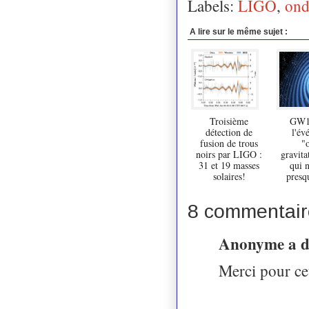
Labels:
LIGO
,
ond
A lire sur le même sujet :
Troisième
GW1
détection de
l'év
fusion de trous
"
noirs par LIGO :
gravita
31 et 19 masses
qui n
solaires!
presq
8 commentair
Anonyme a 
Merci pour cet