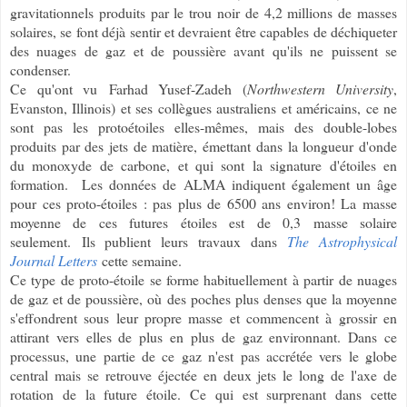
gravitationnels produits par le trou noir de 4,2 millions de masses
solaires, se font déjà sentir et devraient être capables de déchiqueter
des nuages de gaz et de poussière avant qu'ils ne puissent se
condenser.
Ce qu'ont vu Farhad Yusef-Zadeh (
Northwestern University
,
Evanston, Illinois) et ses collègues australiens et américains, ce ne
sont pas les protoétoiles elles-mêmes, mais des double-lobes
produits par des jets de matière, émettant dans la longueur d'onde
du monoxyde de carbone, et qui sont la signature d'étoiles en
formation. Les données de ALMA indiquent également un âge
pour ces proto-étoiles : pas plus de 6500 ans environ! La masse
moyenne de ces futures étoiles est de 0,3 masse solaire
seulement.
Ils publient leurs travaux dans
The Astrophysical
Journal Letters
cette semaine.
Ce type de proto-étoile se forme habituellement à partir de nuages
de gaz et de poussière, où des poches plus denses que la moyenne
s'effondrent sous leur propre masse et commencent à grossir en
attirant vers elles de plus en plus de gaz environnant. Dans ce
processus, une partie de ce gaz n'est pas accrétée vers le globe
central mais se retrouve éjectée en deux jets le long de l'axe de
rotation de la future étoile. Ce qui est surprenant dans cette