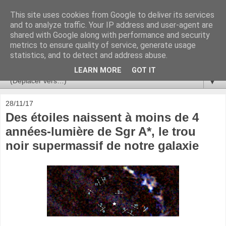
This site uses cookies from Google to deliver its services
Ça se passe là haut
and to analyze traffic. Your IP address and user-agent are
shared with Google along with performance and security
metrics to ensure quality of service, generate usage
Astronomie, Astrophysique, Astroparticules, Cosmologie.
statistics, and to detect and address abuse.
L'infini se contemple, indéfiniment. ISSN 2272-5768
LEARN MORE
GOT IT
▼
28/11/17
Des étoiles naissent à moins de 4
années-lumière de Sgr A*, le trou
noir supermassif de notre galaxie