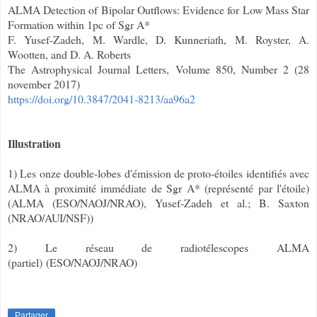
ALMA Detection of Bipolar Outflows: Evidence for Low Mass Star
Formation within 1pc of Sgr A*
F. Yusef-Zadeh, M. Wardle, D. Kunneriath, M. Royster, A.
Wootten, and D. A. Roberts
The Astrophysical Journal Letters, Volume 850, Number 2 (28
november 2017)
https://doi.org/10.3847/2041-8213/aa96a2
Illustration
1) Les onze double-lobes d'émission de proto-étoiles identifiés avec
ALMA à proximité immédiate de Sgr A* (représenté par l'étoile)
(ALMA (ESO/NAOJ/NRAO), Yusef-Zadeh et al.; B. Saxton
(NRAO/AUI/NSF))
2) Le réseau de radiotélescopes ALMA
(partiel)
(ESO/NAOJ/NRAO)
Partager