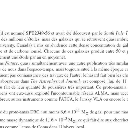
SPT2349-56
, il est nommé
et avait été découvert par le
South Pole T
 des millions d’étoiles, mais des galaxies qui se retrouvent quasi imbri
iversity, Canada) a mis en évidence cette dense concentration de gal
 et de carbone ionisé. Chacune de ces galaxies produit entre 50 et 
ulement une étoile par an en moyenne).
ans
Nature
, quasi simultanément avec une autre publication très similai
e de nous dans l'espace-temps, mais toujours situé à la même époque 
vaient pas connaissance
des travaux de l'autre, le hasard fait bien les ch
llaborateurs dans
The Astrophysical Journal,
est composé, lui, de 11 
u fait de leur quantité de poussières très important. Ce proto-amas a 
ciens ont eux-aussi exploité l'incontournable réseau ALMA, mais ac
breux autres instruments comme l'ATCA, le Jansky VLA ou encore le t
11
tale du proto-amas DRC : au moins 6,6 × 10
M
de gaz, pour une mas
⊙
13
 une masse dynamique de 1,16 × 10
M
, ce qui fait dire aux cherche
⊙
ants comme l'amas de Coma dans l'Univers local.