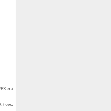
PEX et à
A à deux