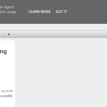
ser-agent
rate usage
LEARN MORE
GOT IT
▼
ang
 ce n’est
ressemble