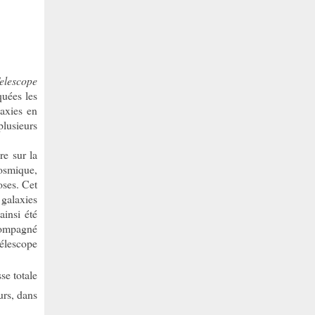
elescope
quées les
axies en
plusieurs
re sur la
cosmique,
oses. Cet
galaxies
ainsi été
compagné
élescope
se totale
urs, dans