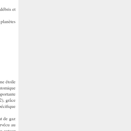
débris et
 planètes
ne étoile
 atomique
portante
2), grâce
pécifique
nt de gaz
urvécu au
ve autour