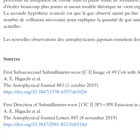
d'étoiles beaucoup plus jeunes et aucun modèle théorique ne vient exp
La seconde hypothèse avancée est que le gaz observé aurait pu être 
nombre de collisions nécessaire pour expliquer la quantité de gaz aut
actuelles.
Les nouvelles observations des astrophysiciens japonais remettent don
Sources
First Subarcsecond Submillimeter-wave [C I] Image of 49 Ceti wit
A. E. Higuchi et al.
The Astrophysical Journal
883 (1 october 2019)
https://doi.org/10.3847/1538-4357/ab3d26
First Detection of Submillimeter-wave [13C I] 3P1─3P0 Emission in
A. E. Higuchi et al.
The Astrophysical Journal Letters 885 (8 november 2019)
https://doi.org/10.3847/2041-8213/ab518d