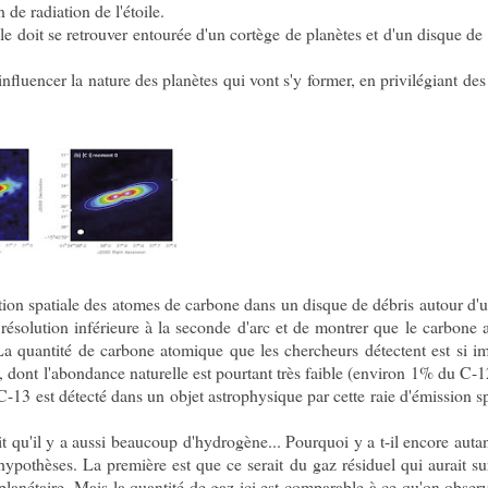
 de radiation de l'étoile.
le doit se retrouver entourée d'un cortège de planètes et d'un disque de 
fluencer la nature des planètes qui vont s'y former, en privilégiant des
ution spatiale des atomes de carbone dans un disque de débris autour d'u
résolution inférieure à la seconde d'arc et de montrer que le carbone
 quantité de carbone atomique que les chercheurs détectent est si im
3, dont l'abondance naturelle est pourtant très faible (environ 1% du C-1
-13 est détecté dans un objet astrophysique par cette raie d'émission s
 qu'il y a aussi beaucoup d'hydrogène... Pourquoi y a t-il encore auta
ypothèses. La première est que ce serait du gaz résiduel qui aurait s
 planétaire. Mais la quantité de gaz ici est comparable à ce qu'on obser