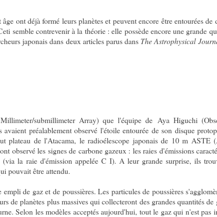
t âge ont déjà formé leurs planètes et peuvent encore être entourées de 
Ceti semble contrevenir à la théorie : elle possède encore une grande qu
rcheurs japonais dans deux articles parus dans
The Astrophysical Journ
illimeter/submillimeter Array) que l'équipe de Aya Higuchi (Obse
 avaient préalablement observé l'étoile entourée de son disque protop
aut plateau de l'Atacama, le radioélescope japonais de 10 m ASTE (
ont observé les signes de carbone gazeux : les raies d'émissions caracté
ia la raie d'émission appelée C I). A leur grande surprise, ils tro
ui pouvait être attendu.
 empli de gaz et de poussières. Les particules de poussières s'agglomè
urs de planètes plus massives qui collecteront des grandes quantités de
urne. Selon les modèles acceptés aujourd'hui, tout le gaz qui n'est pas 