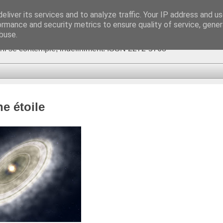
eliver its services and to analyze traffic. Your IP address and u
ormance and security metrics to ensure quality of service, gene
buse.
fini se contemple, indéfiniment. ISSN 2272-5768
e étoile