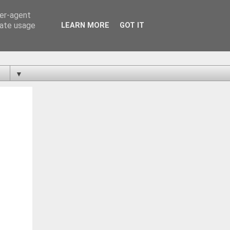
ser-agent
rate usage
LEARN MORE
GOT IT
▼