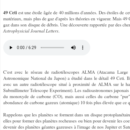
49 Ceti
est une étoile âgée de 40 millions d'années. Des étoiles de ce
matériaux, mais plus de gaz d'après les théories en vigueur. Mais 49 
gaz dans son disque de débris. Une découverte rapportée par des che
Astrophysicial Journal Letters
.
C'est avec le réseau de radiotélescopes ALMA (Atacama Large M
Astronomique National du Japon) a étudié dans le détail 49 Ceti. Ils
avec un autre radiotélescope situé à proximité de ALMA sur le h
Submillimeter Telescope Experiment
). Les radioastronomes japonais 
du monoxyde de carbone (CO), mais aussi celles du carbone "pur" (v
abondance de carbone gazeux (atomique) 10 fois plus élevée que ce q
Rappelons que les planètes se forment dans un disque protoplanétaire
elles pour former des planètes rocheuses ou bien pour devenir les coe
devenir des planètes géantes gazeuses à l'image de nos Jupiter et Sat