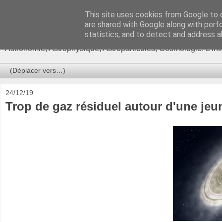
This site uses cookies from Google to d
Ça se passe là haut
are shared with Google along with perf
statistics, and to detect and address a
Astronomie, Astrophysique, Astroparticules, Cosmologie. L'in
24/12/19
Trop de gaz résiduel autour d'une jeun