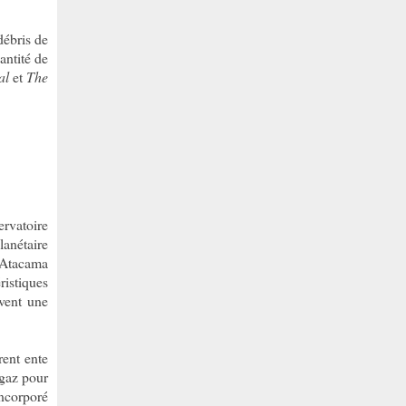
débris de
antité de
al
et
The
rvatoire
lanétaire
Atacama
ristiques
uvent une
rent ente
 gaz pour
incorporé