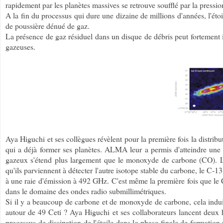
rapidement par les planètes massives se retrouve soufflé par la pression
A la fin du processus qui dure une dizaine de millions d'années, l'étoi
de poussière dénué de gaz.
La présence de gaz résiduel dans un disque de débris peut fortement in
gazeuses.
Aya Higuchi et ses collègues révèlent pour la première fois la distrib
qui a déjà former ses planètes. ALMA leur a permis d'atteindre une 
gazeux s'étend plus largement que le monoxyde de carbone (CO). La
qu'ils parviennent à détecter l'autre isotope stable du carbone, le C-1
à une raie d'émission à 492 GHz. C'est même la première fois que le C
dans le domaine des ondes radio submillimétriques.
Si il y a beaucoup de carbone et de monoxyde de carbone, cela induit
autour de 49 Ceti ? Aya Higuchi et ses collaborateurs lancent deux h
processus de dissipation de l'étoile dans la phase finale de formation