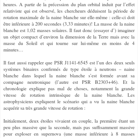
heures. A partir de la précession du plan orbital induit par l’effet
relativiste qui est observé, les chercheurs déduisent la période de
rotation maximale de la naine blanche sur elle-même : celle-ci doit
être inférieure à 200 secondes (3,33 minutes)! La masse de la naine
blanche est 1,02 masses solaires. Il faut donc (essayer d’) imaginer
un objet compact d’environ la dimension de la Terre mais avec la
masse du Soleil et qui tourne sur lui-même en moins de 4
minutes…
Il faut aussi rappeler que PSR J1141-6545 est l’un des deux seuls
systèmes binaires confirmés de type étoile à neutrons – naine
blanche dans lequel la naine blanche s’est formée avant sa
compagne neutronique (l’autre est PSR B2303+46). Et la
chronologie explique pas mal de choses, notamment la grande
vitesse de rotation intrinsèque de la naine blanche. Les
astrophysiciens expliquent le scénario qui a vu la naine blanche
acquérir sa très grande vitesse de rotation :
Initialement, deux étoiles vivaient en couple, la première étant un
peu plus massive que la seconde, mais pas suffisamment massive
pour exploser en supernova (une masse inférieure à 8 masses