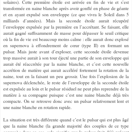
solaires). Cette première étoile est arrivée en fin de vie et s’est
transformée en naine blanche après avoir gonflé en phase de géante
et en ayant expulsé son enveloppe (ce que vivra le Soleil dans 5
milliards d’années). Mais la seconde étoile aurait récupéré
l’enveloppe expulsée par la première en l’accrétant. Se faisant, elle
aurait gagné suffisamment de masse pour dépasser le seuil critique
où la fin de vie est beaucoup moins calme : elle aurait donc explosé
en supernova à effondrement de cœur (type II) en formant un
pulsar. Mais juste avant d’exploser, cette seconde étoile devenue
trop massive aurait à son tour éjecté une partie de son enveloppe qui
aurait été réaccrétée par la naine blanche, et c’est cette nouvelle
accrétion de matière qui aurait accéléré fortement la rotation de la
naine, tout en la faisant un peu grossir. Une fois l’explosion de la
supernova déclenchée, le reste de l’enveloppe de la seconde étoile
est expulsée au loin et le pulsar résiduel ne peut plus reprendre de la
matière à sa compagne puisque c’est une naine blanche déjà très
compacte. On se retrouve donc avec un pulsar relativement lent et
une naine blanche en rotation rapide.
La situation est très différente quand c’est le pulsar qui est plus âgé
que la naine blanche (la grande majorité des couples de ce type
connus) : dans ce cas, cela signifie que le pulsar était déjà présent