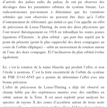
d’arrivée des pulses radio du pulsar, ils ont pu observer des
décalages dans les paramètres orbitaux du système binaire. Les
radioastronomes parviennent à déterminer que les variations
orbitales qui sont observées ne peuvent être dues qu’à l’effet
d’entrainement de référentiel, qui induit ce que l’on appelle un effet
de précession de Lense-Thirring, du nom des deux physiciens qui
l’ont trouvé théoriquement en 1918 en trifouillant les toutes jeunes
équations d’Einstein : le plan orbital - qui peut être repéré par le
point du périastre (point le plus rapproché des deux compagnes au
cours de l’orbite elliptique) – subit un mouvement de rotation autour
de l’une des deux compagne. Et l’inclinaison du plan orbital évolue
également.
Ici, c’est la rotation de la naine blanche qui produit l’effet, et non
l’étoile à neutrons. C’est la forte excentricité de l’orbite du système
de PSR J1141-6545 qui a permis de déterminer l’effet avec une
bonne précision.
L’effet de précession de Lense-Thirring a déjà été observé en
champ faible par des expériences menées avec des satellites en
orbite autour de la Terre. Il est aussi exploité pour analyser les
spectres de rayons X des zones d’accrétion autour de trous noirs
supermassifs, ce qui permet parfois d’en déduire leur rotation