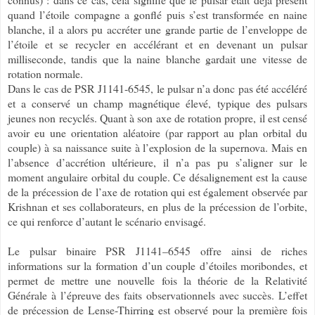
quand l’étoile compagne a gonflé puis s’est transformée en naine
blanche, il a alors pu accréter une grande partie de l’enveloppe de
l’étoile et se recycler en accélérant et en devenant un pulsar
milliseconde, tandis que la naine blanche gardait une vitesse de
rotation normale.
Dans le cas de PSR J1141-6545, le pulsar n’a donc pas été accéléré
et a conservé un champ magnétique élevé, typique des pulsars
jeunes non recyclés. Quant à son axe de rotation propre, il est censé
avoir eu une orientation aléatoire (par rapport au plan orbital du
couple) à sa naissance suite à l’explosion de la supernova. Mais en
l’absence d’accrétion ultérieure, il n’a pas pu s’aligner sur le
moment angulaire orbital du couple. Ce désalignement est la cause
de la précession de l’axe de rotation qui est également observée par
Krishnan et ses collaborateurs, en plus de la précession de l’orbite,
ce qui renforce d’autant le scénario envisagé.
Le pulsar binaire PSR J1141–6545 offre ainsi de riches
informations sur la formation d’un couple d’étoiles moribondes, et
permet de mettre une nouvelle fois la théorie de la Relativité
Générale à l’épreuve des faits observationnels avec succès. L’effet
de précession de Lense-Thirring est observé pour la première fois