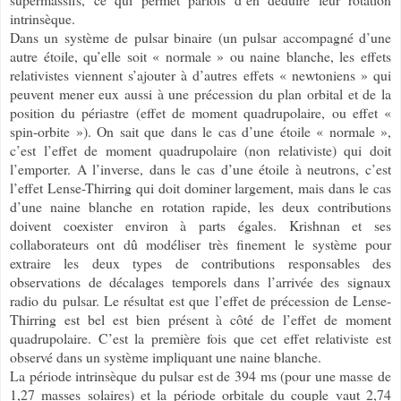
intrinsèque.
Dans un système de pulsar binaire (un pulsar accompagné d’une
autre étoile, qu’elle soit « normale » ou naine blanche, les effets
relativistes viennent s’ajouter à d’autres effets « newtoniens » qui
peuvent mener eux aussi à une précession du plan orbital et de la
position du périastre (effet de moment quadrupolaire, ou effet «
spin-orbite »). On sait que dans le cas d’une étoile « normale »,
c’est l’effet de moment quadrupolaire (non relativiste) qui doit
l’emporter. A l’inverse, dans le cas d’une étoile à neutrons, c’est
l’effet Lense-Thirring qui doit dominer largement, mais dans le cas
d’une naine blanche en rotation rapide, les deux contributions
doivent coexister environ à parts égales. Krishnan et ses
collaborateurs ont dû modéliser très finement le système pour
extraire les deux types de contributions responsables des
observations de décalages temporels dans l’arrivée des signaux
radio du pulsar. Le résultat est que l’effet de précession de Lense-
Thirring est bel est bien présent à côté de l’effet de moment
quadrupolaire. C’est la première fois que cet effet relativiste est
observé dans un système impliquant une naine blanche.
La période intrinsèque du pulsar est de 394 ms (pour une masse de
1,27 masses solaires) et la période orbitale du couple vaut 2,74