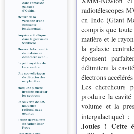
XMM-Newton et d
dans l'amas de
galaxies
radiotélescopes 
d'Ophiu...
en Inde (Giant Me
Mesure de la
variation d'une
constante
compris que toute 
fondamental...
Surprise métallique
matière et le rayo
dans la galaxie du
Sombrero
la galaxie centra
Mesure de la densité
de matière en
épousent parfai
désaccord avec ...
Le petit mystère du
délimitent la cavi
kaon neutre
Une nouvelle façon
électrons accélérés
de détecter des
exoplanètes
Les chercheurs pe
Mars, une planète
irradiée aussi par
produire la cavité
les neutrons
Découverte de 225
volume et la pre
nouvelles
radiogalaxies
géantes
intergalactique) 
Foison de résultats
Joules !
Cette é
de Parker Solar
Probe
Détection d'une