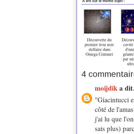
A lire sur le même sujet :
Découverte du
Découv
premier trou noir
cavité
stellaire dans
d'une
Omega Centauri
géante
par un
ultr
4 commentair
moijdik
a di
"Giacintucci e
côté de l'amas
j'ai lu que l'o
sais plus) par