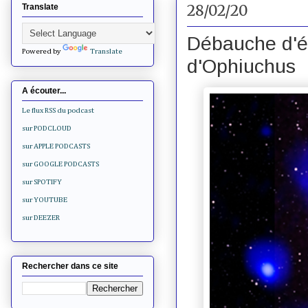
28/02/20
Translate
Débauche d'é
Powered by
Translate
d'Ophiuchus
A écouter...
Le flux RSS du podcast
sur PODCLOUD
sur APPLE PODCASTS
sur GOOGLE PODCASTS
sur SPOTIFY
sur YOUTUBE
sur DEEZER
Rechercher dans ce site