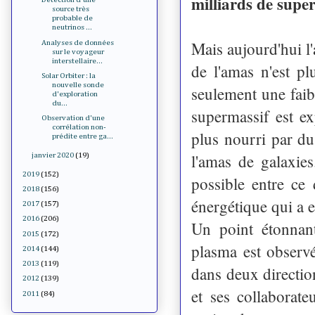
milliards de supe
source très
probable de
neutrinos ...
Mais aujourd'hui l'
Analyses de données
sur le voyageur
interstellaire...
de l'amas n'est pl
Solar Orbiter : la
nouvelle sonde
seulement une faibl
d'exploration
du...
supermassif est exp
Observation d'une
corrélation non-
plus nourri par du
prédite entre ga...
l'amas de galaxies
janvier 2020
(19)
2019
(152)
possible entre ce 
2018
(156)
énergétique qui a e
2017
(157)
2016
(206)
Un point étonnant
2015
(172)
plasma est observé
2014
(144)
2013
(119)
dans deux directio
2012
(139)
et ses collaborate
2011
(84)