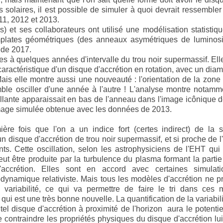
 solaires, il est possible de simuler à quoi devrait ressembler
11, 2012 et 2013.
 et ses collaborateurs ont utilisé une modélisation statistiq
mplates géométriques (des anneaux asymétriques de luminosi
 de 2017.
s à quelques années d'intervalle du trou noir supermassif. Ell
aractéristique d'un disque d'accrétion en rotation, avec un diam
Mais elle montre aussi une nouveauté : l'orientation de la zone
mble osciller d'une année à l'autre ! L'analyse montre notam
illante apparaissait en bas de l'anneau dans l'image icônique 
l'image simulée obtenue avec les données de 2013.
ière fois que l'on a un indice fort (certes indirect) de la s
 disque d'accrétion de trou noir supermassif, et si proche de l
s. Cette oscillation, selon les astrophysiciens de l'EHT qui
eut être produite par la turbulence du plasma formant la partie
accrétion. Elles sont en accord avec certaines simulat
ynamique relativiste. Mais tous les modèles d'accrétion ne p
 variabilité, ce qui va permettre de faire le tri dans ces 
 qui est une très bonne nouvelle. La quantification de la variabil
tel disque d'accrétion à proximité de l'horizon aura le potentie
e contraindre les propriétés physiques du disque d'accrétion l