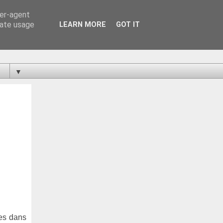
ser-agent
rate usage
LEARN MORE
GOT IT
▼
ées dans