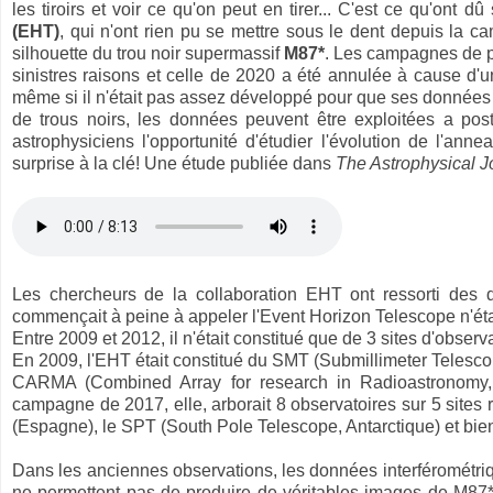
les tiroirs et voir ce qu'on peut en tirer... C'est ce qu'ont 
(EHT)
, qui n'ont rien pu se mettre sous le dent depuis la
silhouette du trou noir supermassif
M87*
. Les campagnes de pr
sinistres raisons et celle de 2020 a été annulée à cause d'u
même si il n'était pas assez développé pour que ses données 
de trous noirs, les données peuvent être exploitées a post
astrophysiciens l'opportunité d'étudier l'évolution de l'ann
surprise à la clé! Une étude publiée dans
The Astrophysical J
Les chercheurs de la collaboration EHT ont ressorti des
commençait à peine à appeler l'Event Horizon Telescope n'ét
Entre 2009 et 2012, il n'était constitué que de 3 sites d'obser
En 2009, l'EHT était constitué du SMT (Submillimeter Telesc
CARMA (Combined Array for research in Radioastronomy, 
campagne de 2017, elle, arborait 8 observatoires sur 5 sites 
(Espagne), le SPT (South Pole Telescope, Antarctique) et bien s
Dans les anciennes observations, les données interférométriq
ne permettent pas de produire de véritables images de M87*, 