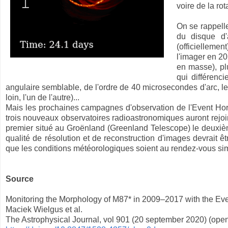
voire de la rot
On se rappelle
du disque d'
(officiellem
l'imager en 201
en masse), pl
qui différenc
angulaire semblable, de l'ordre de 40 microsecondes d'arc, le
loin, l'un de l'autre)...
Mais les prochaines campagnes d'observation de l'Event Horizo
trois nouveaux observatoires radioastronomiques auront rejoin
premier situé au Groënland (Greenland Telescope) le deuxiè
qualité de résolution et de reconstruction d'images devrait 
que les conditions météorologiques soient au rendez-vous simu
Source
Monitoring the Morphology of M87* in 2009–2017 with the Ev
Maciek Wielgus et al.
The Astrophysical Journal, vol 901 (20 september 2020) (ope