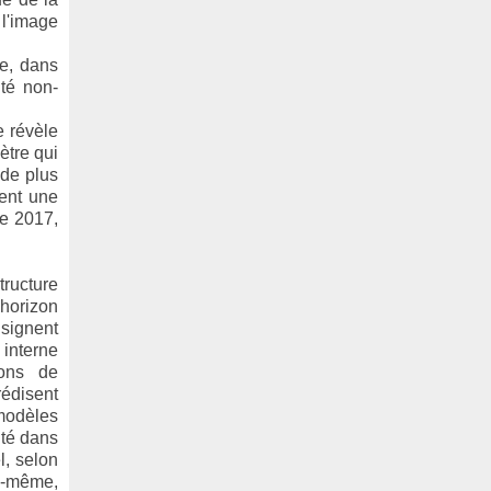
 l'image
ue, dans
té non-
e révèle
ètre qui
 de plus
ment une
de 2017,
tructure
'horizon
 signent
 interne
ions de
rédisent
modèles
ité dans
l, selon
ui-même,