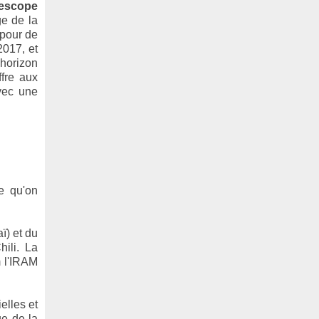
lescope
ge de la
 pour de
2017, et
'horizon
ffre aux
avec une
e qu'on
.
ï) et du
ili. La
m l'IRAM
elles et
ue de la