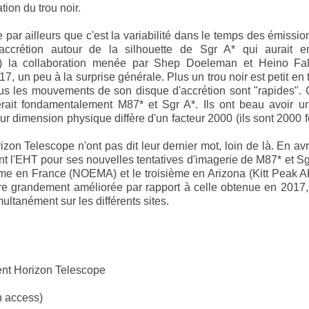
ation du trou noir.
 par ailleurs que c'est la variabilité dans le temps des émissio
accrétion autour de la silhouette de Sgr A* qui aurait 
ent) la collaboration menée par Shep Doeleman et Heino Fa
7, un peu à la surprise générale. Plus un trou noir est petit en ta
us les mouvements de son disque d'accrétion sont "rapides". 
ierait fondamentalement M87* et Sgr A*. Ils ont beau avoir un
ur dimension physique diffère d'un facteur 2000 (ils sont 2000 f
n Telescope n'ont pas dit leur dernier mot, loin de là. En avr
t l'EHT pour ses nouvelles tentatives d'imagerie de M87* et Sgr
me en France (NOEMA) et le troisième en Arizona (Kitt Peak 
être grandement améliorée par rapport à celle obtenue en 2017
ltanément sur les différents sites.
ent Horizon Telescope
n access)