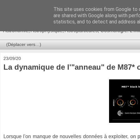
This site uses cookies from Google to d
Ça se passe là haut
are shared with Google along with perf
statistics, and to detect and address a
Astronomie, Astrophysique, Astroparticules, Cosmologie. L'in
23/09/20
La dynamique de l'"anneau" de M87* o
Lorsque l'on manque de nouvelles données à exploiter, on 