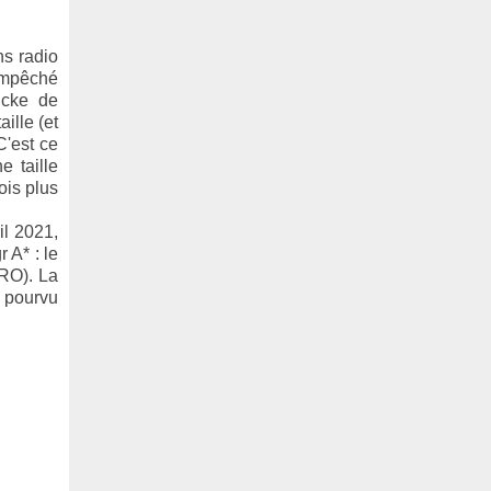
ns radio
empêché
lcke de
ille (et
C'est ce
e taille
ois plus
il 2021,
 A* : le
ARO). La
, pourvu