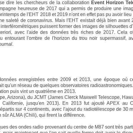
dû se dire les chercheurs de la collaboration
Event Horizon Te
 campagne heureuse de 2017 qui a permis de produire une ima
intemps de l'EHT 2018 et 2019 n'ont en effet pas pu avoir lieu
ne saleté de coronavirus. Mais l'EHT existait déjà bien avant 
interférométriques puissent former des images de silhouettes d
eriori, avec l'aide des données très riches de 2017. Cela o
eau entourant l'ombre de l'horizon du trou noir supermassif, 
ournal
.
 données enregistrées entre 2009 et 2013, une époque où c
ait qu'un réseau de quelques observatoires radioastronomiques
vation puis vint un quatrième en 2013.
ope, Arizona), du JCMT (James Clerck Maxwell Telescope, Hawa
Californie, jusqu'en 2013). En 2013 fut ajouté APEX au Ch
répartis sur 4 continents, avec l'ajout du radiotélescope de 30 
ûr ALMA (Chili), qui firent la différence.
ues des ondes radio provenant du centre de M87 sont très parti
mais maintenant que l'on sait quelle forme doit avoir le disq