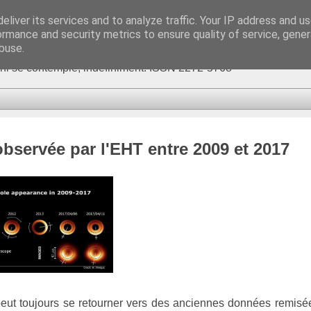
eliver its services and to analyze traffic. Your IP address and u
ormance and security metrics to ensure quality of service, gene
buse.
fini se contemple, indéfiniment. ISSN 2272-5768
bservée par l'EHT entre 2009 et 2017
peut toujours se retourner vers des anciennes données remis