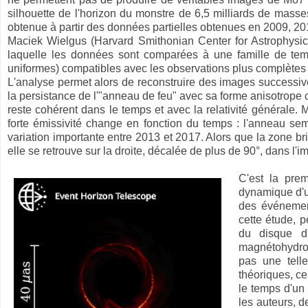
silhouette de l'horizon du monstre de 6,5 milliards de masses
obtenue à partir des données partielles obtenues en 2009, 20
Maciek Wielgus (Harvard Smithonian Center for Astrophysics)
laquelle les données sont comparées à une famille de te
uniformes) compatibles avec les observations plus complètes
L'analyse permet alors de reconstruire des images successive
la persistance de l'"anneau de feu" avec sa forme anisotrope c
reste cohérent dans le temps et avec la relativité générale. 
forte émissivité change en fonction du temps : l'anneau se
variation importante entre 2013 et 2017. Alors que la zone br
elle se retrouve sur la droite, décalée de plus de 90°, dans 
C'est la prem
dynamique d'un
des événement
cette étude, p
du disque d'
magnétohydrod
pas une telle
théoriques, ce
le temps d'un 
les auteurs, d