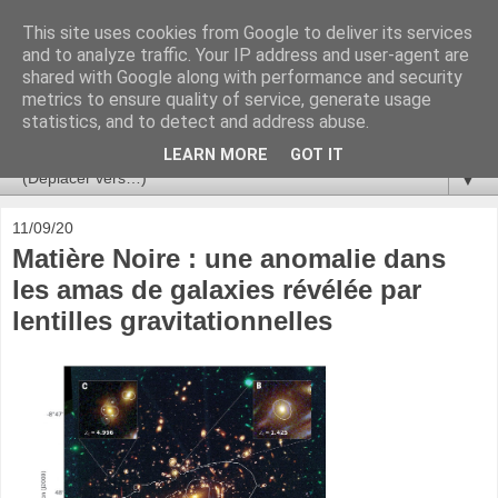
This site uses cookies from Google to deliver its services
Ça se passe là haut
and to analyze traffic. Your IP address and user-agent are
shared with Google along with performance and security
metrics to ensure quality of service, generate usage
Astronomie, Astrophysique, Astroparticules, Cosmologie.
statistics, and to detect and address abuse.
L'infini se contemple, indéfiniment. ISSN 2272-5768
LEARN MORE
GOT IT
▼
11/09/20
Matière Noire : une anomalie dans
les amas de galaxies révélée par
lentilles gravitationnelles