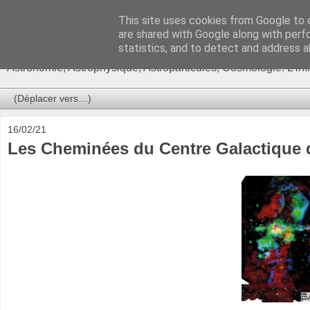
This site uses cookies from Google to d
Ça se passe là haut
are shared with Google along with perf
statistics, and to detect and address a
Astronomie, Astrophysique, Astroparticules, Cosmologie. L'in
16/02/21
Les Cheminées du Centre Galactique d