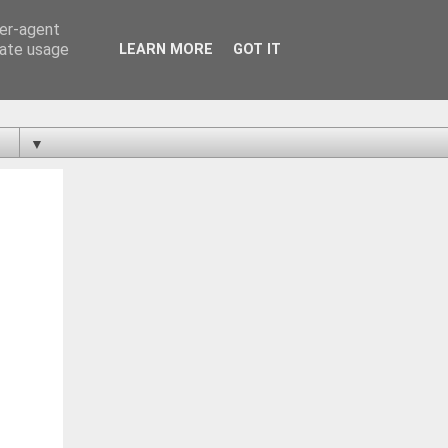
ser-agent
rate usage
LEARN MORE
GOT IT
▼