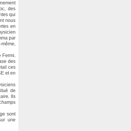
nnement
oc, des
ntes qui
ont nous
ertes en
hysicien
amma par
ui-même,
e Fermi.
base des
tail ces
SE et en
siciens
itué de
ire. Ils
 champs
uge sont
sur une