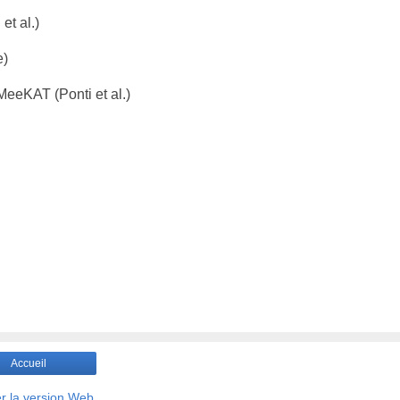
et al.)
e)
eeKAT (Ponti et al.)
Accueil
er la version Web