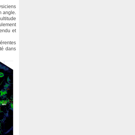
ysiciens
n angle.
ultitude
oulement
tendu et
férentes
ité dans