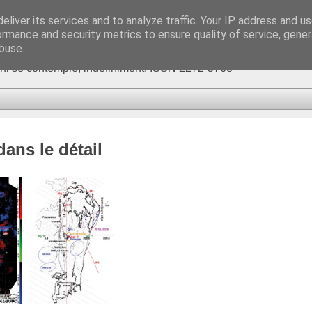
eliver its services and to analyze traffic. Your IP address and u
ormance and security metrics to ensure quality of service, gene
buse.
fini se contemple, indéfiniment. ISSN 2272-5768
ans le détail