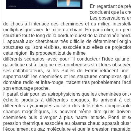
En regardant de près
concluent que la ch
Les observations en
de chocs à l'interface des cheminées et du milieu interstell
multiphasique avec le milieu ambiant. En particulier, on pe
structuré tout le long de la bordure ouest de la cheminée nord.
Il apparaît aux chercheurs très difficile de déterminer l'orig
structures qui sont visibles, associée aux effets de projecti
cette région. Ils proposent tout de même
différents scénarios, avec pour fil conducteur l'idée qu'une 
galactique est à l'origine des nombreuses structures observé
ses collaborateurs, si les Bulles de Fermi retracent une 
supermassif, les cheminées et les structures complexes qui
domaine radio et infra-rouge, tracent très probablement l'act
son entourage proche.
Il paraît clair pour les astrophysiciens que les cheminées ont
échelle produits à différentes époques. Ils arrivent à ce
différentes dynamiques au sein des différentes composant
champs magnétiques, ils peuvent même dire qu'ils doivent
cheminées puis diverger à plus haute latitude. Ponti et s
pression thermique associée au plasma chaud apparaît plus 
l'écoulement du gaz moléculaire et que la pression magnétiqu