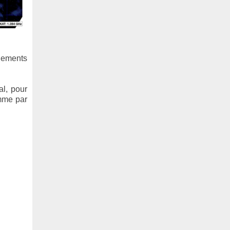
ulements
al, pour
omme par