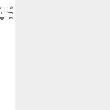
rou noir
 reliées
ngueurs