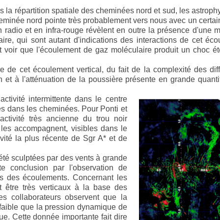
 la répartition spatiale des cheminées nord et sud, les astroph
eminée nord pointe très probablement vers nous avec un certai
 radio et en infra-rouge révèlent en outre la présence d'une m
aire, qui sont autant d'indications des interactions de cet éc
ut voir que l'écoulement de gaz moléculaire produit un choc é
ine de cet écoulement vertical, du fait de la complexité des dif
on et à l'atténuation de la poussière présente en grande quant
activité intermittente dans le centre
es dans les cheminées. Pour Ponti et
activité très ancienne du trou noir
 les accompagnent, visibles dans le
ivité la plus récente de Sgr A* et de
 été sculptées par des vents à grande
tte conclusion par l'observation de
es des écoulements. Concernant les
 être très verticaux à la base des
es collaborateurs observent que la
faible que la pression dynamique de
e. Cette donnée importante fait dire