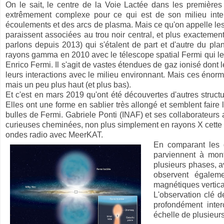
On le sait, le centre de la Voie Lactée dans les première
extrêmement complexe pour ce qui est de son milieu inters
écoulements et des arcs de plasma. Mais ce qu'on appelle les 
paraissent associées au trou noir central, et plus exactemen
parlons depuis 2013) qui s'étalent de part et d'autre du pla
rayons gamma en 2010 avec le télescope spatial Fermi qui leu
Enrico Fermi. Il s'agit de vastes étendues de gaz ionisé don
leurs interactions avec le milieu environnant. Mais ces énor
mais un peu plus haut (et plus bas).
Et c'est en mars 2019 qu'ont été découvertes d'autres struct
Elles ont une forme en sablier très allongé et semblent faire 
bulles de Fermi. Gabriele Ponti (INAF) et ses collaborateurs 
curieuses cheminées, non plus simplement en rayons X cette 
ondes radio avec MeerKAT.
En comparant les d
parviennent à mon
plusieurs phases, a
observent égalem
magnétiques vertica
L'observation clé d
profondément inter
échelle de plusieur