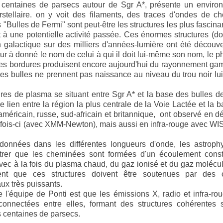
s centaines de parsecs autour de Sgr A*, présente un enviro
tellaire. on y voit des filaments, des traces d'ondes de ch
"Bulles de Fermi" sont peut-être les structures les plus fascina
t à une potentielle activité passée. Ces énormes structures (d
n galactique sur des milliers d'années-lumière ont été découv
r à donné le nom de celui à qui il doit lui-même son nom, le p
t les bordures produisent encore aujourd'hui du rayonnement g
mes bulles ne prennent pas naissance au niveau du trou noir l
ures de plasma se situant entre Sgr A* et la base des bulles d
le lien entre la région la plus centrale de la Voie Lactée et la 
américain, russe, sud-africain et britannique, ont observé en dé
fois-ci (avec XMM-Newton), mais aussi en infra-rouge avec WI
onnées dans les différentes longueurs d'onde, les astrophy
trer que les cheminées sont formées d'un écoulement const
vec à la fois du plasma chaud, du gaz ionisé et du gaz molécula
ent que ces structures doivent être soutenues par des
ux très puissants.
e l'équipe de Ponti est que les émissions X, radio et infra-ro
connectées entre elles, formant des structures cohérentes 
s centaines de parsecs.