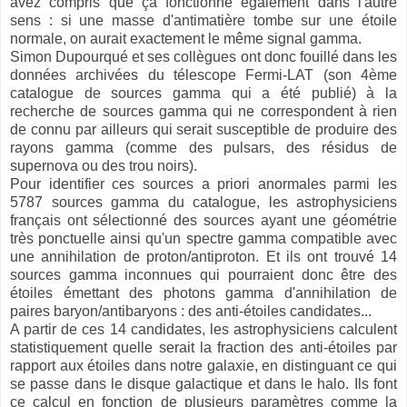
avez compris que ça fonctionne également dans l'autre
sens : si une masse d'antimatière tombe sur une étoile
normale, on aurait exactement le même signal gamma.
Simon Dupourqué et ses collègues ont donc fouillé dans les
données archivées du télescope Fermi-LAT (son 4ème
catalogue de sources gamma qui a été publié) à la
recherche de sources gamma qui ne correspondent à rien
de connu par ailleurs qui serait susceptible de produire des
rayons gamma (comme des pulsars, des résidus de
supernova ou des trou noirs).
Pour identifier ces sources a priori anormales parmi les
5787 sources gamma du catalogue, les astrophysiciens
français ont sélectionné des sources ayant une géométrie
très ponctuelle ainsi qu'un spectre gamma compatible avec
une annihilation de proton/antiproton. Et ils ont trouvé 14
sources gamma inconnues qui pourraient donc être des
étoiles émettant des photons gamma d'annihilation de
paires baryon/antibaryons : des anti-étoiles candidates...
A partir de ces 14 candidates, les astrophysiciens calculent
statistiquement quelle serait la fraction des anti-étoiles par
rapport aux étoiles dans notre galaxie, en distinguant ce qui
se passe dans le disque galactique et dans le halo. Ils font
ce calcul en fonction de plusieurs paramètres comme la