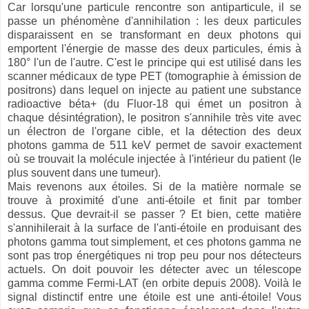
Car lorsqu'une particule rencontre son antiparticule, il se
passe un phénomène d'annihilation : les deux particules
disparaissent en se transformant en deux photons qui
emportent l'énergie de masse des deux particules, émis à
180° l'un de l'autre. C'est le principe qui est utilisé dans les
scanner médicaux de type PET (tomographie à émission de
positrons) dans lequel on injecte au patient une substance
radioactive béta+ (du Fluor-18 qui émet un positron à
chaque désintégration), le positron s'annihile très vite avec
un électron de l'organe cible, et la détection des deux
photons gamma de 511 keV permet de savoir exactement
où se trouvait la molécule injectée à l'intérieur du patient (le
plus souvent dans une tumeur).
Mais revenons aux étoiles. Si de la matière normale se
trouve à proximité d'une anti-étoile et finit par tomber
dessus. Que devrait-il se passer ? Et bien, cette matière
s'annihilerait à la surface de l'anti-étoile en produisant des
photons gamma tout simplement, et ces photons gamma ne
sont pas trop énergétiques ni trop peu pour nos détecteurs
actuels. On doit pouvoir les détecter avec un télescope
gamma comme Fermi-LAT (en orbite depuis 2008). Voilà le
signal distinctif entre une étoile est une anti-étoile! Vous