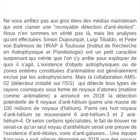
Ne vous arrêtez pas aux gros titres des médias mainstream
qui vont clamer une "incroyable détection d'anti-étoiles!".
Nous n'en sommes en vérité pas là, mais les analyses
qu'ont effectuées Simon Dupourqué, Luigi Tibaldo, et Peter
von Ballmoos de l'IRAP à Toulouse (Institut de Recherche
en Astrophysique et Planétologie) ont un petit caractère
surprenant qui mérite que l'on s'y arrête pour expliquer de
quoi il s'agit. L'existence d'objets astrophysiques ou de
zones entières constituées d'antimatière est généralement
exclue par les astrophysiciens. Mais la collaboration AMS-
02 (détecteur installé sur l'ISS) qui détecte tous types de
rayons cosmiques sous forme de noyaux d'atomes (matière
comme antimatière) a annoncé en 2018 la détection
potentielle de 8 noyaux d'anti-hélium (parmi une masse de
100 millions de noyaux d'hélium). Parmi ces huit noyaux
d'anti-hélium se trouveraient 6 anti-hélium-3 et 2 anti-
hélium-4. Or selon certains spécialistes, le fait de trouver ne
serait-ce qu'un seul noyau d'antihélium serait une preuve de
l'existence d'anti-étoiles, voire d'anti-galaxies... Une équipe
française a part ailleurs démontré en 2019 que des noyaux