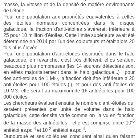
masse, la vitesse et de la densité de matière environnante
de l'étoile.
Pour une population aux propriétés équivalentes à celles
des étoiles normales concentrées dans le disque
galactique, la fraction d'anti-étoiles s'avérerait inférieure à
25 pour 10 million d'étoiles. Cette limite supérieure avait été
déterminée en 2014 par l'un des co-auteurs et était alors 20
fois plus élevée.
Pour une population d'anti-étoiles distribuée dans le halo
galactique, en revanche, c'est très différent, elles seraient
beaucoup plus nombreuses (les 14 sources détectées sont
en effets majoritairement dans le halo galactique...) : pour
des anti-étoiles de 1 M⊙, la fraction doit être inférieure à 20
anti-étoiles pour 100 étoiles (!), et pour des anti-étoiles de
10 M⊙, elle serait au maximum de 16 anti-étoiles pour 100
000 étoiles.
Les chercheurs évaluent ensuite le nombre d'anti-étoiles qui
seraient présentes par unité de volume dans le halo
galactique, cette densité varie comme on l'a vu en fonction
-5
de la masse des anti-étoiles : elle est comprise entre 10
-3
-2
-3
antiétoiles.pc
et 10
antiétoiles.pc
.
Dupourqué et ses collègues concluent ainsi qu'en faisant