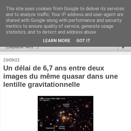
This site uses cookies from Google to deliver its services
Ça se passe là haut
and to analyze traffic. Your IP address and user-agent are
shared with Google along with performance and security
metrics to ensure quality of service, generate usage
Astronomie, Astrophysique, Astroparticules, Cosmologie.
statistics, and to detect and address abuse.
L'infini se contemple, indéfiniment. ISSN 2272-5768
LEARN MORE
GOT IT
▼
23/09/22
Un délai de 6,7 ans entre deux
images du même quasar dans une
lentille gravitationnelle