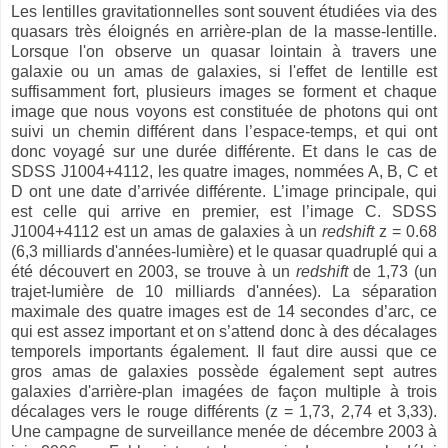
Les lentilles gravitationnelles sont souvent étudiées via des
quasars très éloignés en arrière-plan de la masse-lentille.
Lorsque l'on observe un quasar lointain à travers une
galaxie ou un amas de galaxies, si l'effet de lentille est
suffisamment fort, plusieurs images se forment et chaque
image que nous voyons est constituée de photons qui ont
suivi un chemin différent dans l’espace-temps, et qui ont
donc voyagé sur une durée différente. Et dans le cas de
SDSS J1004+4112, les quatre images, nommées A, B, C et
D ont une date d’arrivée différente. L’image principale, qui
est celle qui arrive en premier, est l’image C. SDSS
J1004+4112 est un amas de galaxies à un
redshift
z = 0.68
(6,3 milliards d'années-lumière) et le quasar quadruplé qui a
été découvert en 2003, se trouve à un
redshift
de 1,73 (un
trajet-lumière de 10 milliards d'années). La séparation
maximale des quatre images est de 14 secondes d’arc, ce
qui est assez important et on s’attend donc à des décalages
temporels importants également. Il faut dire aussi que ce
gros amas de galaxies possède également sept autres
galaxies d'arrière-plan imagées de façon multiple à trois
décalages vers le rouge différents (z = 1,73, 2,74 et 3,33).
Une campagne de surveillance menée de décembre 2003 à