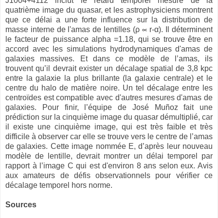
J1004+4112 inclut le retard temporel mesuré de la
quatrième image du quasar, et les astrophysiciens montrent
que ce délai a une forte influence sur la distribution de
masse interne de l'amas de lentilles (ρ ∝ r-α). Il déterminent
le facteur de puissance alpha =1.18, qui se trouve être en
accord avec les simulations hydrodynamiques d'amas de
galaxies massives. Et dans ce modèle de l’amas, ils
trouvent qu’il devrait exister un décalage spatial de 3,8 kpc
entre la galaxie la plus brillante (la galaxie centrale) et le
centre du halo de matière noire. Un tel décalage entre les
centroïdes est compatible avec d'autres mesures d'amas de
galaxies. Pour finir, l’équipe de José Muñoz fait une
prédiction sur la cinquième image du quasar démultiplié, car
il existe une cinquième image, qui est très faible et très
difficile à observer car elle se trouve vers le centre de l’amas
de galaxies. Cette image nommée E, d’après leur nouveau
modèle de lentille, devrait montrer un délai temporel par
rapport à l’image C qui est d'environ 8 ans selon eux. Avis
aux amateurs de défis observationnels pour vérifier ce
décalage temporel hors norme.
Sources