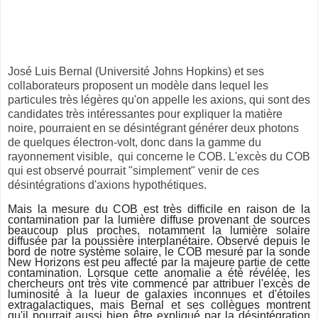
José Luis Bernal (Université Johns Hopkins) et ses
collaborateurs proposent un modèle dans lequel les
particules très légères qu'on appelle les axions, qui sont des
candidates très intéressantes pour expliquer la matière
noire, pourraient en se désintégrant générer deux photons
de quelques électron-volt, donc dans la gamme du
rayonnement visible, qui concerne le COB. L'excès du COB
qui est observé pourrait "simplement" venir de ces
désintégrations d'axions hypothétiques.
Mais la mesure du COB est très difficile en raison de la
contamination par la lumière diffuse provenant de sources
beaucoup plus proches, notamment la lumière solaire
diffusée par la poussière interplanétaire. Observé depuis le
bord de notre système solaire, le COB mesuré par la sonde
New Horizons est peu affecté par la majeure partie de cette
contamination. Lorsque cette anomalie a été révélée, les
chercheurs ont très vite commencé par attribuer l'excès de
luminosité à la lueur de galaxies inconnues et d'étoiles
extragalactiques, mais Bernal et ses collègues montrent
qu'il pourrait aussi bien être expliqué par la désintégration