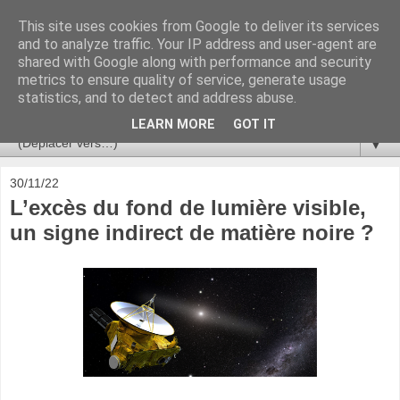
This site uses cookies from Google to deliver its services
Ça se passe là haut
and to analyze traffic. Your IP address and user-agent are
shared with Google along with performance and security
metrics to ensure quality of service, generate usage
Astronomie, Astrophysique, Astroparticules, Cosmologie.
statistics, and to detect and address abuse.
L'infini se contemple, indéfiniment. ISSN 2272-5768
LEARN MORE
GOT IT
▼
30/11/22
L’excès du fond de lumière visible,
un signe indirect de matière noire ?