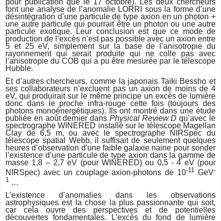
pour publication que le 17 octobre). Les deux chercheurs
font une analyse de l’anomalie LORRI sous la forme d’une
désintégration d’une particule de type axion en un photon +
une autre particule qui pourrait être un photon ou une autre
particule exotique. Leur conclusion est que ce mode de
production de l’excès n’est pas possible avec un axion entre
5 et 25 eV, simplement sur la base de l’anisotropie du
rayonnement qui serait produite qui ne colle pas avec
l’anisotropie du COB qui a pu être mesurée par le télescope
Hubble.
Et d’autres chercheurs, comme la japonais Taiki Bessho et
ses collaborateurs n’excluent pas un axion de moins de 4
eV, qui produirait sur le même principe un excès de lumière
donc dans le proche infra-rouge cette fois (toujours des
photons monoénergétiques). Ils ont montré dans une étude
publiée en août dernier dans
Physical Review D
qu’avec le
spectrographe WINERED installé sur le télescope Magellan
Clay de 6,5 m, ou avec le spectrographe NIRSpec du
télescope spatial Webb, il suffisait de seulement quelques
heures d’observation d'une faible galaxie naine pour sonder
l’existence d’une particule de type axion dans la gamme de
masse 1,8 – 2,7 eV (pour WINERED) ou 0,5 - 4 eV (pour
-11
-
NIRSpec) avec un couplage axion-photons de 10
GeV
1
…
L’existence d’anomalies dans les observations
astrophysiques est la chose la plus passionnante qui soit,
car cela ouvre des perspectives et de potentielles
découvertes fondamentales. L’excès du fond de lumière