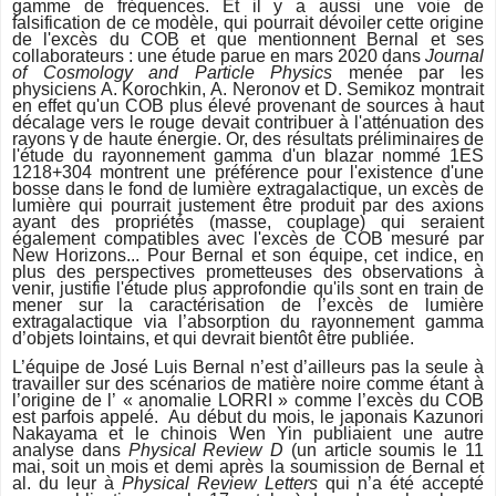
gamme de fréquences. Et il y a aussi une voie de
falsification de ce modèle, qui pourrait dévoiler cette origine
de l'excès du COB et que mentionnent Bernal et ses
collaborateurs : une étude parue en mars 2020 dans
Journal
of Cosmology and Particle
Physics
menée par les
physiciens A. Korochkin, A. Neronov et D. Semikoz montrait
en effet qu'un COB plus élevé provenant de sources à haut
décalage vers le rouge devait contribuer à l'atténuation des
rayons γ de haute énergie. Or, des résultats préliminaires de
l'étude du rayonnement gamma d'un blazar nommé 1ES
1218+304 montrent une préférence pour l'existence d'une
bosse dans le fond de lumière extragalactique, un excès de
lumière qui pourrait justement être produit par des axions
ayant des propriétés (masse, couplage) qui seraient
également compatibles avec l'excès de COB mesuré par
New Horizons... Pour Bernal et son équipe, cet indice, en
plus des perspectives prometteuses des observations à
venir, justifie l'étude plus approfondie qu'ils sont en train de
mener sur la caractérisation de l’excès de lumière
extragalactique via l’absorption du rayonnement gamma
d’objets lointains, et qui devrait bientôt être publiée.
L’équipe de José Luis Bernal n’est d’ailleurs pas la seule à
travailler sur des scénarios de matière noire comme étant à
l’origine de l’ « anomalie LORRI » comme l’excès du COB
est parfois appelé. Au début du mois, le japonais Kazunori
Nakayama et le chinois Wen Yin publiaient une autre
analyse dans
Physical Review D
(un article soumis le 11
mai, soit un mois et demi après la soumission de Bernal et
al. du leur à
Physical Review Letters
qui n’a été accepté