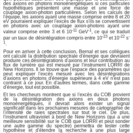
des axions en photons monoénergétiques si ces particules
hypothétiques présentent une masse et une force de
couplage axion-photon particulières. Selon les calculs de
l'équipe, les axions ayant une masse comprise entre 8 et 20
eV pourraient expliquer l'excès de flux s'ils se convertissent
en photons avec un couplage axion-photons ayant une
-11
-1
valeur comprise entre 3 et 6 10
GeV
, ce qui se traduit
-23
-22
-
par un taux de désintégration compris entre 10
et 10
s
1
.
Pour en arriver à cette conclusion, Bernal et ses collègues
ont calculé la distribution spectrale d'énergie que devraient
produire ces désintégrations d'axions et leur contribution au
flux de lumière qui est mesuré par l'instrument LORRI de
New Horizons. Il se trouve que l'espace des paramètres qui
peut expliquer l'excès mesuré avec les désintégrations
d'axions en photons d'énergie supérieure à 4 eV n'est pas
contraint à ce jour. En d'autres termes, dans cette gamme
d'énergie, tout est possible.
Et les chercheurs montrent que si l'excès du COB provient
de la désintégration des axions en deux photons
monoénergétiques, il devrait alors exister un signal
significatif dans les prochaines mesures de cartographie de
l'intensité de raies spectrales sur tout le ciel. De plus,
l'instrument ultraviolet à bord de New Horizons (qui a une
meilleure sensibilité sur le COB que LORRI et peut sonder
une autre gamme du spectre) permettra de tester cette
hypothèse et d'étendre la recherche à une plus large