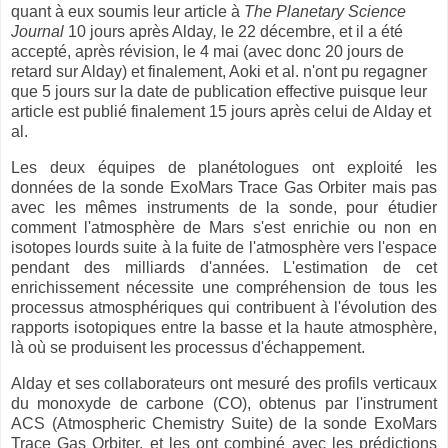
quant à eux soumis leur article à
The Planetary Science
Journal
10 jours après Alday
,
le 22 décembre, et il a été
accepté, après révision, le 4 mai (avec donc 20 jours de
retard sur Alday) et finalement, Aoki et al. n'ont pu regagner
que 5 jours sur la date de publication effective puisque leur
article est publié finalement 15 jours après celui de Alday et
al.
Les deux équipes de planétologues ont exploité les
données de la sonde ExoMars Trace Gas Orbiter mais pas
avec les mêmes instruments de la sonde, pour étudier
comment l'atmosphère de Mars s'est enrichie ou non en
isotopes lourds suite à la fuite de l'atmosphère vers l'espace
pendant des milliards d'années. L'estimation de cet
enrichissement nécessite une compréhension de tous les
processus atmosphériques qui contribuent à l'évolution des
rapports isotopiques entre la basse et la haute atmosphère,
là où se produisent les processus d'échappement.
Alday et ses collaborateurs ont mesuré des profils verticaux
du monoxyde de carbone (CO), obtenus par l'instrument
ACS (Atmospheric Chemistry Suite) de la sonde ExoMars
Trace Gas Orbiter, et les ont combiné avec les prédictions