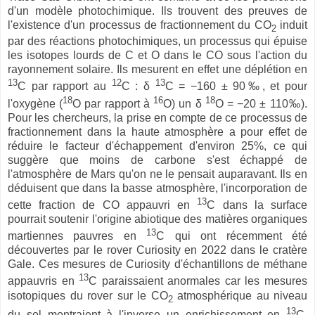
d'un modèle photochimique. Ils trouvent des preuves de
l'existence d'un processus de fractionnement du CO
induit
2
par des réactions photochimiques, un processus qui épuise
les isotopes lourds de C et O dans le CO sous l'action du
rayonnement solaire. Ils mesurent en effet une déplétion en
13
12
13
C par rapport au
C : δ
C = −160 ± 90‰, et pour
18
16
18
l'oxygène (
O par rapport à
O) un δ
O = −20 ± 110‰).
Pour les chercheurs, la prise en compte de ce processus de
fractionnement dans la haute atmosphère a pour effet de
réduire le facteur d'échappement d'environ 25%, ce qui
suggère que moins de carbone s'est échappé de
l'atmosphère de Mars qu'on ne le pensait auparavant. Ils en
déduisent que dans la basse atmosphère, l'incorporation de
13
cette fraction de CO appauvri en
C dans la surface
pourrait soutenir l'origine abiotique des matières organiques
13
martiennes pauvres en
C qui ont récemment été
découvertes par le rover Curiosity en 2022 dans le cratère
Gale. Ces mesures de Curiosity d'échantillons de méthane
13
appauvris en
C paraissaient anormales car les mesures
isotopiques du rover sur le CO
atmosphérique au niveau
2
13
du sol montraient à l'inverse un enrichissement en
C,