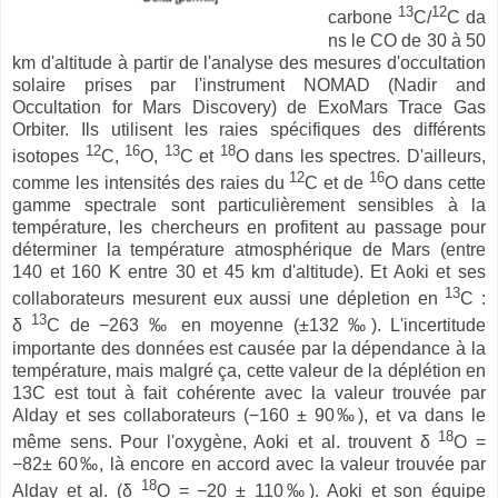
13
12
carbone
C/
C da
ns le CO de 30 à 50
km d'altitude à partir de l'analyse des mesures d'occultation
solaire prises par l'instrument NOMAD (Nadir and
Occultation for Mars Discovery) de ExoMars Trace Gas
Orbiter. Ils utilisent les raies spécifiques des différents
12
16
13
18
isotopes
C,
O,
C et
O dans les spectres. D'ailleurs,
12
16
comme les intensités des raies du
C et de
O dans cette
gamme spectrale sont particulièrement sensibles à la
température, les chercheurs en profitent au passage pour
déterminer la température atmosphérique de Mars (entre
140 et 160 K entre 30 et 45 km d'altitude). Et Aoki et ses
13
collaborateurs mesurent eux aussi une dépletion en
C :
13
δ
C de −263 ‰ en moyenne (±132 ‰). L'incertitude
importante des données est causée par la dépendance à la
température, mais malgré ça, cette valeur de la déplétion en
13C est tout à fait cohérente avec la valeur trouvée par
Alday et ses collaborateurs (−160 ± 90‰), et va dans le
18
même sens. Pour l'oxygène, Aoki et al. trouvent δ
O =
−82± 60‰, là encore en accord avec la valeur trouvée par
18
Alday et al. (δ
O = −20 ± 110‰). Aoki et son équipe