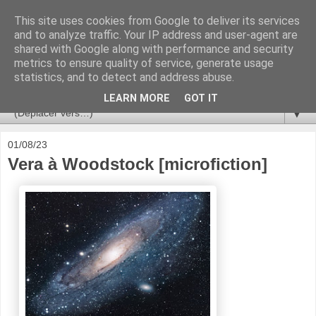
This site uses cookies from Google to deliver its services
Ça se passe là haut
and to analyze traffic. Your IP address and user-agent are
shared with Google along with performance and security
metrics to ensure quality of service, generate usage
Astronomie, Astrophysique, Astroparticules, Cosmologie.
statistics, and to detect and address abuse.
L'infini se contemple, indéfiniment. ISSN 2272-5768
LEARN MORE
GOT IT
▼
01/08/23
Vera à Woodstock [microfiction]