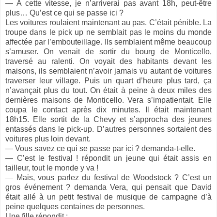
— A cette vitesse, je n’arriverai pas avant 18h, peut-être
plus… Qu’est ce qui se passe ici ?
Les voitures roulaient maintenant au pas. C’était pénible. La
troupe dans le pick up ne semblait pas le moins du monde
affectée par l’embouteillage. Ils semblaient même beaucoup
s’amuser. On venait de sortir du bourg de Monticello,
traversé au ralenti. On voyait des habitants devant les
maisons, ils semblaient n’avoir jamais vu autant de voitures
traverser leur village. Puis un quart d’heure plus tard, ça
n’avançait plus du tout. On était à peine à deux miles des
dernières maisons de Monticello. Vera s’impatientait. Elle
coupa le contact après dix minutes. Il était maintenant
18h15. Elle sortit de la Chevy et s’approcha des jeunes
entassés dans le pick-up. D’autres personnes sortaient des
voitures plus loin devant.
— Vous savez ce qui se passe par ici ? demanda-t-elle.
— C’est le festival ! répondit un jeune qui était assis en
tailleur, tout le monde y va !
— Mais, vous parlez du festival de Woodstock ? C’est un
gros événement ? demanda Vera, qui pensait que David
était allé à un petit festival de musique de campagne d’à
peine quelques centaines de personnes.
Une fille répondit :