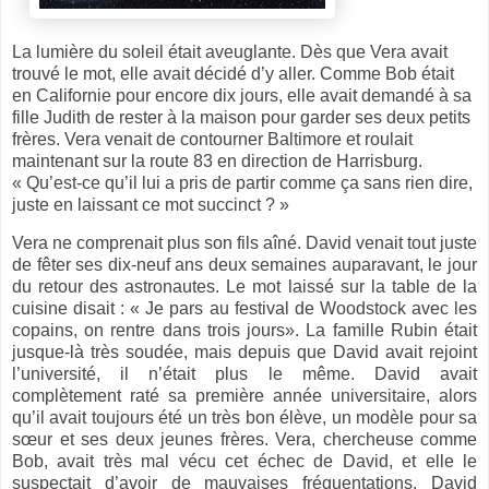
La lumière du soleil était aveuglante. Dès que Vera avait
trouvé le mot, elle avait décidé d’y aller. Comme Bob était
en Californie pour encore dix jours, elle avait demandé à sa
fille Judith de rester à la maison pour garder ses deux petits
frères. Vera venait de contourner Baltimore et roulait
maintenant sur la route 83 en direction de Harrisburg.
« Qu’est-ce qu’il lui a pris de partir comme ça sans rien dire,
juste en laissant ce mot succinct ? »
Vera ne comprenait plus son fils aîné. David venait tout juste
de fêter ses dix-neuf ans deux semaines auparavant, le jour
du retour des astronautes. Le mot laissé sur la table de la
cuisine disait : « Je pars au festival de Woodstock avec les
copains, on rentre dans trois jours». La famille Rubin était
jusque-là très soudée, mais depuis que David avait rejoint
l’université, il n’était plus le même. David avait
complètement raté sa première année universitaire, alors
qu’il avait toujours été un très bon élève, un modèle pour sa
sœur et ses deux jeunes frères. Vera, chercheuse comme
Bob, avait très mal vécu cet échec de David, et elle le
suspectait d’avoir de mauvaises fréquentations. David