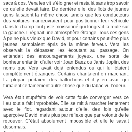
sacs à dos. Vera les vit s’éloigner et resta là sans trop savoir
ce qu’elle devait faire. De derrière elle, des flots de jeunes
gens faisaient la même chose tandis que les conducteurs
des voitures manœuvraient pour positionner leur véhicule
dans le champ tout juste moissonné qui longeait la route sur
la gauche. Il régnait une atmosphère étrange. Tous ces gens
à peine plus vieux que David, et pour certains peut-être plus
jeunes, semblaient épris de la même ferveur. Vera les
observait la dépasser, les écoutant au passage. On
entendait des encouragements joyeux, une sorte de
bonheur enfantin d’aller voir Joan Baez ou Janis Joplin, des
noms que Vera avait déjà entendus ou qui lui étaient
complètement étrangers. Certains chantaient en marchant.
La plupart portaient des balluchons et il y en avait qui
fumaient certainement autre chose que du tabac vu l’odeur.
Vera était stupéfaite de voir cette foule converger vers ce
lieu tout à fait improbable. Elle se mit à marcher lentement
avec le flot, regardant autour d’elle, des fois qu’elle
aperçoive David, mais plus par réflexe que par volonté de le
retrouver. C’était absolument impossible et elle le savait
désormais.