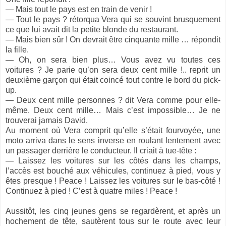
— Mais tout le pays est en train de venir !
— Tout le pays ? rétorqua Vera qui se souvint brusquement
ce que lui avait dit la petite blonde du restaurant.
— Mais bien sûr ! On devrait être cinquante mille … répondit
la fille.
— Oh, on sera bien plus… Vous avez vu toutes ces
voitures ? Je parie qu’on sera deux cent mille !.. reprit un
deuxième garçon qui était coincé tout contre le bord du pick-
up.
— Deux cent mille personnes ? dit Vera comme pour elle-
même. Deux cent mille… Mais c’est impossible… Je ne
trouverai jamais David.
Au moment où Vera comprit qu’elle s’était fourvoyée, une
moto arriva dans le sens inverse en roulant lentement avec
un passager derrière le conducteur. Il criait à tue-tête :
— Laissez les voitures sur les côtés dans les champs,
l’accès est bouché aux véhicules, continuez à pied, vous y
êtes presque ! Peace ! Laissez les voitures sur le bas-côté !
Continuez à pied ! C’est à quatre miles ! Peace !
Aussitôt, les cinq jeunes gens se regardèrent, et après un
hochement de tête, sautèrent tous sur le route avec leur