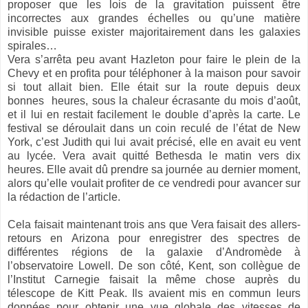
proposer que les lois de la gravitation puissent être
incorrectes aux grandes échelles ou qu’une matière
invisible puisse exister majoritairement dans les galaxies
spirales…
Vera s’arrêta peu avant Hazleton pour faire le plein de la
Chevy et en profita pour téléphoner à la maison pour savoir
si tout allait bien. Elle était sur la route depuis deux
bonnes heures, sous la chaleur écrasante du mois d’août,
et il lui en restait facilement le double d’après la carte. Le
festival se déroulait dans un coin reculé de l’état de New
York, c’est Judith qui lui avait précisé, elle en avait eu vent
au lycée. Vera avait quitté Bethesda le matin vers dix
heures. Elle avait dû prendre sa journée au dernier moment,
alors qu’elle voulait profiter de ce vendredi pour avancer sur
la rédaction de l’article.
Cela faisait maintenant trois ans que Vera faisait des allers-
retours en Arizona pour enregistrer des spectres de
différentes régions de la galaxie d’Andromède à
l’observatoire Lowell. De son côté, Kent, son collègue de
l’Institut Carnegie faisait la même chose auprès du
télescope de Kitt Peak. Ils avaient mis en commun leurs
données pour obtenir une vue globale des vitesses de