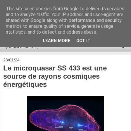
This site uses cookies from Google to deliver its services
Ça se passe là haut
and to analyze traffic. Your IP address and user-agent are
shared with Google along with performance and security
metrics to ensure quality of service, generate usage
Astronomie, Astrophysique, Astroparticules, Cosmologie.
statistics, and to detect and address abuse.
L'infini se contemple, indéfiniment. ISSN 2272-5768
LEARN MORE
GOT IT
▼
28/01/24
Le microquasar SS 433 est une
source de rayons cosmiques
énergétiques