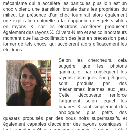
mécanisme qui a accéléré les particules plus loin est un
choc violent, une transition brutale dans les propriétés du
milieu. La présence d’un choc fournirait alors également
une explication naturelle à la réapparition des jets visibles
en rayons X, car les électrons accélérés produisent
également des rayons X. Olivera-Nieto et ses collaborateurs
montrent que l'auto-collimation des jets en précession peut
former de tels chocs, qui accélèrent alors efficacement les
électrons.
Selon les chercheurs, cela
suggère que les photons
gamma, et par conséquent les
rayons cosmiques énergétiques,
sont produits par des
mécanismes internes aux jets.
Cette découverte renforce
l'argument selon lequel les
binaires X sont simplement des
analogues plus petits des
quasars propulsés par des trous noirs supermassifs, et
également capables d'accélérer des rayons cosmiques. Il
faut rappeler qu'il y a quelques années à peine, il était