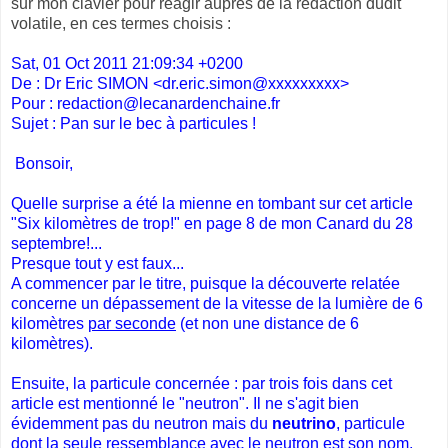
sur mon clavier pour réagir auprès de la rédaction dudit
volatile, en ces termes choisis :
Sat, 01 Oct 2011 21:09:34 +0200
De : Dr Eric SIMON <dr.eric.simon@xxxxxxxxx>
Pour : redaction@lecanardenchaine.fr
Sujet : Pan sur le bec à particules !
Bonsoir,
Quelle surprise a été la mienne en tombant sur cet article
"Six kilomètres de trop!" en page 8 de mon Canard du 28
septembre!...
Presque tout y est faux...
A commencer par le titre, puisque la découverte relatée
concerne un dépassement de la vitesse de la lumière de 6
kilomètres
par seconde
(et non une distance de 6
kilomètres).
Ensuite, la particule concernée : par trois fois dans cet
article est mentionné le "neutron". Il ne s'agit bien
évidemment pas du neutron mais du
neutrino
, particule
dont la seule ressemblance avec le neutron est son nom,