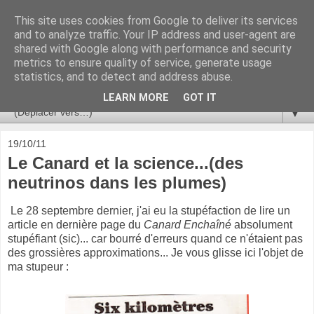
This site uses cookies from Google to deliver its services
Ça se passe là haut
and to analyze traffic. Your IP address and user-agent are
shared with Google along with performance and security
metrics to ensure quality of service, generate usage
Astronomie, Astrophysique, Astroparticules, Cosmologie.
statistics, and to detect and address abuse.
L'infini se contemple, indéfiniment. ISSN 2272-5768
LEARN MORE
GOT IT
▼
19/10/11
Le Canard et la science...(des
neutrinos dans les plumes)
Le 28 septembre dernier, j'ai eu la stupéfaction de lire un
article en dernière page du
Canard Enchaîné
absolument
stupéfiant (sic)... car bourré d'erreurs quand ce n'étaient pas
des grossières approximations... Je vous glisse ici l'objet de
ma stupeur :