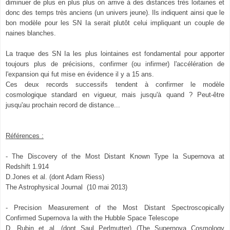
diminuer de plus en plus plus on arrive à des distances très loitaines et
donc des temps très anciens (un univers jeune). Ils indiquent ainsi que le
bon modèle pour les SN Ia serait plutôt celui impliquant un couple de
naines blanches.
La traque des SN I
a les plus lointaines est fondamental pour apporter
toujours plus de précisions, confirmer (ou infirmer) l'accélération de
l'expansion qui fut mise en évidence il y a 15 ans.
Ces deux records successifs tendent à confirmer le modèle
cosmologique stand
ard en vigueur, mais jusqu'à quand ? Peut-être
jusqu'au pr
ochain record de distance...
Références :
- T
h
e Discovery of the Most Distant Known Type Ia Supernova at
Redshift 1.914
D.Jones et al. (dont Adam Riess)
The Astrophysical Journal (10 mai 2013)
- Precision Measurement of the Most Distant Spectroscopically
Confirmed Supernova Ia with the Hubble Space Telescope
D. Rubin et al. (dont Saul Perlmutter) (The Supernova Cosmology