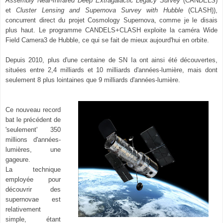
Assembly Near-Infrared Deep
Extragalactic Legacy Survey
(CANDELS)
et
Cluster Lensing and Supernova Survey with Hubble
(CLASH)),
concurrent direct
du projet Cosmology Supernova, comme je le disais
plus haut. Le programme CANDELS+CLASH exploite la caméra Wide
Field Camera3 de Hubble, ce qui se fait
de mieux aujourd'hui en orbite.
Depuis 2010, plus d'une centaine de SN Ia ont ainsi été découvertes,
situées entre 2,4 milliards et 10 milliards d'années-lumière, mais dont
seulement 8 plus
lointaines que 9 milliards d'années
-lumiè
re.
Ce nouveau record
bat le précédent de
'seulement' 350
millions d'années-
lumières, une
gageure.
La technique
employée pour
découvrir des
supernovae est
relativement
simple, étant