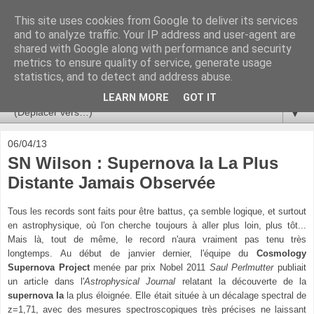
This site uses cookies from Google to deliver its services
Ça se passe là haut
and to analyze traffic. Your IP address and user-agent are
shared with Google along with performance and security
metrics to ensure quality of service, generate usage
Astronomie, Astrophysique, Astroparticules, Cosmologie.
statistics, and to detect and address abuse.
L'infini se contemple, indéfiniment. ISSN 2272-5768
LEARN MORE
GOT IT
▼
06/04/13
SN Wilson : Supernova Ia La Plus
Distante Jamais Observée
Tous les records sont faits pour être battus, ça semble logique, et surtout
en astrophysique, où l'on cherche toujours à
aller plus loin, plus tôt...
Mais là, tout de même, le record n'aura vraiment pas tenu très
longtemps. Au début de janvier
dernier, l'équipe du
Cosmology
Supernova Project
menée par prix Nobel 2011
Saul Perlmutter
publiait
un article dans
l'
Astrophysical Journal
relatant la découverte de la
supernova Ia
la plus éloignée. Elle était située à un décalage spectral
de
z=1,71, avec des mesures spectroscopiques très précises ne laissant