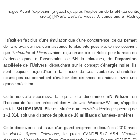
Images Avant l'explosion (à gauche), après l'explosion de la SN (au centre)
droite) [NASA, ESA, A. Riess, D. Jones and S. Rodney
Il s'agit en fait plus d'une émulation que d'une concurrence, ce qui permet
de faire
avancer nos connaissance le plus vite possible.
On se souvient
que
Perlmutter
et
Riess
avaient reçu ensemble le Nobel pour la mise en
évidence grâce à l'observation de SN Ia lointaines, de l'
expansion
accélérée de l'Univers
, débouchant sur le concept d'
énergie noire
. Ils
sont toujours aujourd'hui à la traque de ces véritables
chandelles
cosmiques qui permettent d'évaluer des distances cosmiques avec une
grande précision.
Cette nouvelle supernova Ia, qui a été dénommée
SN Wilson
, en
l'honneur de l'ancien président des Etats-Unis Woodrow Wilson, s'appelle
en fait
SN UDS10Wil
.
Elle est située à un
redshift
(décalage spectral) de
z=1,914
, soit une distance de
plus de 10 milliards d'années-lumières
!
Cette découverte est issue d'un grand programme débuté en 2010 avec
le
Hubble Space Telescope
, le projet CANDELS+CLASH (
Cosmic