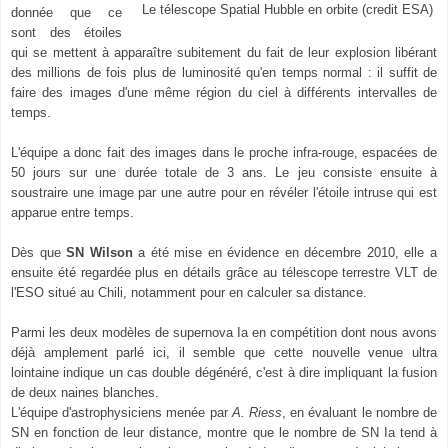
Le télescope Spatial Hubble en orbite (credit ESA)
donnée que ce
sont des étoiles
qui se mettent à apparaître subitement
du fait de leur explosion libérant
des millions de fois plus de luminosité qu'en temps normal : il suffit de
faire des images d'une même région du ciel
à différents intervalles de
temps.
L'équipe a donc fait des images dans le proche infra-rouge, espacées de
50 jours sur une durée totale de 3 ans. Le jeu consiste ensuite à
soustraire une image
par une autre pour en révéler l'étoile intruse
qui est
apparue entre temps.
Dès que
SN Wilson
a été mise en évidence en décembre 2010, elle a
ensuite été regardée plus en détails grâce au télescope terrestre VLT de
l'ESO situé au Chili,
notamment pour en calculer sa distance.
Parmi les deux modèles de supernova Ia en compétition dont nous avons
déjà amplement parlé ici, il semble que cette nouvelle venue ultra
lointaine indique un cas double dégénéré, c'est à dire impliquant la fusion
de deux naines blanches.
L'équipe d'astrophysiciens menée par
A. Riess
, en évaluant le nombre de
S
N en fonction de leur distance,
montre que le nombre de SN Ia
tend à