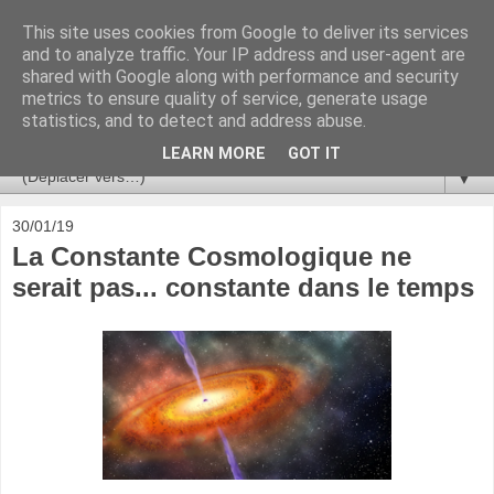
This site uses cookies from Google to deliver its services
Ça se passe là haut
and to analyze traffic. Your IP address and user-agent are
shared with Google along with performance and security
metrics to ensure quality of service, generate usage
Astronomie, Astrophysique, Astroparticules, Cosmologie.
statistics, and to detect and address abuse.
L'infini se contemple, indéfiniment. ISSN 2272-5768
LEARN MORE
GOT IT
▼
30/01/19
La Constante Cosmologique ne
serait pas... constante dans le temps