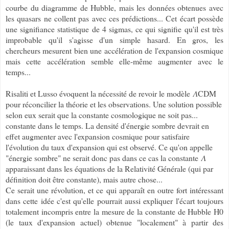
courbe du diagramme de Hubble, mais les données obtenues avec
les quasars ne collent pas avec ces prédictions... Cet écart possède
une signifiance statistique de 4 sigmas, ce qui signifie qu'il est très
improbable qu'il s'agisse d'un simple hasard. En gros, les
chercheurs mesurent bien une accélération de l'expansion cosmique
mais cette accélération semble elle-même augmenter avec le
temps...
Risaliti et Lusso évoquent la nécessité de revoir le modèle
𝛬
CDM
pour réconcilier la théorie et les observations. Une solution possible
selon eux serait que la constante cosmologique ne soit pas...
constante dans le temps. La densité d'énergie sombre devrait en
effet augmenter avec l'expansion cosmique pour satisfaire
l'évolution du taux d'expansion qui est observé. Ce qu'on appelle
"énergie sombre" ne serait donc pas dans ce cas la constante
𝛬
apparaissant dans les équations de la Relativité Générale (qui par
définition doit être constante), mais autre chose...
Ce serait une révolution, et ce qui apparaît en outre fort intéressant
dans cette idée c'est qu'elle pourrait aussi expliquer l'écart toujours
totalement incompris entre la mesure de la constante de Hubble H0
(le taux d'expansion actuel) obtenue "localement" à partir des