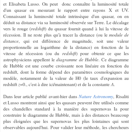
et
Elisabeta Lusso. On peut donc connaître la luminosité totale
d'un quasar en mesurant le rapport entre rayons X et UV.
Connaissant la luminosité totale intrinsèque d'un quasar, on en
déduit sa distance via sa luminosité observée sur Terre. Le décalage
vers le rouge (
redshift
) du quasar fournit quand à lui la vitesse de
récession. Il ne reste plus qu'à tracer la distance (ou le
module de
distance
, qui est différence de magnitude, soit une valeur
proportionnelle au logarithme de la distance) en fonction de la
vitesse de récession (ou du
redshift
) pour obtenir ce que les
astrophysiciens appellent le
diagramme de Hubble
. Ce diagramme
de Hubble est une courbe croissante non linéaire en fonction du
redshift, dont la forme dépend des paramètres cosmologiques du
modèle, notamment de la valeur de H0 (le taux d'expansion au
redshift
z
=0., c'est à dire ici/maintenant) et de la constante 𝛬.
Dans leur article publié avant-hier dans
Nature Astronomy
, Risaliti
et Lusso montrent ainsi que les quasars peuvent être utilisés comme
des chandelles standard à la manière des supernovas Ia pour
construire le diagramme de Hubble, mais à des distances beaucoup
plus éloignées que les supernovas les plus lointaines qui sont
observables aujourd'hui. Pour valider leur méthode, les chercheurs