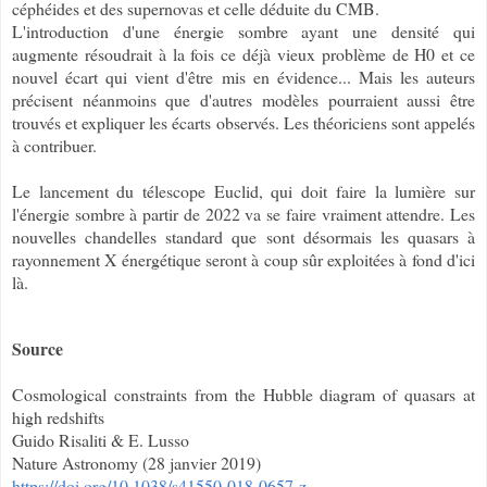
céphéides et des supernovas et celle déduite du CMB.
L'introduction d'une énergie sombre ayant une densité qui
augmente résoudrait à la fois ce déjà vieux problème de H0 et ce
nouvel écart qui vient d'être mis en évidence... Mais les auteurs
précisent néanmoins que d'autres modèles pourraient aussi être
trouvés et expliquer les écarts observés. Les théoriciens sont appelés
à contribuer.
Le lancement du télescope Euclid, qui doit faire la lumière sur
l'énergie sombre à partir de 2022 va se faire vraiment attendre. Les
nouvelles chandelles standard que sont désormais les quasars à
rayonnement X énergétique seront à coup sûr exploitées à fond d'ici
là.
Source
Cosmological constraints from the Hubble diagram of quasars at
high redshifts
Guido Risaliti & E. Lusso
Nature Astronomy (28 janvier 2019)
https://doi.org/10.1038/s41550-018-0657-z