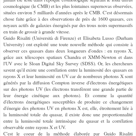
cosmologique (le CMB) et les plus lointaines supernovas observées,
situées environ 5 milliards d'années après le CMB. C'est désormais
chose faite grâce à des observations de près de 1600 quasars, ces
noyaux actifs de galaxies énergisés par des trous noirs supermassifs
en train de grossir à grande vitesse.
Guido Risaliti (
Università di Firenze
) et
Elisabeta Lusso (Durham
University) ont exploité une toute nouvelle méthode qui consiste à
observer ces quasars dans deux longueurs d'ondes : en rayons X,
grâce aux télescopes spatiaux Chandra et XMM-Newton et dans
l'
UV avec le Sloan Digital Sky Survey (SDSS). Or, les chercheurs
savent qu'il existe une corrélation entre la luminosité des quasars en
rayons X et leur luminosité en UV car de nombreux photons X sont
générés par la diffusion Compton inverse d'électrons énergétiques
sur
des photons UV (les électrons transfèrent une grande partie de
leur énergie cinétique aux photons). Et comme la quantité
d'électrons énergétiques susceptibles de produire ce changement
d'énergie des photons UV en photons X est, elle, étroitement liée à
la luminosité totale du quasar, il existe donc une proportionnalité
entre la luminosité totale intrinsèque du quasar et la corrélation
observable entre rayons X et UV.
C'est le coeur de la méthode élaborée par
Guido Risaliti