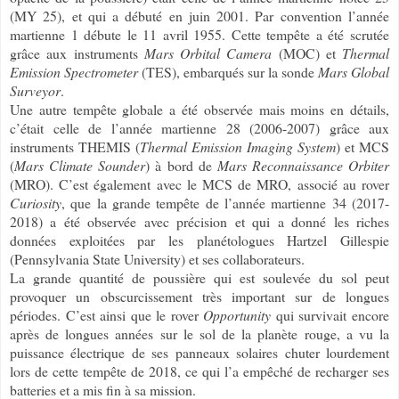
(MY 25), et qui a débuté en juin 2001. Par convention l’année
martienne 1 débute le 11 avril 1955. Cette tempête a été scrutée
grâce aux instruments
Mars Orbital Camera
(MOC) et
Thermal
Emission Spectrometer
(TES), embarqués sur la sonde
Mars Global
Surveyor
.
Une autre tempête globale a été observée mais moins en détails,
c’était celle de l’année martienne 28 (2006-2007) grâce aux
instruments THEMIS (
Thermal Emission Imaging System
) et MCS
(
Mars Climate Sounder
) à bord de
Mars Reconnaissance Orbiter
(MRO). C’est également avec le MCS de MRO, associé au rover
Curiosity
, que la grande tempête de l’année martienne 34 (2017-
2018) a été observée avec précision et qui a donné les riches
données exploitées par les planétologues Hartzel Gillespie
(Pennsylvania State University) et ses collaborateurs.
La grande quantité de poussière qui est soulevée du sol peut
provoquer un obscurcissement très important sur de longues
périodes. C’est ainsi que le rover
Opportunity
qui survivait encore
après de longues années sur le sol de la planète rouge, a vu la
puissance électrique de ses panneaux solaires chuter lourdement
lors de cette tempête de 2018, ce qui l’a empêché de recharger ses
batteries et a mis fin à sa mission.