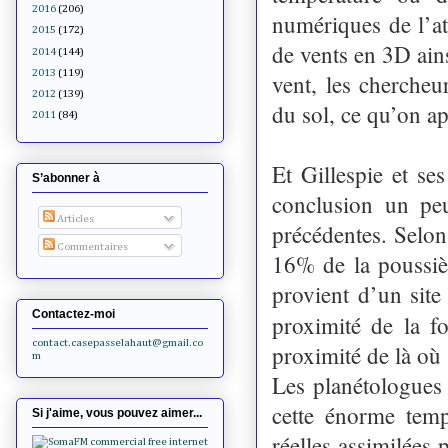
2016
(206)
numériques de l’a
2015
(172)
de vents en 3D ains
2014
(144)
2013
(119)
vent, les chercheu
2012
(139)
du sol, ce qu’on ap
2011
(84)
Et Gillespie et se
S’abonner à
conclusion un peu
Articles
précédentes. Selon
Commentaires
16% de la poussièr
provient d’un site
Contactez-moi
proximité de la 
contact.casepasselahaut@gmail.co
proximité de là où 
m
Les planétologues
cette énorme temp
Si j'aime, vous pouvez aimer...
réelles assimilées