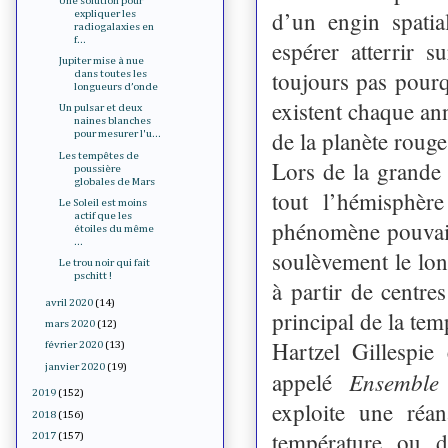
Une solution pour
d’un engin spatia
expliquer les
radiogalaxies en
f...
espérer atterrir 
Jupiter mise à nue
toujours pas pourq
dans toutes les
longueurs d’onde
existent chaque an
Un pulsar et deux
naines blanches
de la planète rouge
pour mesurer l'u...
Les tempêtes de
Lors de la grande 
poussière
globales de Mars
tout l’hémisphèr
Le Soleil est moins
actif que les
phénomène pouvait 
étoiles du même
...
soulèvement le lon
Le trou noir qui fait
pschitt !
à partir de centre
avril 2020
(14)
principal de la tem
mars 2020
(12)
Hartzel Gillespie
février 2020
(13)
janvier 2020
(19)
Ensemble
appelé
2019
(152)
exploite une réa
2018
(156)
température ou d
2017
(157)