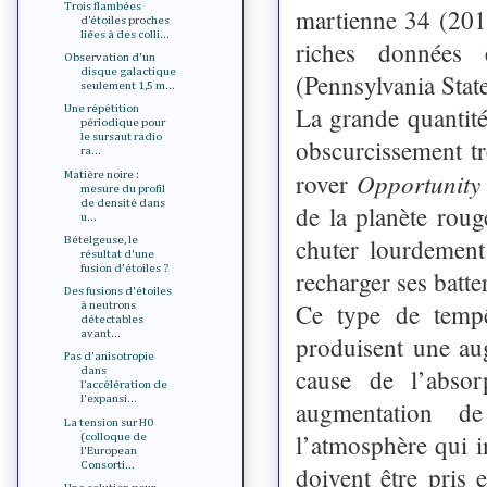
Trois flambées
martienne 34 (2017
d’étoiles proches
liées à des colli...
riches données e
Observation d'un
disque galactique
(Pennsylvania State
seulement 1,5 m...
La grande quantité
Une répétition
périodique pour
le sursaut radio
obscurcissement tr
ra...
Opportunity
rover
Matière noire :
mesure du profil
de densité dans
de la planète roug
u...
chuter lourdement
Bételgeuse, le
résultat d'une
fusion d'étoiles ?
recharger ses batter
Des fusions d'étoiles
Ce type de tempê
à neutrons
détectables
avant...
produisent une au
Pas d'anisotropie
cause de l’absor
dans
l’accélération de
l'expansi...
augmentation d
La tension sur H0
l’atmosphère qui i
(colloque de
l'European
Consorti...
doivent être pris 