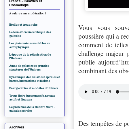
France - Galaxies et
Cosmologie
A suivre sans modération !
Etoiles et trous noirs
Vous vous souve
La formation hiérarchique des
poussière qui a re
galaxies
comment de telles
Les phénomènes variables en
astrophysique
challenge majeur 
L'époque de la réionisation de
l'Univers
publie aujourd’hu
Amas de galaxies et grandes
combinant des obse
structures de l'Univers
Dynamique des Galaxies : spirales et
barres, interactions et fusions
Energie Noire et modèles d'Univers
Trous Noirs Supermassifs, noyaux
actifs et Quasars
Le problème de la Matière Noire -
galaxies spirales
Des tempêtes de po
Archives