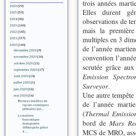
trois années marti
2026
(29)
Elles durent gén
2025
(50)
observations de t
2024
(96)
2023
(160)
mais la première
2022
(165)
multiples en 3 dime
2021
(157)
2020
(160)
de l’année martie
décembre 2020
(9)
convention l’année
novembre 2020
(16)
octobre 2020
(13)
scrutée grâce aux
septembre 2020
(17)
Emission Spectro
août 2020
(14)
juillet 2020
(1)
Surveyor
.
juin 2020
(16)
Une autre tempête g
mai 2020
(16)
Mesures inédites de
de l’année mart
rayons cosmiques
primaires jus...
Thermal Emissio
(
La matière
baryonique
Mars Rec
bord de
manquante
débusquée grâce
MCS de MRO, asso
à ...