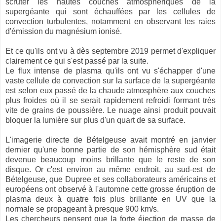
scruter les hautes couches atmosphériques de la
supergéante qui sont échauffées par les cellules de
convection turbulentes, notamment en observant les raies
d'émission du magnésium ionisé.
Et ce qu'ils ont vu à dès septembre 2019 permet d'expliquer
clairement ce qui s'est passé par la suite.
Le flux intense de plasma qu'ils ont vu s'échapper d'une
vaste cellule de convection sur la surface de la supergéante
est selon eux passé de la chaude atmosphère aux couches
plus froides où il se serait rapidement refroidi formant très
vite de grains de poussière. Le nuage ainsi produit pouvait
bloquer la lumière sur plus d'un quart de sa surface.
L'imagerie directe de Bételgeuse avait montré en janvier
dernier qu'une bonne partie de son hémisphère sud était
devenue beaucoup moins brillante que le reste de son
disque. Or c'est environ au même endroit, au sud-est de
Bételgeuse, que Dupree et ses collaborateurs américains et
européens ont observé à l'automne cette grosse éruption de
plasma deux à quatre fois plus brillante en UV que la
normale se propageant à presque 900 km/s.
Les chercheurs pensent que la forte éjection de masse de