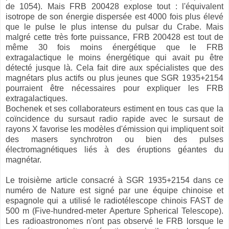
de 1054). Mais FRB 200428 explose tout : l'équivalent
isotrope de son énergie dispersée est 4000 fois plus élevé
que le pulse le plus intense du pulsar du Crabe. Mais
malgré cette très forte puissance, FRB 200428 est tout de
même 30 fois moins énergétique que le FRB
extragalactique le moins énergétique qui avait pu être
détecté jusque là. Cela fait dire aux spécialistes que des
magnétars plus actifs ou plus jeunes que SGR 1935+2154
pourraient être nécessaires pour expliquer les FRB
extragalactiques.
Bochenek et ses collaborateurs estiment en tous cas que la
coïncidence du sursaut radio rapide avec le sursaut de
rayons X favorise les modèles d'émission qui impliquent soit
des masers synchrotron ou bien des pulses
électromagnétiques liés à des éruptions géantes du
magnétar.
Le troisième article consacré à SGR 1935+2154 dans ce
numéro de Nature est signé par une équipe chinoise et
espagnole qui a utilisé le radiotélescope chinois FAST de
500 m (Five-hundred-meter Aperture Spherical Telescope).
Les radioastronomes n'ont pas observé le FRB lorsque le