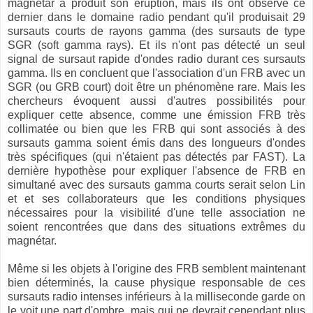
magnétar a produit son éruption, mais ils ont observé ce
dernier dans le domaine radio pendant qu'il produisait 29
sursauts courts de rayons gamma (des sursauts de type
SGR (soft gamma rays). Et ils n'ont pas détecté un seul
signal de sursaut rapide d'ondes radio durant ces sursauts
gamma. Ils en concluent que l'association d'un FRB avec un
SGR (ou GRB court) doit être un phénomène rare. Mais les
chercheurs évoquent aussi d'autres possibilités pour
expliquer cette absence, comme une émission FRB très
collimatée ou bien que les FRB qui sont associés à des
sursauts gamma soient émis dans des longueurs d'ondes
très spécifiques (qui n'étaient pas détectés par FAST). La
dernière hypothèse pour expliquer l'absence de FRB en
simultané avec des sursauts gamma courts serait selon Lin
et et ses collaborateurs que les conditions physiques
nécessaires pour la visibilité d'une telle association ne
soient rencontrées que dans des situations extrêmes du
magnétar.
Même si les objets à l'origine des FRB semblent maintenant
bien déterminés, la cause physique responsable de ces
sursauts radio intenses inférieurs à la milliseconde garde on
le voit une part d'ombre, mais qui ne devrait cependant plus