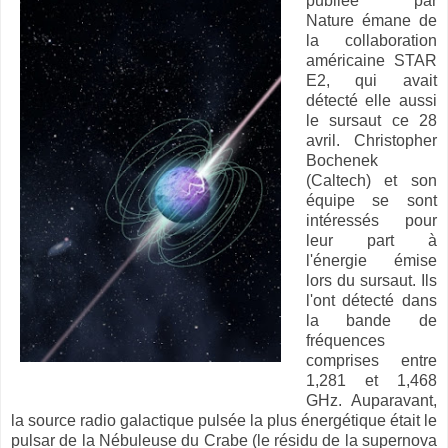
publiée par
Nature émane de
la collaboration
américaine STAR
E2, qui avait
détecté elle aussi
le sursaut ce 28
avril. Christopher
Bochenek
(Caltech) et son
équipe se sont
intéressés pour
leur part à
l'énergie émise
lors du sursaut. Ils
l'ont détecté dans
la bande de
fréquences
comprises entre
1,281 et 1,468
GHz. Auparavant,
la source radio galactique pulsée la plus énergétique était le
pulsar de la Nébuleuse du Crabe (le résidu de la supernova