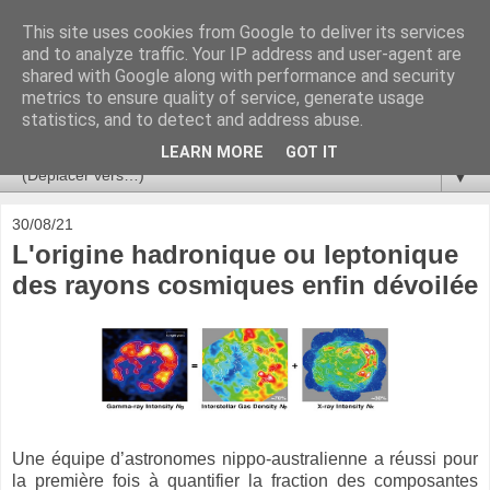
This site uses cookies from Google to deliver its services
Ça se passe là haut
and to analyze traffic. Your IP address and user-agent are
shared with Google along with performance and security
metrics to ensure quality of service, generate usage
Astronomie, Astrophysique, Astroparticules, Cosmologie.
statistics, and to detect and address abuse.
L'infini se contemple, indéfiniment. ISSN 2272-5768
LEARN MORE
GOT IT
▼
30/08/21
L'origine hadronique ou leptonique
des rayons cosmiques enfin dévoilée
Une équipe d’astronomes nippo-australienne a réussi pour
la première fois à quantifier la fraction des composantes