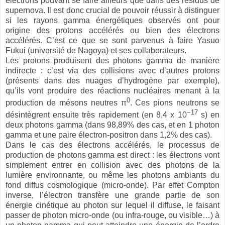
électrons pouvant se faire ailleurs que dans des résidus de
supernova. Il est donc crucial de pouvoir réussir à distinguer
si les rayons gamma énergétiques observés ont pour
origine des protons accélérés ou bien des électrons
accélérés. C’est ce que se sont parvenus à faire Yasuo
Fukui (université de Nagoya) et ses collaborateurs.
Les protons produisent des photons gamma de manière
indirecte : c’est via des collisions avec d’autres protons
(présents dans des nuages d’hydrogène par exemple),
qu’ils vont produire des réactions nucléaires menant à la
0
production de mésons neutres π
. Ces pions neutrons se
−17
désintègrent ensuite très rapidement (en 8,4 x 10
s) en
deux photons gamma (dans 98,89% des cas, et en 1 photon
gamma et une paire électron-positron dans 1,2% des cas).
Dans le cas des électrons accélérés, le processus de
production de photons gamma est direct : les électrons vont
simplement entrer en collision avec des photons de la
lumière environnante, ou même les photons ambiants du
fond diffus cosmologique (micro-onde). Par effet Compton
inverse, l’électron transfère une grande partie de son
énergie cinétique au photon sur lequel il diffuse, le faisant
passer de photon micro-onde (ou infra-rouge, ou visible…) à