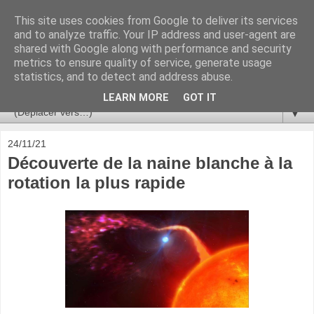
This site uses cookies from Google to deliver its services
Ça se passe là haut
and to analyze traffic. Your IP address and user-agent are
shared with Google along with performance and security
metrics to ensure quality of service, generate usage
Astronomie, Astrophysique, Astroparticules, Cosmologie.
statistics, and to detect and address abuse.
L'infini se contemple, indéfiniment. ISSN 2272-5768
LEARN MORE
GOT IT
▼
24/11/21
Découverte de la naine blanche à la
rotation la plus rapide