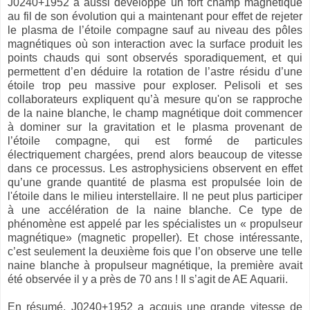
J0240+1952 a aussi développé un fort champ magnétique
au fil de son évolution qui a maintenant pour effet de rejeter
le plasma de l’étoile compagne sauf au niveau des pôles
magnétiques où son interaction avec la surface produit les
points chauds qui sont observés sporadiquement, et qui
permettent d’en déduire la rotation de l’astre résidu d’une
étoile trop peu massive pour exploser. Pelisoli et ses
collaborateurs expliquent qu’à mesure qu'on se rapproche
de la naine blanche, le champ magnétique doit commencer
à dominer sur la gravitation et le plasma provenant de
l’étoile compagne, qui est formé de particules
électriquement chargées, prend alors beaucoup de vitesse
dans ce processus. Les astrophysiciens observent en effet
qu’une grande quantité de plasma est propulsée loin de
l'étoile dans le milieu interstellaire. Il ne peut plus participer
à une accélération de la naine blanche. Ce type de
phénomène est appelé par les spécialistes un « propulseur
magnétique» (magnetic propeller). Et chose intéressante,
c’est seulement la deuxième fois que l’on observe une telle
naine blanche à propulseur magnétique, la première avait
été observée il y a près de 70 ans ! Il s’agit de AE Aquarii.
En résumé, J0240+1952 a acquis une grande vitesse de