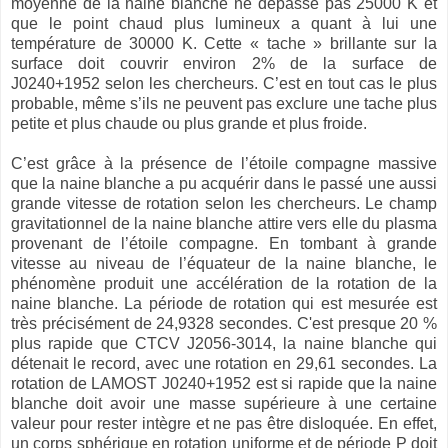
moyenne de la naine blanche ne dépasse pas 25000 K et
que le point chaud plus lumineux a quant à lui une
température de 30000 K. Cette « tache » brillante sur la
surface doit couvrir environ 2% de la surface de
J0240+1952 selon les chercheurs. C’est en tout cas le plus
probable, même s’ils ne peuvent pas exclure une tache plus
petite et plus chaude ou plus grande et plus froide.
C’est grâce à la présence de l’étoile compagne massive
que la naine blanche a pu acquérir dans le passé une aussi
grande vitesse de rotation selon les chercheurs. Le champ
gravitationnel de la naine blanche attire vers elle du plasma
provenant de l’étoile compagne. En tombant à grande
vitesse au niveau de l’équateur de la naine blanche, le
phénomène produit une accélération de la rotation de la
naine blanche. La période de rotation qui est mesurée est
très précisément de 24,9328 secondes. C'est presque 20 %
plus rapide que CTCV J2056-3014, la naine blanche qui
détenait le record, avec une rotation en 29,61 secondes. La
rotation de LAMOST J0240+1952 est si rapide que la naine
blanche doit avoir une masse supérieure à une certaine
valeur pour rester intègre et ne pas être disloquée. En effet,
un corps sphérique en rotation uniforme et de période P doit