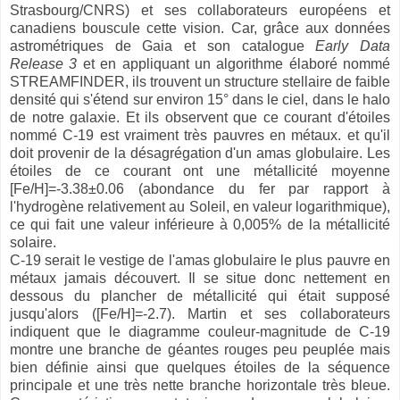
Strasbourg/CNRS) et ses collaborateurs européens et
canadiens bouscule cette vision. Car, grâce aux données
astrométriques de Gaia et son catalogue
Early Data
Release 3
et en appliquant un algorithme élaboré nommé
STREAMFINDER, ils trouvent un structure stellaire de faible
densité qui s'étend sur environ 15° dans le ciel, dans le halo
de notre galaxie. Et ils observent que ce courant d'étoiles
nommé C-19 est vraiment très pauvres en métaux. et qu'il
doit provenir de la désagrégation d'un amas globulaire. Les
étoiles de ce courant ont une métallicité moyenne
[Fe/H]=-3.38±0.06 (abondance du fer par rapport à
l'hydrogène relativement au Soleil, en valeur logarithmique),
ce qui fait une valeur inférieure à 0,005% de la métallicité
solaire.
C-19 serait le vestige de l'amas globulaire le plus pauvre en
métaux jamais découvert. Il se situe donc nettement en
dessous du plancher de métallicité qui était supposé
jusqu'alors ([Fe/H]=-2.7). Martin et ses collaborateurs
indiquent que le diagramme couleur-magnitude de C-19
montre une branche de géantes rouges peu peuplée mais
bien définie ainsi que quelques étoiles de la séquence
principale et une très nette branche horizontale très bleue.