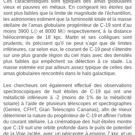
Ces caractéristiques sont typiques des amas globulaires
vieux et pauvres en métaux. En corrigeant les étoiles qui
sont plus faibles que la limite de magnitude de l'échantillon,
les astronomes estiment que la luminosité totale et la masse
stellaire de l'amas globulaire progéniteur de C-19 sont d'au
moins 3900 L⊙ et 8000 M⊙ respectivement, à la distance
héliocentrique de 18 kpc. Martin et ses collègues sont
prudents, ils précisent qu'il ne peut s'agir que de limites
inférieures, car selon eux, le courant de C-19 peut s'étendre
sur une plus grande région du ciel mais avec des densités
plus faibles qui empêchent sa détection à ce stade. La
masse estimée est par ailleurs assez typique de celles des
amas globulaires rencontrés dans le halo galactique.
Les chercheurs ont également effectué des observations
spectroscopiques de huit étoiles de C-19 qui ont une
métallicité inférieure à -2 (moins de 1% de la métallicité
solaire) à l'aide de plusieurs télescopes et spectrographes
(Gemini, CFHT, Gran Telescopio Canarias), afin de mieux
déterminer la nature du progéniteur de C-19 et affiner l'orbite
du courant stellaire. La cinématique des huit étoiles montre
que C-19 suit une orbite profonde dans le puits de potentiel
de la Voie lactée, avec un péricentre à environ 7 kpc et un