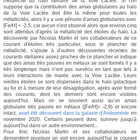
métallicité du halo stellaire de la Voie Lactée. Si l'on
suppose que la contribution des amas globulaires au halo
de la Voie Lactée doit être la même pour toutes les
métallicités, alors il y a une pénurie d'amas globulaires avec
[Fe/H] < -2.5, car aucun n'est observé alors que environ cinq
sont attendus d'après la métallicité des étoiles du halo. La
découverte par Nicolas Martin et ses collaborateurs de ce
courant d'étoiles très particulier, sous le plancher de
métallicité, s'ajoute à d'autres découvertes récentes de
courants stellaires assez proches de ce plancher et indique
que des amas très pauvres en métaux se sont formés il y a
très longtemps mais n'ont pas survécu en tant que tels à
leurs interactions de marée avec la Voie Lactée. Leurs
vieilles étoiles se sont dispersées dans le halo galactique
au fur et à mesure de leur désagrégation, après avoir formé
des courants, dont les derniers sont encore visibles
aujourd'hui. Mais on se souvient aussi qu'un amas
globulaire très pauvre en métaux ([Fe/H]= -2,9) et encore
intact,
avait été découvert dans la galaxie d'Andromède
en
novembre 2020. Certains peuvent donc survivre jusqu'à
aujourd'hui dans un autre environnement...
Pour finir, Nicolas Martin et ses collaborateurs se
demandent pourquoi on voit encore aujourd'hui le courant