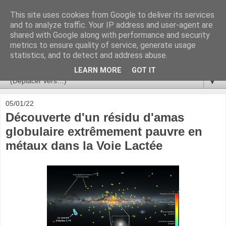
This site uses cookies from Google to deliver its services
Ça se passe là haut
and to analyze traffic. Your IP address and user-agent are
shared with Google along with performance and security
metrics to ensure quality of service, generate usage
Astronomie, Astrophysique, Astroparticules, Cosmologie.
statistics, and to detect and address abuse.
L'infini se contemple, indéfiniment. ISSN 2272-5768
LEARN MORE
GOT IT
▼
05/01/22
Découverte d'un résidu d'amas
globulaire extrêmement pauvre en
métaux dans la Voie Lactée