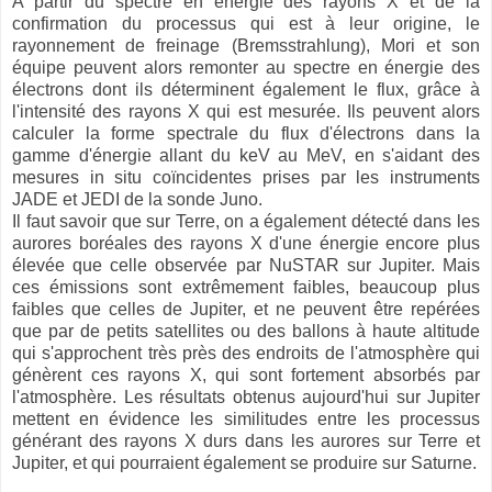
A partir du spectre en énergie des rayons X et de la
confirmation du processus qui est à leur origine, le
rayonnement de freinage (Bremsstrahlung), Mori et son
équipe peuvent alors remonter au spectre en énergie des
électrons dont ils déterminent également le flux, grâce à
l'intensité des rayons X qui est mesurée. Ils peuvent alors
calculer la forme spectrale du flux d'électrons dans la
gamme d'énergie allant du keV au MeV, en s'aidant des
mesures in situ coïncidentes prises par les instruments
JADE et JEDI de la sonde Juno.
Il faut savoir que sur Terre, on a également détecté dans les
aurores boréales des rayons X d'une énergie encore plus
élevée que celle observée par NuSTAR sur Jupiter. Mais
ces émissions sont extrêmement faibles, beaucoup plus
faibles que celles de Jupiter, et ne peuvent être repérées
que par de petits satellites ou des ballons à haute altitude
qui s'approchent très près des endroits de l'atmosphère qui
génèrent ces rayons X, qui sont fortement absorbés par
l'atmosphère. Les résultats obtenus aujourd'hui sur Jupiter
mettent en évidence les similitudes entre les processus
générant des rayons X durs dans les aurores sur Terre et
Jupiter, et qui pourraient également se produire sur Saturne.