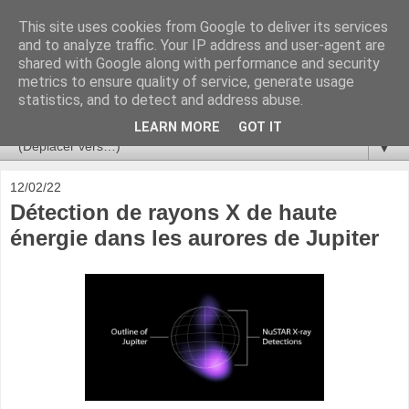
This site uses cookies from Google to deliver its services
Ça se passe là haut
and to analyze traffic. Your IP address and user-agent are
shared with Google along with performance and security
metrics to ensure quality of service, generate usage
Astronomie, Astrophysique, Astroparticules, Cosmologie.
statistics, and to detect and address abuse.
L'infini se contemple, indéfiniment. ISSN 2272-5768
LEARN MORE
GOT IT
▼
12/02/22
Détection de rayons X de haute
énergie dans les aurores de Jupiter