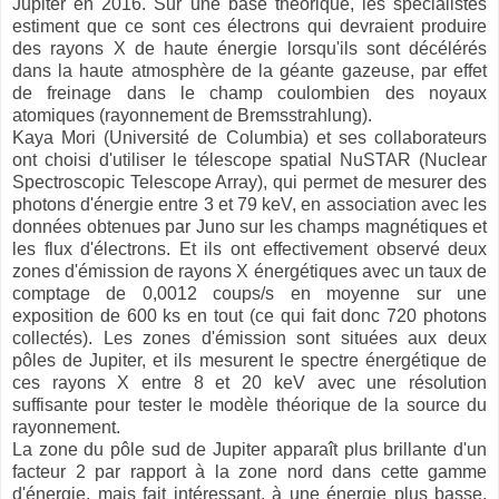
Jupiter en 2016. Sur une base théorique, les spécialistes
estiment que ce sont ces électrons qui devraient produire
des rayons X de haute énergie lorsqu'ils sont décélérés
dans la haute atmosphère de la géante gazeuse, par effet
de freinage dans le champ coulombien des noyaux
atomiques (rayonnement de Bremsstrahlung).
Kaya Mori (Université de Columbia) et ses collaborateurs
ont choisi d'utiliser le télescope spatial NuSTAR (Nuclear
Spectroscopic Telescope Array), qui permet de mesurer des
photons d'énergie entre 3 et 79 keV, en association avec les
données obtenues par Juno sur les champs magnétiques et
les flux d'électrons. Et ils ont effectivement observé deux
zones d'émission de rayons X énergétiques avec un taux de
comptage de 0,0012 coups/s en moyenne sur une
exposition de 600 ks en tout (ce qui fait donc 720 photons
collectés). Les zones d'émission sont situées aux deux
pôles de Jupiter, et ils mesurent le spectre énergétique de
ces rayons X entre 8 et 20 keV avec une résolution
suffisante pour tester le modèle théorique de la source du
rayonnement.
La zone du pôle sud de Jupiter apparaît plus brillante d'un
facteur 2 par rapport à la zone nord dans cette gamme
d'énergie, mais fait intéressant, à une énergie plus basse,