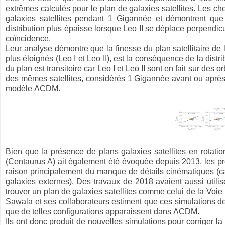
extrêmes calculés pour le plan de galaxies satellites. Les che
galaxies satellites pendant 1 Gigannée et démontrent que
distribution plus épaisse lorsque Leo II se déplace perpendicu
coïncidence.
Leur analyse démontre que la finesse du plan satellitaire de 
plus éloignés (Leo I et Leo II), est la conséquence de la distri
du plan est transitoire car Leo I et Leo II sont en fait sur des o
des mêmes satellites, considérés 1 Gigannée avant ou après 
modèle ΛCDM.
Bien que la présence de plans galaxies satellites en rotat
(Centaurus A) ait également été évoquée depuis 2013, les p
raison principalement du manque de détails cinématiques (car
galaxies externes). Des travaux de 2018 avaient aussi utili
trouver un plan de galaxies satellites comme celui de la Voie
Sawala et ses collaborateurs estiment que ces simulations de
que de telles configurations apparaissent dans ΛCDM.
Ils ont donc produit de nouvelles simulations pour corriger la 