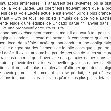
imulations antérieures. Ils analysent des systèmes où la dist
 de la Voie Lactée. Les chercheurs trouvent alors que la pro
celui de la Voie Lactée actuelle est environ 50 fois plus grand
ntenant ∼ 2% de tous les objets simulés de type Voie Lactée
récente étude d'une équipe de Chicago parue fin janvier dans
rouve une probabilité entre 1% et 10%.
t donc pas extrêmement commun, mais il est tout à fait possibl
ogique standard. Il reste maintenant à comprendre quelles s
ement local de la Voie Lactée qui ont conduit à une configurati
ntielle dirigée par des filaments de la toile cosmique, il pourrait
 Lactée. Il existe aujourd'hui peu de preuves de telles structu
raisons de croire que l'inventaire des galaxies naines dans l
raient pouvoir découvrir des nouvelles galaxies naines satell
ions, il ne suffit plus maintenant d'affirmer que des config
de savoir pourquoi et comment cela se produit, ce qui néces
ions toujours plus réalistes, jusqu'aux plus plus petits détails.