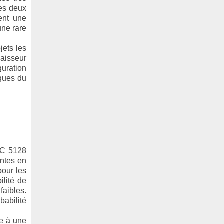
ces deux
ent une
une rare
jets les
paisseur
iguration
iques du
NGC 5128
antes en
pour les
ilité de
faibles.
babilité
ue à une