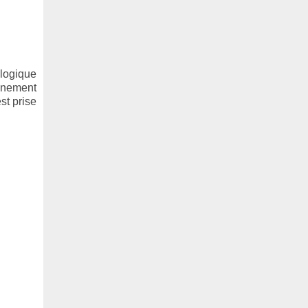
ologique
gnement
st prise