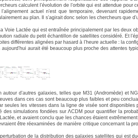
rcheurs calculent l'évolution de l'orbite qui est attendue pour 
 l'alignement actuel n'est que temporaire, devenant rapidem
lairement au plan. Il s'agirait donc selon les chercheurs que d'
la Voie Lactée qui est entraînée principalement par les deux ob
bution radiale du petit échantillon de satellites considéré. Et l'é
rbites différentes alignées par hasard à l'heure actuelle : la conf
aujourd'hui aurait été beaucoup plus proche des attentes typ
ion autour d'autres galaxies, telles que M31 (Andromède) et 
reuves dans ces cas sont beaucoup plus faibles et peu conclu
 seules les vitesses dans la ligne de visée sont disponibles 
sé des simulations fondées sur ΛCDM pour quantifier la probab
 Lactée, et avaient conclu que les chances étaient extrêmement 
vraient être réexaminées de manière critique concernant la pro
perturbation de la distribution des galaxies satellites qui est d