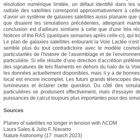
résolution numérique limitée, un défaut identifié dans les s
radiale des satellites correspond approximativement à celle
d'avoir un système de galaxies satellites aussi planaire que 
que disaient les simulations précédentes, atteignant mai
conclusion est d'ailleurs similaire à celle que d'une très 
Notices of the RAS (quelques semaines après celle-ci), qui t
Le plan de galaxies satellites entourant la Voie Lactée n'es
semble plus du tout contradictoire avec le modèle cosmol
particularités de l'histoire de l'assemblage et de l'environn
particulière. Si elle résulte d'une direction d'accrétion préfére
des signatures de tels filaments en dehors du halo de la Voie
les données actuellement disponibles, mais il y a de bonnes 
local est encore incomplet. Les futurs grands télescopes dev
lumineuses et éclairer cette question. Du côté des simulat
particulières se produisent effectivement, mais d'essayer 
puissances de calcul toujours plus importantes pour des simulat
Sources
Planes of satellites no longer in tension with ΛCDM
Laura Sales & Julio F. Navarro
Nature Astronomy (17 march 2023)