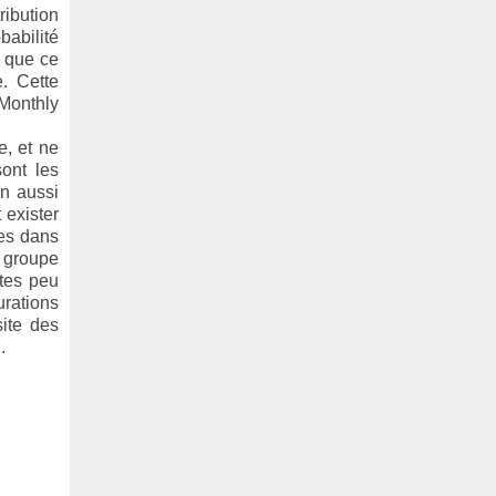
ribution
babilité
e que ce
. Cette
 Monthly
e, et ne
ont les
on aussi
 exister
res dans
e groupe
ites peu
urations
site des
..