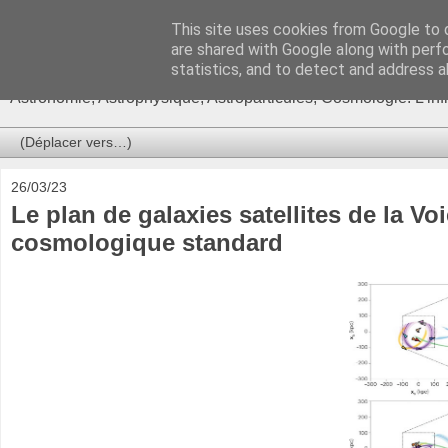
This site uses cookies from Google to d
Ça se passe là haut
are shared with Google along with perf
statistics, and to detect and address a
Astronomie, Astrophysique, Astroparticules, Cosmologie. L'in
26/03/23
Le plan de galaxies satellites de la V
cosmologique standard