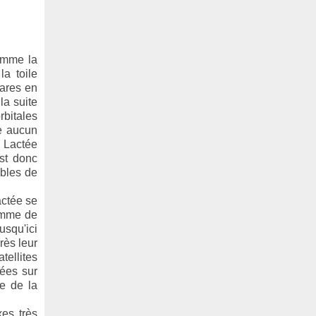
comme la
la toile
rares en
la suite
rbitales
te aucun
e Lactée
est donc
ables de
actée se
Comme de
usqu'ici
rès leur
tellites
dées sur
e de la
xes très