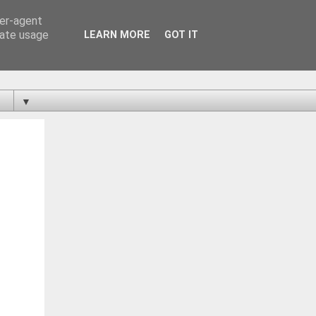
ser-agent
rate usage
LEARN MORE
GOT IT
▼