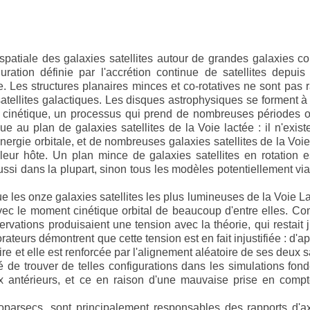
spatiale des galaxies satellites autour de grandes galaxies 
ration définie par l'accrétion continue de satellites depuis 
 Les structures planaires minces et co-rotatives ne sont pas 
 satellites galactiques. Les disques astrophysiques se forment à 
t cinétique, un processus qui prend de nombreuses périodes o
e au plan de galaxies satellites de la Voie lactée : il n'exis
ergie orbitale, et de nombreuses galaxies satellites de la Voi
leur hôte. Un plan mince de galaxies satellites en rotation 
i dans la plupart, sinon tous les modèles potentiellement vi
e les onze galaxies satellites les plus lumineuses de la Voie L
avec le moment cinétique orbital de beaucoup d'entre elles. 
tions produisaient une tension avec la théorie, qui restait j
rateurs démontrent que cette tension est en fait injustifiée : d'ap
ire et elle est renforcée par l'alignement aléatoire de ses deux sa
ité de trouver de telles configurations dans les simulations fon
 antérieurs, et ce en raison d'une mauvaise prise en compt
loparsecs, sont principalement responsables des rapports d'a