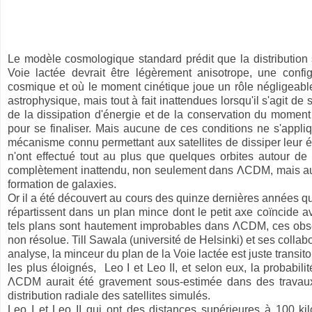
Le modèle cosmologique standard prédit que la distribution 
Voie lactée devrait être légèrement anisotrope, une configu
cosmique et où le moment cinétique joue un rôle négligeable.
astrophysique, mais tout à fait inattendues lorsqu'il s'agit de
de la dissipation d'énergie et de la conservation du momen
pour se finaliser. Mais aucune de ces conditions ne s'appliqu
mécanisme connu permettant aux satellites de dissiper leur én
n'ont effectué tout au plus que quelques orbites autour de 
complètement inattendu, non seulement dans ΛCDM, mais auss
formation de galaxies.
Or il a été découvert au cours des quinze dernières années qu
répartissent dans un plan mince dont le petit axe coïncide 
tels plans sont hautement improbables dans ΛCDM, ces observa
non résolue. Till Sawala (université de Helsinki) et ses collabo
analyse, la minceur du plan de la Voie lactée est juste transito
les plus éloignés, Leo I et Leo II, et selon eux, la probabil
ΛCDM aurait été gravement sous-estimée dans des travaux
distribution radiale des satellites simulés.
Leo I et Leo II qui ont des distances supérieures à 100 ki