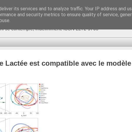
eliver its services and to analyze traffic. Your IP address and u
ormance and security metrics to ensure quality of service, gene
buse.
fini se contemple, indéfiniment. ISSN 2272-5768
oie Lactée est compatible avec le modèle