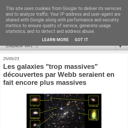
This site uses cookies from Google to deliver its services
Ça se passe là haut
and to analyze traffic. Your IP address and user-agent are
shared with Google along with performance and security
metrics to ensure quality of service, generate usage
Astronomie, Astrophysique, Astroparticules, Cosmologie.
statistics, and to detect and address abuse.
L'infini se contemple, indéfiniment. ISSN 2272-5768
LEARN MORE
GOT IT
▼
25/05/23
Les galaxies "trop massives"
découvertes par Webb seraient en
fait encore plus massives