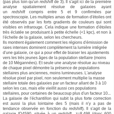
(pas plus loin qu'un
redshift
de 3). Il s'agit ici de la première
analyse spatialement résolue de galaxies ayant
un
redshift
compris entre 5 et 9 confirmées par
spectroscopie. Les multiples amas de formation d'étoiles ont
été observés par les forts gradients de couleurs qui sont
visibles en infrarouge. Cela indique une formation d'étoiles
très éclatée se produisant à petite échelle (<1 kpc), et non à
l'échelle de la galaxie, selon les chercheurs.
Ils montrent également comment les régions d'émission de
raies intenses dominent complètement la lumière intégrée
d'une galaxie, ce qui a pour effet de biaiser les ajustements
vers les très jeunes âges de la population stellaire (moins
de 10 Mégannées). Et seule une analyse résolue au niveau
de chaque pixel démontre la présence de populations
stellaires plus anciennes, moins lumineuses. L'analyse
résolue pixel par pixel, non seulement multiplie la masse
stellaire totale des galaxies par un facteur allant de 3 à 10
selon les cas, mais elle vieillit aussi ces populations
stellaires, pour certaines de beaucoup plus d'un facteur 10...
La galaxie de l'échantillon qui subit la plus forte correction
est aussi la plus lointaine des 5 (mais il n'y a pas de
tendance observée en fonction du
redshift
). Il s'agit de la
galaxie ID4590, située à un
redshift
z=8.498 (donc 600