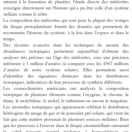
mènent à la formation de planètes, l'étude directe des météorites
renseigne directement sur l'histoire qui a pu être celle d'un système
stellaire comme le nôtre.
La composition des météorites qui sont pour la plupart des vestiges
du disque protoplanétaire fournit des données qui permettent de
reconstruire l'histoire du système, à la fois dans l'espace et dans le
temps.
Des récentes avancées dans les techniques de mesure des
abondances isotopiques permettent aujourd'hui d'obtenir des
analyses très précises sur l'âge des météorites, avec une précision
inférieure à 1 million d'années (à comparer avec les 4567 millions
d’années de notre système solaire). Elles permettent aussi
d'identifier des signatures distinctes dans les distributions
isotopiques, indicatrices de leur processus de synthèse différents.
Les cosmochimistes américains ont analysés la composition
isotopique de plusieurs éléments comme l'oxygène, le chrome, le
titane, le molybdène, le nickel, le ruthénium ou encore le tungstène.
Les anomalies isotopiques qui apparaissent reflètent la distribution
hétérogène du nuage de gaz et de poussière pré-solaire, qui vient du
fait que cette matière provenait de plusieurs sources stellaires. Bien
que les processus à l'oeuvre dans le disque circumstellaire entourant
le soleil naissant avaient tendance à homogénéiser ces