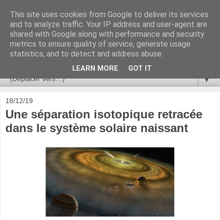
This site uses cookies from Google to deliver its services
Ça se passe là haut
and to analyze traffic. Your IP address and user-agent are
shared with Google along with performance and security
metrics to ensure quality of service, generate usage
Astronomie, Astrophysique, Astroparticules, Cosmologie.
statistics, and to detect and address abuse.
L'infini se contemple, indéfiniment. ISSN 2272-5768
LEARN MORE
GOT IT
▼
18/12/19
Une séparation isotopique retracée
dans le système solaire naissant