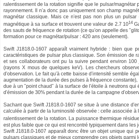
ralentissement de la rotation signifie que le pulsar/magnétar 
rayonnement. Il n'a donc pas uniquement son champ magné
magnétar classique. Mais ce n'est pas non plus un pulsar c
14
magnétique à sa surface et trouvent une valeur de 2.7 10
Ga
des sauts de fréquence de rotation (ce qu'on appelle des "gli
formation pour ce magnétar/pulsar : 420 ans (seulement).
Swift J1818.0-1607 apparaît vraiment hybride : bien que p
caractéristiques de pulsar plus classique. Son émission de 
et ses collaborateurs ont pu la suivre pendant environ 100 
(rayons X mous de quelques keV). Les chercheurs observ
d'observation. Le fait qu'à cette baisse d'intensité semble ég
augmentation de la durée des pulses à fréquence constante), 
due à un "point chaud" à la surface de l'étoile à neutrons qui é
d'émission de 30% pendant la durée de la campagne d'observ
Sachant que Swift J1818.0-1607 se situe à une distance d'en
calculée à partir de la luminosité observée : celle associée à 
ralentissement de la rotation. La puissance thermique résiduell
est plus faible que ce qui est rencontré typiquement dans le
Swift J1818.0-1607 apparaît donc être un objet unique qui pe
pulsars classiques et de mieux comprendre ces objets parmi 