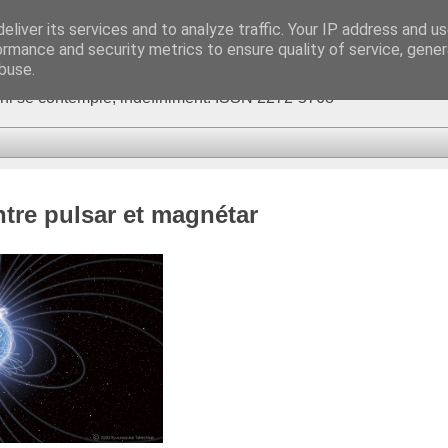
eliver its services and to analyze traffic. Your IP address and u
ormance and security metrics to ensure quality of service, gene
buse.
fini se contemple, indéfiniment. ISSN 2272-5768
tre pulsar et magnétar