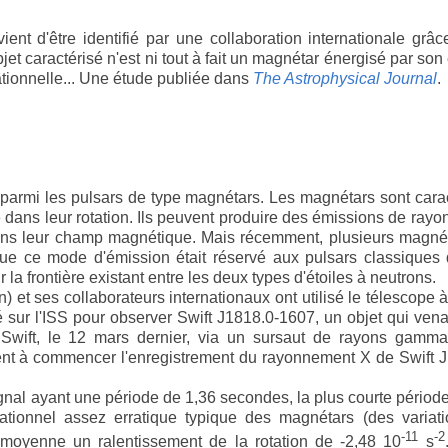
nt d'être identifié par une collaboration internationale grâ
jet caractérisé n'est ni tout à fait un magnétar énergisé par so
tionnelle... Une étude publiée dans
The Astrophysical Journal
.
 parmi les pulsars de type magnétars. Les magnétars sont cara
 dans leur rotation. Ils peuvent produire des émissions de rayo
 dans leur champ magnétique. Mais récemment, plusieurs magné
que ce mode d'émission était réservé aux pulsars classiques
r la frontière existant entre les deux types d'étoiles à neutrons.
et ses collaborateurs internationaux ont utilisé le télescope 
lé sur l'ISS pour observer Swift J1818.0-1607, un objet qui venai
l Swift, le 12 mars dernier, via un sursaut de rayons gamma
nrent à commencer l'enregistrement du rayonnement X de Swift 
gnal ayant une période de 1,36 secondes, la plus courte périod
tionnel assez erratique typique des magnétars (des variati
-11
-2
n moyenne un ralentissement de la rotation de -2,48 10
s