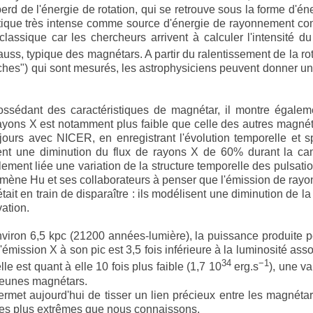
perd de l'énergie de rotation, qui se retrouve sous la forme d'én
tique très intense comme source d'énergie de rayonnement c
lassique car les chercheurs arrivent à calculer l'intensité 
uss, typique des magnétars. A partir du ralentissement de la rot
tches") qui sont mesurés, les astrophysiciens peuvent donner u
ossédant des caractéristiques de magnétar, il montre égalem
rayons X est notamment plus faible que celle des autres magné
jours avec NICER, en enregistrant l'évolution temporelle et s
ent une diminution du flux de rayons X de 60% durant la c
alement liée une variation de la structure temporelle des pulsati
mène Hu et ses collaborateurs à penser que l'émission de rayo
tait en train de disparaître : ils modélisent une diminution de la
ation.
viron 6,5 kpc (21200 années-lumière), la puissance produite p
l'émission X à son pic est 3,5 fois inférieure à la luminosité ass
34
−1
e est quant à elle 10 fois plus faible (1,7 10
erg.s
), une va
s jeunes magnétars.
rmet aujourd'hui de tisser un lien précieux entre les magnétar
les plus extrêmes que nous connaissons.