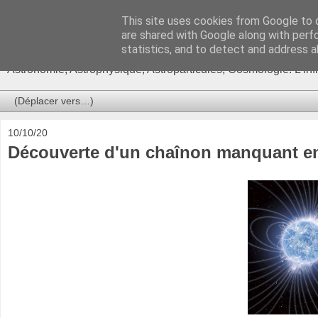
This site uses cookies from Google to d
Ça se passe là haut
are shared with Google along with perf
statistics, and to detect and address a
Astronomie, Astrophysique, Astroparticules, Cosmologie. L'in
10/10/20
Découverte d'un chaînon manquant en