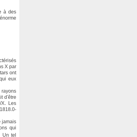
ce à des
n énorme
ctérisés
ns X par
tars ont
 qui eux
à rayons
t d'être
/X. Les
J1818.0-
e jamais
ons qui
. Un tel