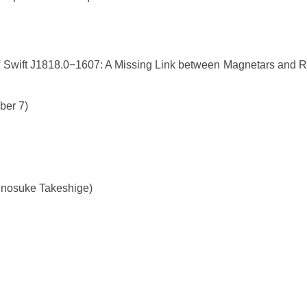
f Swift J1818.0−1607: A Missing Link between Magnetars and R
ber 7)
unosuke Takeshige)