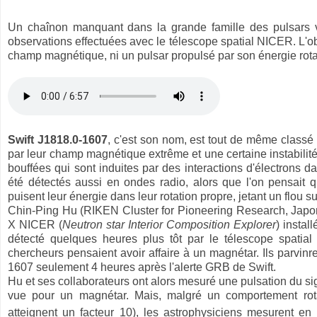
Un chaînon manquant dans la grande famille des pulsars vie
observations effectuées avec le télescope spatial NICER. L'ob
champ magnétique, ni un pulsar propulsé par son énergie rota
Swift J1818.0-1607
, c'est son nom, est tout de même classé
par leur champ magnétique extrême et une certaine instabilité
bouffées qui sont induites par des interactions d'électrons
été détectés aussi en ondes radio, alors que l'on pensait 
puisent leur énergie dans leur rotation propre, jetant un flou su
Chin-Ping Hu (RIKEN Cluster for Pioneering Research, Japon) 
X NICER (
Neutron star Interior Composition Explorer
) instal
détecté quelques heures plus tôt par le télescope spatia
chercheurs pensaient avoir affaire à un magnétar. Ils parvi
1607 seulement 4 heures après l'alerte GRB de Swift.
Hu et ses collaborateurs ont alors mesuré une pulsation du si
vue pour un magnétar. Mais, malgré un comportement rota
atteignent un facteur 10), les astrophysiciens mesurent e