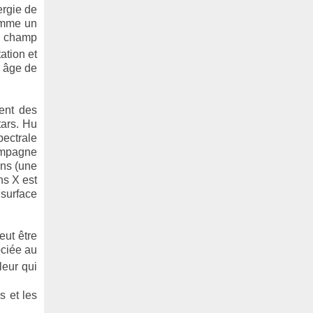
ergie de
omme un
du champ
ation et
n âge de
ent des
tars. Hu
pectrale
ampagne
ons (une
ns X est
 surface
eut être
ociée au
leur qui
s et les