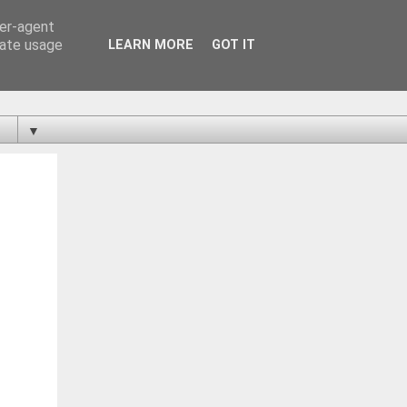
ser-agent
rate usage
LEARN MORE
GOT IT
▼