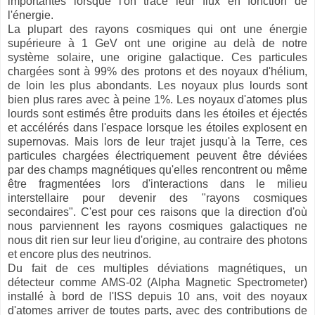
importantes lorsque l'on trace leur flux en fonction de
l'énergie.
La plupart des rayons cosmiques qui ont une énergie
supérieure à 1 GeV ont une origine au delà de notre
système solaire, une origine galactique. Ces particules
chargées sont à 99% des protons et des noyaux d'hélium,
de loin les plus abondants. Les noyaux plus lourds sont
bien plus rares avec à peine 1%. Les noyaux d'atomes plus
lourds sont estimés être produits dans les étoiles et éjectés
et accélérés dans l'espace lorsque les étoiles explosent en
supernovas. Mais lors de leur trajet jusqu'à la Terre, ces
particules chargées électriquement peuvent être déviées
par des champs magnétiques qu'elles rencontrent ou même
être fragmentées lors d'interactions dans le milieu
interstellaire pour devenir des "rayons cosmiques
secondaires". C'est pour ces raisons que la direction d'où
nous parviennent les rayons cosmiques galactiques ne
nous dit rien sur leur lieu d'origine, au contraire des photons
et encore plus des neutrinos.
Du fait de ces multiples déviations magnétiques, un
détecteur comme AMS-02 (Alpha Magnetic Spectrometer)
installé à bord de l'ISS depuis 10 ans, voit des noyaux
d'atomes arriver de toutes parts, avec des contributions de