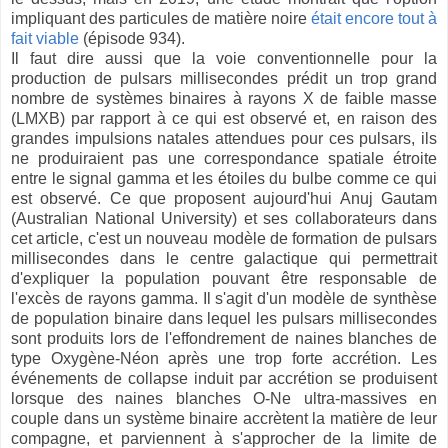
impliquant des particules de matière noire
était encore tout à
fait viable
(épisode 934).
Il faut dire aussi que la voie conventionnelle pour la
production de pulsars millisecondes prédit un trop grand
nombre de systèmes binaires à rayons X de faible masse
(LMXB) par rapport à ce qui est observé et, en raison des
grandes impulsions natales attendues pour ces pulsars, ils
ne produiraient pas une correspondance spatiale étroite
entre le signal gamma et les étoiles du bulbe comme ce qui
est observé. Ce que proposent aujourd'hui Anuj Gautam
(Australian National University) et ses collaborateurs dans
cet article, c'est un nouveau modèle de formation de pulsars
millisecondes dans le centre galactique qui permettrait
d'expliquer la population pouvant être responsable de
l'excès de rayons gamma. Il s'agit d'un modèle de synthèse
de population binaire dans lequel les pulsars millisecondes
sont produits lors de l'effondrement de naines blanches de
type Oxygène-Néon après une trop forte accrétion. Les
événements de collapse induit par accrétion se produisent
lorsque des naines blanches O-Ne ultra-massives en
couple dans un système binaire accrètent la matière de leur
compagne, et parviennent à s'approcher de la limite de