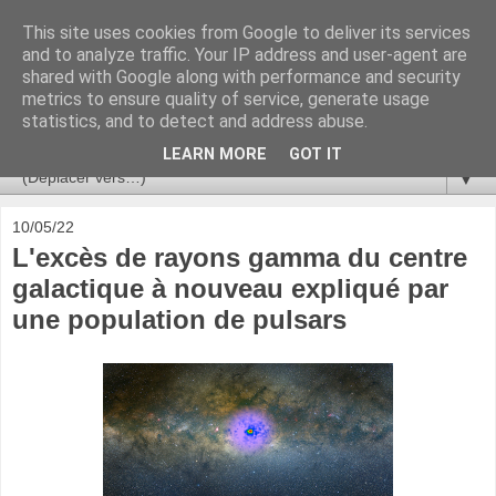
This site uses cookies from Google to deliver its services
Ça se passe là haut
and to analyze traffic. Your IP address and user-agent are
shared with Google along with performance and security
metrics to ensure quality of service, generate usage
Astronomie, Astrophysique, Astroparticules, Cosmologie.
statistics, and to detect and address abuse.
L'infini se contemple, indéfiniment. ISSN 2272-5768
LEARN MORE
GOT IT
▼
10/05/22
L'excès de rayons gamma du centre
galactique à nouveau expliqué par
une population de pulsars