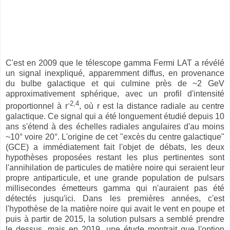
C'est en 2009 que le télescope gamma Fermi LAT a révélé
un signal inexpliqué, apparemment diffus, en provenance
du bulbe galactique et qui culmine près de ~2 GeV
approximativement sphérique, avec un profil d'intensité
-2,4
proportionnel à r
, où r est la distance radiale au centre
galactique. Ce signal qui a été longuement étudié depuis 10
ans s'étend à des échelles radiales angulaires d'au moins
~10° voire 20°. L'origine de cet "excès du centre galactique"
(GCE) a immédiatement fait l'objet de débats, les deux
hypothèses proposées restant les plus pertinentes sont
l'annihilation de particules de matière noire qui seraient leur
propre antiparticule, et une grande population de pulsars
millisecondes émetteurs gamma qui n'auraient pas été
détectés jusqu'ici. Dans les premières années, c'est
l'hypothèse de la matière noire qui avait le vent en poupe et
puis à partir de 2015, la solution pulsars a semblé prendre
le dessus, mais en 2019, une étude montrait que l'option