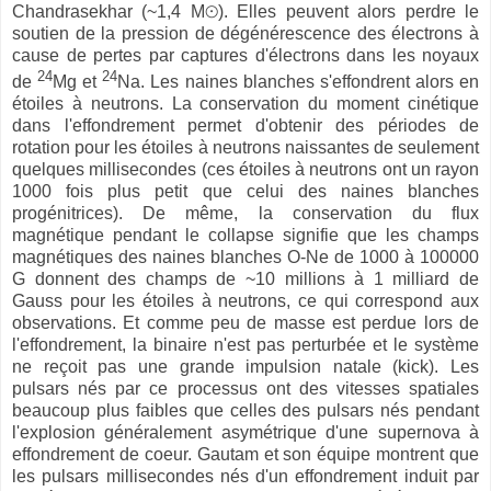
Chandrasekhar (~1,4 M⊙). Elles peuvent alors perdre le
soutien de la pression de dégénérescence des électrons à
cause de pertes par captures d'électrons dans les noyaux
24
24
de
Mg et
Na. Les naines blanches s'effondrent alors en
étoiles à neutrons. La conservation du moment cinétique
dans l'effondrement permet d'obtenir des périodes de
rotation pour les étoiles à neutrons naissantes de seulement
quelques millisecondes (ces étoiles à neutrons ont un rayon
1000 fois plus petit que celui des naines blanches
progénitrices). De même, la conservation du flux
magnétique pendant le collapse signifie que les champs
magnétiques des naines blanches O-Ne de 1000 à 100000
G donnent des champs de ~10 millions à 1 milliard de
Gauss pour les étoiles à neutrons, ce qui correspond aux
observations. Et comme peu de masse est perdue lors de
l'effondrement, la binaire n'est pas perturbée et le système
ne reçoit pas une grande impulsion natale (kick). Les
pulsars nés par ce processus ont des vitesses spatiales
beaucoup plus faibles que celles des pulsars nés pendant
l'explosion généralement asymétrique d'une supernova à
effondrement de coeur. Gautam et son équipe montrent que
les pulsars millisecondes nés d'un effondrement induit par