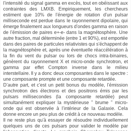
l'intensité du signal gamma en excès, tout en obéissant aux
contraintes des LMXB. Empiriquement, les chercheurs
estiment que 10% de l'énergie de rotation d'un pulsar
milliseconde est perdue dans le rayonnement dipolaire, qui
émerge finalement aux longueurs d'ondes gamma en raison
de l'émission de paires e+-e- dans la magnétosphère. Une
autre fraction, mal déterminée (entre 1 et 90%), est emportée
dans des paires de particules relativistes qui s'échappent de
la magnétosphère et, après une éventuelle réaccélération à
la fin du vent du pulsar ou lors de chocs intra-binaires,
génèrent du rayonnement X et micro-onde synchrotron, et
gamma par effet Compton inverse dans le milieu
interstellaire. Il y a donc deux composantes dans le spectre :
une composante prompte et une composante retardée.
D'autre part, et c'est un petit bonus du modèle, l'émission
synchrotron des électrons et des positrons émis par les
pulsars millisecondes (la composante retardée) peut
simultanément expliquer la mystérieuse " brume " micro-
onde qui est observée à l'intérieur de la Galaxie. Cela
donne encore un peu plus de crédit à ce nouveau modèle.
Il ne reste plus qu'à essayer de résoudre individuellement
quelques uns de ces pulsars pour valider le modèle par