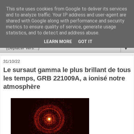
This site uses cookies from Google to deliver its services
Ça se passe là haut
and to analyze traffic. Your IP address and user-agent are
shared with Google along with performance and security
metrics to ensure quality of service, generate usage
Astronomie, Astrophysique, Astroparticules, Cosmologie.
statistics, and to detect and address abuse.
L'infini se contemple, indéfiniment. ISSN 2272-5768
LEARN MORE
GOT IT
▼
31/10/22
Le sursaut gamma le plus brillant de tous
les temps, GRB 221009A, a ionisé notre
atmosphère